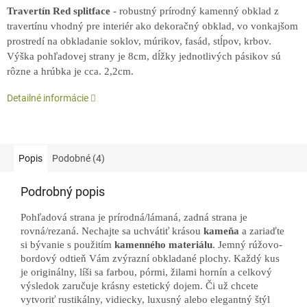
Travertín Red splitface
- robustný prírodný kamenný obklad z
travertínu vhodný pre interiér ako dekoračný obklad, vo vonkajšom
prostredí na obkladanie soklov, múrikov, fasád, stĺpov, krbov.
Výška pohľadovej strany je 8cm, dĺžky jednotlivých pásikov sú
rôzne a hrúbka je cca. 2,2cm.
Detailné informácie
Popis
Podobné (4)
Podrobný popis
Pohľadová strana je prírodná/lámaná, zadná strana je
rovná/rezaná. Nechajte sa uchvátiť krásou
kameňa
a zariaďte
si bývanie s použitím
kamenného materiálu
. Jemný rúžovo-
bordový odtieň Vám zvýrazní obkladané plochy. Každý kus
je originálny, líši sa farbou, pórmi, žilami hornín a celkový
výsledok zaručuje krásny estetický dojem. Či už chcete
vytvoriť rustikálny, vidiecky, luxusný alebo elegantný štýl