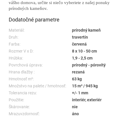
vášho domova, určite si niečo vyberiete z našej ponuky
prírodných kameňov.
Dodatočné parametre
Materiál:
prírodný kameň
Druh:
travertín
Farba:
červená
Rozmer V x D:
8 x 10 - 50 cm
Hrúbka:
1,9 - 2,5 cm
Povrchová úprava:
prírodný - pórovitý
Hrana dlažby :
rezaná
Hmotnosť m²:
63 kg
Množstvo na palete / hmotnosť:
15 m² / 945 kg
Tolerancia rezu:
+/- 1 mm
Použitie:
interiér, exteriér
Škárovanie:
nie
Mrazuvzdornosť:
áno