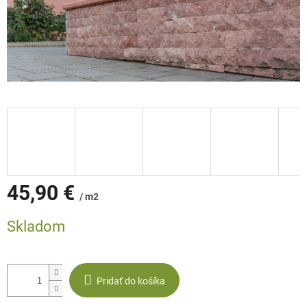
45,90 €
/ m2
Jednotková
Skladom
cena:
Pridať do košíka