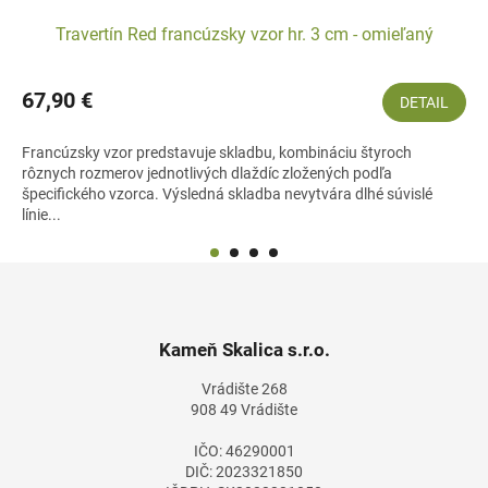
Travertín Red francúzsky vzor hr. 3 cm - omieľaný
67,90 €
DETAIL
Francúzsky vzor predstavuje skladbu, kombináciu štyroch
rôznych rozmerov jednotlivých dlaždíc zložených podľa
špecifického vzorca. Výsledná skladba nevytvára dlhé súvislé
línie...
Z
á
p
ä
Kameň Skalica s.r.o.
t
Vrádište 268
i
908 49 Vrádište
e
IČO: 46290001
DIČ: 2023321850