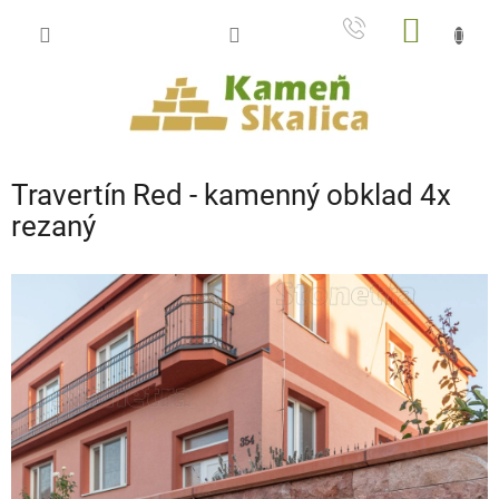
Prejsť
NÁKU
na
obsah
KOŠÍK
Travertín Red - kamenný obklad 4x
rezaný