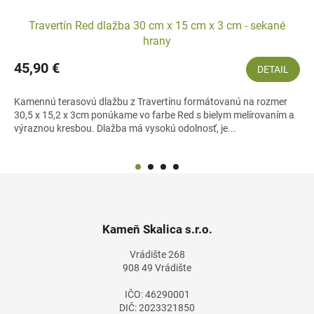
Travertín Red dlažba 30 cm x 15 cm x 3 cm - sekané
hrany
45,90 €
DETAIL
Kamennú terasovú dlažbu z Travertínu formátovanú na rozmer
30,5 x 15,2 x 3cm ponúkame vo farbe Red s bielym melírovaním a
výraznou kresbou. Dlažba má vysokú odolnosť, je...
Z
á
p
ä
Kameň Skalica s.r.o.
t
Vrádište 268
i
908 49 Vrádište
e
IČO: 46290001
DIČ: 2023321850