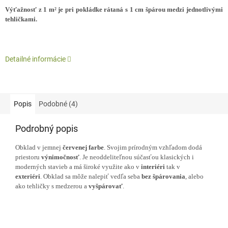
Výťažnosť z 1 m² je pri pokládke rátaná s 1 cm špárou medzi jednotlivými
tehličkami.
Detailné informácie
Popis
Podobné (4)
Podrobný popis
Obklad v jemnej
červenej
farbe
. Svojim prírodným vzhľadom dodá
priestoru
výnimočnosť
. Je neoddeliteľnou súčasťou klasických i
moderných stavieb a má široké využite ako v
interiéri
tak v
exteriéri
. Obklad sa môže nalepiť vedľa seba
bez
špárovania
, alebo
ako tehličky s medzerou a
vyšpárovať
.