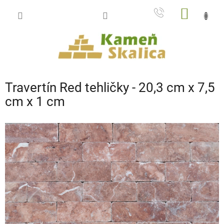
Prejsť
NÁKU
na
obsah
KOŠÍK
Travertín Red tehličky - 20,3 cm x 7,5
cm x 1 cm