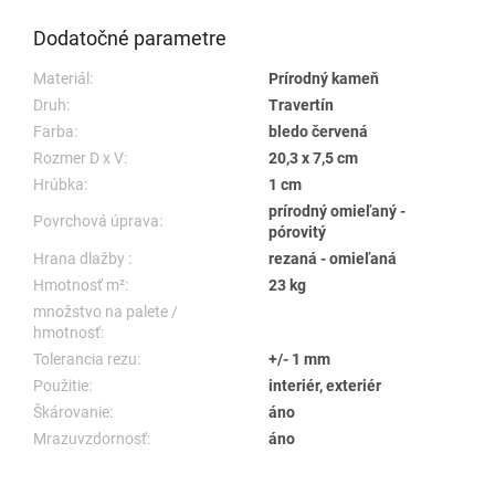
Dodatočné parametre
Materiál:
Prírodný kameň
Druh:
Travertín
Farba:
bledo červená
Rozmer D x V:
20,3 x 7,5 cm
Hrúbka:
1 cm
prírodný omieľaný -
Povrchová úprava:
pórovitý
Hrana dlažby :
rezaná - omieľaná
Hmotnosť m²:
23 kg
množstvo na palete /
hmotnosť:
Tolerancia rezu:
+/- 1 mm
Použitie:
interiér, exteriér
Škárovanie:
áno
Mrazuvzdornosť:
áno