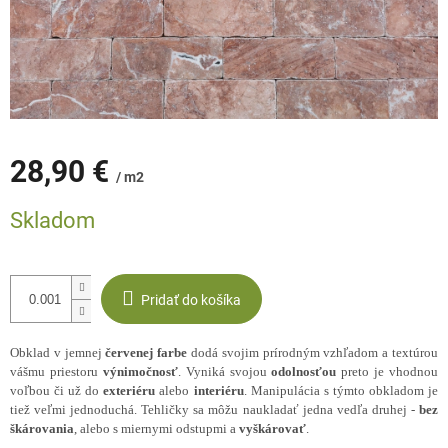
28,90 €
/ m2
Jednotková
Skladom
cena:
Pridať do košíka
Obklad v jemnej
červenej
farbe
dodá svojim prírodným vzhľadom a textúrou
vášmu priestoru
výnimočnosť
. Vyniká svojou
odolnosťou
preto je vhodnou
voľbou či už do
exteriéru
alebo
interiéru
. Manipulácia s týmto obkladom je
tiež veľmi jednoduchá. Tehličky sa môžu naukladať jedna vedľa druhej -
bez
škárovania
, alebo s miernymi odstupmi a
vyškárovať
.