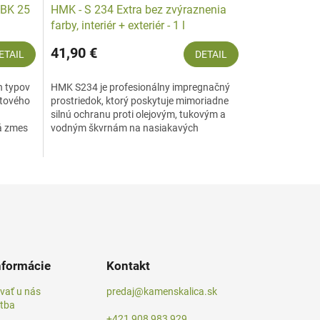
DBK 25
HMK - S 234 Extra bez zvýraznenia
farby, interiér + exteriér - 1 l
41,90 €
ETAIL
DETAIL
ch typov
HMK S234 je profesionálny impregnačný
ltového
prostriedok, ktorý poskytuje mimoriadne
silnú ochranu proti olejovým, tukovým a
ná zmes
vodným škvrnám na nasiakavých
povrchoch z prírodného a...
nformácie
Kontakt
vať u nás
predaj@kamenskalica.sk
atba
+421 908 983 929