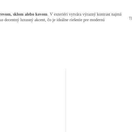
drevom, sklom alebo kovom
. V exteriéri vytvára výrazný kontrast najmä
T
ako decentný luxusný akcent, čo je ideálne riešenie pre modernú