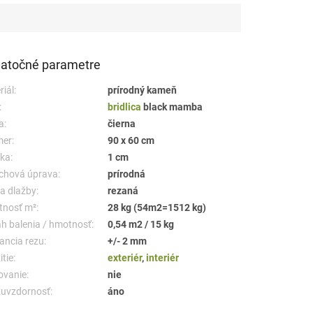
atočné parametre
iál:
prírodný kameň
:
bridlica
black mamba
a:
čierna
er:
90 x 60 cm
ka:
1 cm
chová úprava:
prírodná
a dlažby:
rezaná
nosť m²:
28 kg (54m2=1512 kg)
h balenia / hmotnosť:
0,54 m2 / 15 kg
ancia rezu:
+/- 2 mm
tie:
exteriér
,
interiér
ovanie:
nie
uvzdornosť:
áno