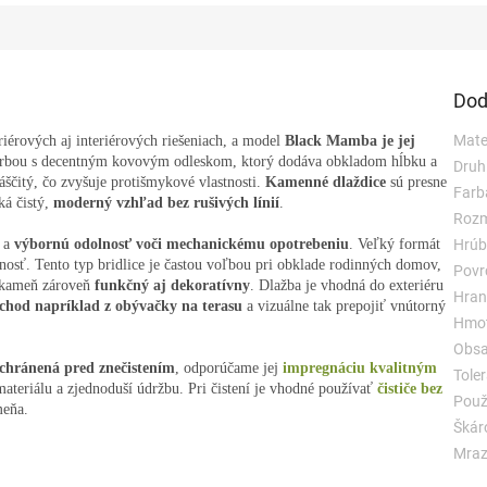
Dod
Mater
riérových aj interiérových riešeniach, a model
Black Mamba je jej
farbou s decentným kovovým odleskom, ktorý dodáva obkladom hĺbku a
Druh
áščitý, čo zvyšuje protišmykové vlastnosti.
Kamenné dlaždice
sú presne
Farb
ká čistý,
moderný vzhľad bez rušivých línií
.
Rozm
ť a
výbornú odolnosť voči mechanickému opotrebeniu
. Veľký formát
Hrúb
osť. Tento typ bridlice je častou voľbou pri obklade rodinných domov,
Povr
 kameň zároveň
funkčný aj dekoratívny
. Dlažba je vhodná do exteriéru
Hran
chod napríklad z obývačky na terasu
a vizuálne tak prepojiť vnútorný
Hmot
Obsa
 chránená pred znečistením
, odporúčame jej
impregnáciu kvalitným
Toler
materiálu a zjednoduší údržbu. Pri čistení je vhodné používať
čističe bez
Použi
meňa.
Škár
Mraz