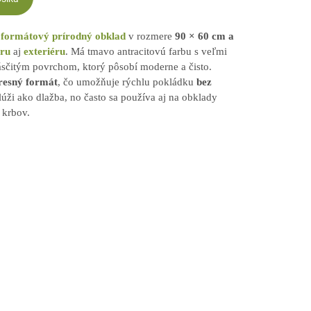
formátový prírodný obklad
v rozmere
90 × 60 cm a
éru
aj
exteriéru
. Má tmavo antracitovú farbu s veľmi
sčitým povrchom, ktorý pôsobí moderne a čisto.
resný formát
, čo umožňuje rýchlu pokládku
bez
lúži ako dlažba, no často sa používa aj na obklady
o krbov.