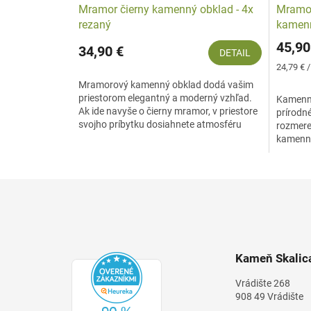
Mramor čierny kamenný obklad - 4x
Mramor
rezaný
kamenn
45,90
34,90 €
DETAIL
Jednotk
24,79 € 
cena:
Mramorový kamenný obklad dodá vašim
priestorom elegantný a moderný vzhľad.
Kamenný
Ak ide navyše o čierny mramor, v priestore
prírodn
svojho príbytku dosiahnete atmosféru
rozmere
luxusu. S použitím...
kamenný
interiéru
Z
á
p
ä
t
Kameň Skalica
i
e
Vrádište 268
908 49 Vrádište