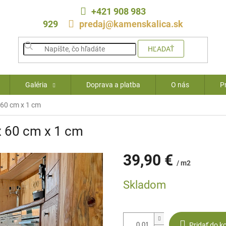
+421 908 983
929
predaj@kamenskalica.sk
HĽADAŤ
Galéria
Doprava a platba
O nás
P
 60 cm x 1 cm
x 60 cm x 1 cm
39,90 €
/ m2
Jednotková
Skladom
cena:
Pridať do k