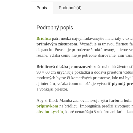
Popis
Podobné (4)
Podrobný popis
Bridlica
patrí medzi najvyhľadávanejšie materiály v exte
prémiovým zástupcom
. Vyznačuje sa tmavou čiernou 
eleganciu. Povrch je prirodzene štruktúrovaný, mierne vr
rezané, vďaka čomu nie je potrebné škárovanie, čím vzni
Bridlicová dlažba je mrazuvzdorná
, má dlhú životnos
90 × 60 cm urýchľuje pokládku a dodáva priestoru vzdušn
moderných bytov či komerčných priestorov, kde má byť
aj interiéru, vďaka čomu umožňuje vytvoriť
plynulý pre
a vonkajší priestor.
Aby si Black Mamba zachovala svoju
sýtu farbu a bola
prípravkom
na bridlicu. Impregnácia predĺži životnosť 
obsahu kyselín
, ktoré nenarúšajú štruktúru ani farbu ka