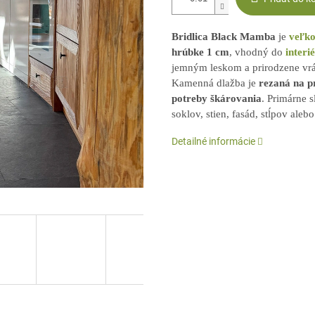
Bridlica Black Mamba
je
veľko
hrúbke 1 cm
, vhodný do
interi
jemným leskom a prirodzene vrá
Kamenná dlažba je
rezaná na p
potreby škárovania
. Primárne s
soklov, stien, fasád, stĺpov aleb
Detailné informácie