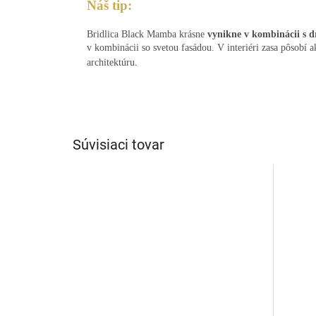
Náš tip:
Bridlica Black Mamba krásne
vynikne v kombinácii s 
v kombinácii so svetou fasádou. V interiéri zasa pôsobí 
.
architektúru
Súvisiaci tovar