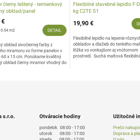
 čierny leštený - remienkový
Flexibilné stavebné lepidlo F-
ý obklad/panel
kg C2TE S1
 €
19,90 €
D
ová
/ 0.54 m2
DETAIL
Flexibilné lepidlo na lepenie rôzny
obkladov a dlažieb do tenkého ma
 obklad sivočiernej farby z
lôžka vo vonkajšom aj vnútornom
ého mramoru vo forme panelov v
prostredí. Suchá maltová flexibil
 60 x 15 cm. Ponúkame kvalitný
určená na...
 obklad čierny mramor vhodný do
 i exteriéru.
 s.r.o.
Otváracie hodiny
Užitočné i
pondelok
08:00 - 17:00
Prečo nakupo
utorok
08:00 - 17:00
Doprava a pl
streda
08:00 - 17:00
O nás