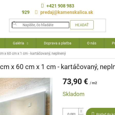
+421 908 983
929
predaj@kamenskalica.sk
HĽADAŤ
Galéria
Doprava a platba
O nás
P
 cm x 60 cm x 1 cm - kartáčovaný, neplnený
0 cm x 60 cm x 1 cm - kartáčovaný, nepl
73,90 €
/ m2
Jednotková
Skladom
cena:
Pridať do k