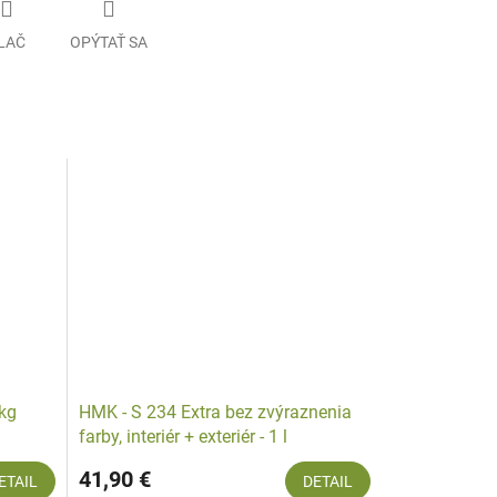
LAČ
OPÝTAŤ SA
 kg
HMK - S 234 Extra bez zvýraznenia
farby, interiér + exteriér - 1 l
41,90 €
ETAIL
DETAIL