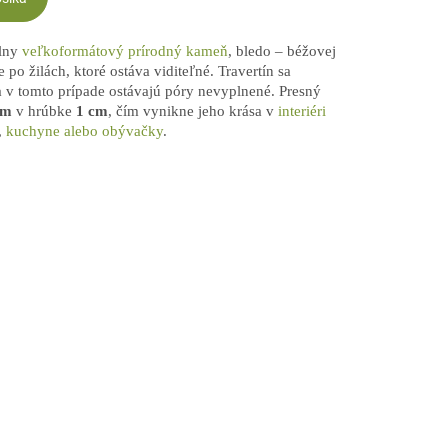
álny
veľkoformátový prírodný kameň
, bledo – béžovej
 po žilách, ktoré ostáva viditeľné. Travertín sa
 v tomto prípade ostávajú póry nevyplnené. Presný
cm
v hrúbke
1 cm
, čím vynikne jeho krása v
interiéri
,
kuchyne alebo obývačky
.