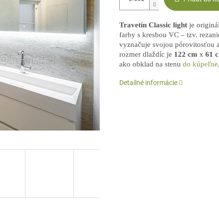
Travetín Classic light
je origin
farby s kresbou VC – tzv. rezanie
vyznačuje svojou pórovitosťou a
rozmer dlaždíc je
122 cm
x
61 
ako obklad na stenu
do kúpeľne
Detailné informácie