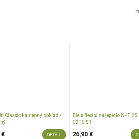
T
tín Classic kamenný obklad -
Biele flexibilné lepidlo NKF 25
aný
C2TE S1
 €
26,90 €
DETAIL
D