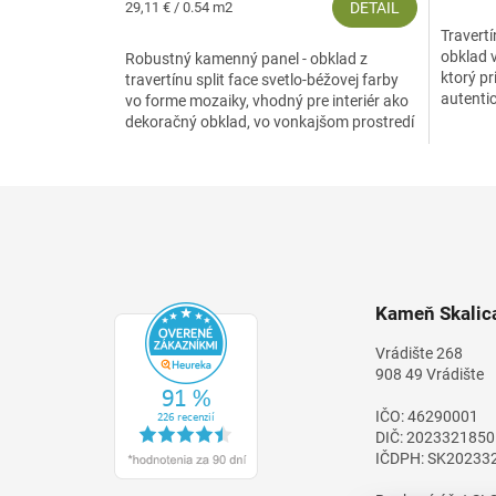
Jednotková
29,11 € / 0.54 m2
DETAIL
cena:
Travert
obklad 
Robustný kamenný panel - obklad z
ktorý pr
travertínu split face svetlo-béžovej farby
autentic
vo forme mozaiky, vhodný pre interiér ako
prírodné
dekoračný obklad, vo vonkajšom prostredí
na obkladanie...
Z
á
p
ä
t
Kameň Skalica
i
e
Vrádište 268
908 49 Vrádište
IČO: 46290001
DIČ: 2023321850
IČDPH: SK20233