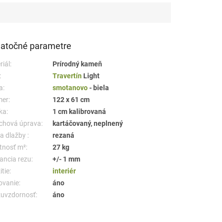
atočné parametre
iál:
Prírodný kameň
:
Travertín
Light
a:
smotanovo
- biela
er:
122 x 61 cm
ka:
1 cm kalibrovaná
chová úprava:
kartáčovaný, neplnený
a dlažby :
rezaná
nosť m²:
27 kg
ancia rezu:
+/- 1 mm
tie:
interiér
ovanie:
áno
uvzdornosť:
áno