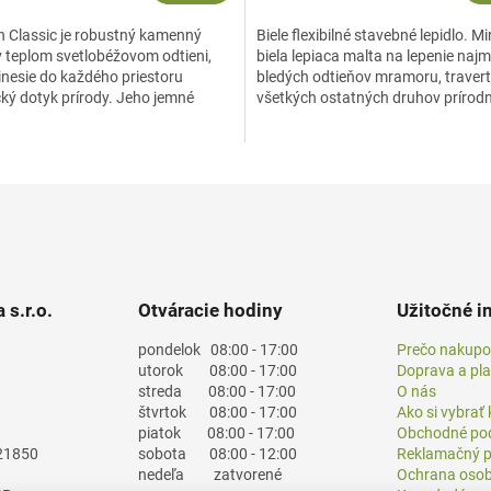
ín Classic je robustný kamenný
Biele flexibilné stavebné lepidlo. M
v teplom svetlobéžovom odtieni,
biela lepiaca malta na lepenie naj
inesie do každého priestoru
bledých odtieňov mramoru, travert
ký dotyk prírody. Jeho jemné
všetkých ostatných druhov prírod
 vzory a štruktúra...
kameňa, keramických...
 s.r.o.
Otváracie hodiny
Užitočné i
pondelok
08:00 - 17:00
Prečo nakupo
utorok
08:00 - 17:00
Doprava a pl
streda
08:00 - 17:00
O nás
štvrtok
08:00 - 17:00
Ako si vybrať
piatok
08:00 - 17:00
Obchodné po
21850
sobota
08:00 - 12:00
Reklamačný p
nedeľa
zatvorené
Ochrana osob