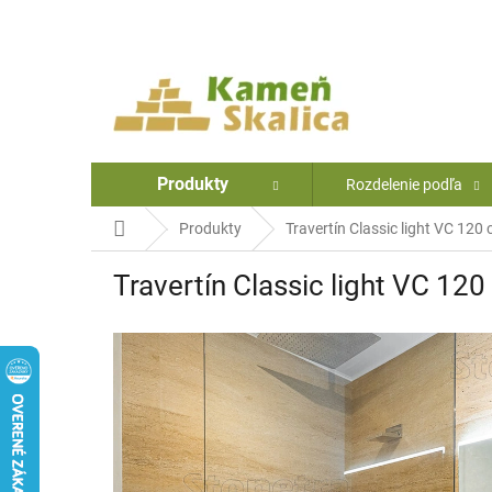
Prejsť
na
obsah
Produkty
Rozdelenie podľa
Domov
Produkty
Travertín Classic light VC 120
Travertín Classic light VC 12