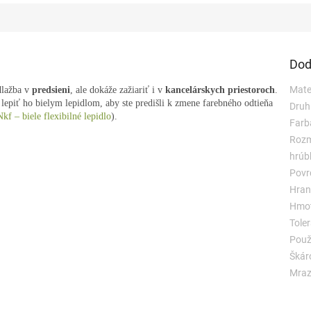
Dod
Mater
dlažba v
predsieni
, ale dokáže zažiariť i v
kancelárskych
priestoroch
.
lepiť ho bielym lepidlom, aby ste predišli k zmene farebného odtieňa
Druh
Nkf – biele flexibilné lepidlo
).
Farb
Rozm
hrúb
Povr
Hran
Hmot
Toler
Použi
Škár
Mraz