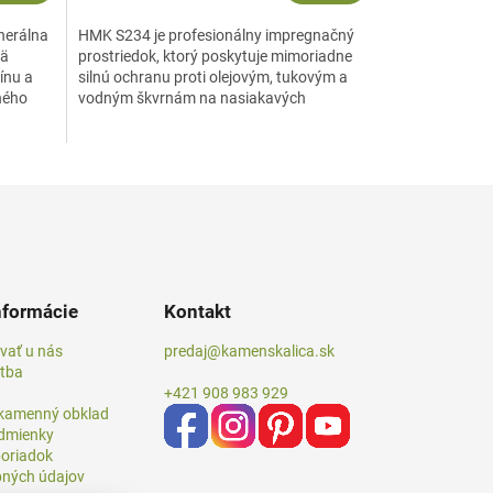
inerálna
HMK S234 je profesionálny impregnačný
mä
prostriedok, ktorý poskytuje mimoriadne
ínu a
silnú ochranu proti olejovým, tukovým a
ného
vodným škvrnám na nasiakavých
povrchoch z prírodného a...
nformácie
Kontakt
vať u nás
predaj@kamenskalica.sk
atba
+421 908 983 929
 kamenný obklad
dmienky
oriadok
ných údajov