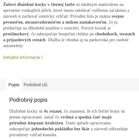
Žulové dlažobné kocky v čiernej farbe
sú ideálnym materiálom na
spevnenie vonkajších plôch, ktoré musia odolávať vyššiemu zaťaženiu a
zároveň si zachovať estetický vzhľad. Prírodná žula je známa
svojou
pevnosťou, mrazuvzdornosťou a nízkou nasiakavosťou
, čo ju
predurčuje na dlhodobé použitie v exteriéri. Povrch kociek je
protišmykový
, čo zabezpečuje bezpečnú chôdzu po
chodníkoch, terasách
a príjazdových cestách
. Dlažba je vhodná aj na parkoviská pre osobné
automobily.
Detailné informácie
Popis
Podobné (4)
Podrobný popis
Dlažobné kocky sú
4x rezané,
čo znamená, že ich bočné hrany sú
presne opracované, zatiaľ čo
vrchná a spodná časť majú
prírodnú štiepanú štruktúru.
Tento spôsob opracovania
zabezpečuje
jednoduchú pokládku bez škár
a zároveň zdôrazňuje
prirodzený vzhľad kameňa.