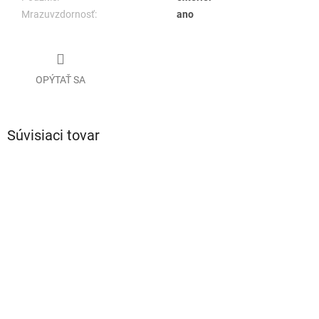
Mrazuvzdornosť:
ano
OPÝTAŤ SA
Súvisiaci tovar