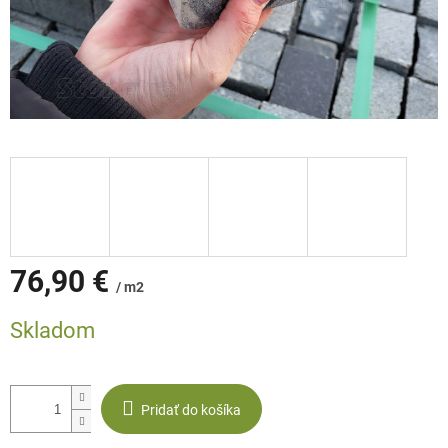
76,90 €
/ m2
Jednotková
Skladom
cena:
Pridať do košíka