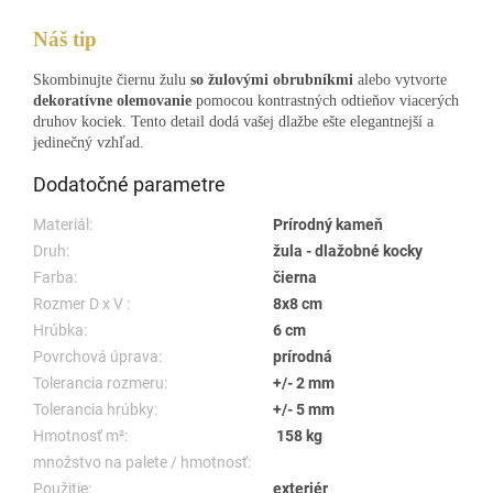
Náš tip
Skombinujte čiernu žulu
so žulovými obrubníkmi
alebo vytvorte
dekoratívne olemovanie
pomocou kontrastných odtieňov viacerých
druhov kociek. Tento detail dodá vašej dlažbe ešte elegantnejší a
jedinečný vzhľad.
Dodatočné parametre
Materiál:
Prírodný kameň
Druh:
žula - dlažobné kocky
Farba:
čierna
Rozmer D x V :
8x8 cm
Hrúbka:
6 cm
Povrchová úprava:
prírodná
Tolerancia rozmeru:
+/- 2 mm
Tolerancia hrúbky:
+/- 5 mm
Hmotnosť m²:
158 kg
množstvo na palete / hmotnosť:
Použitie:
exteriér