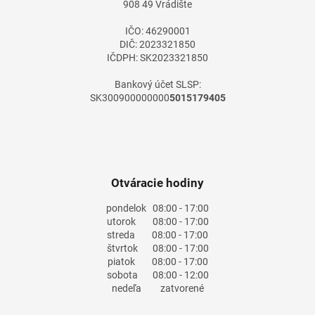
908 49 Vrádište
e
IČO: 46290001
DIČ: 2023321850
IČDPH: SK2023321850
Bankový účet SLSP:
SK300900000000
5015179405
Otváracie hodiny
pondelok
08:00 - 17:00
utorok
08:00 - 17:00
streda
08:00 - 17:00
štvrtok
08:00 - 17:00
piatok
08:00 - 17:00
sobota
08:00 - 12:00
nedeľa
zatvorené