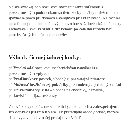
Vďaka vysokej odolnosti voči mechanickému zaťaženiu a
poveternostným podmienkam sú tieto kocky ideálnym riešením na
spevnenie plôch pri domoch a verejných priestranstvách. Na rozdiel
od asfaltových alebo betónových povrchov si žulové dlažobné kocky
zachovávajú svoj
vzhľad a funkčnosť po celé desaťročia
bez
potreby častých opráv alebo údržby.
Výhody čiernej žulovej kocky:
✅
Vysoká odolnosť
voči mechanickému namáhaniu a
poveternostným vplyvom
✅
Protišmykový povrch
, vhodný aj pre verejné priestory
✅
Možnosť bezškárovej pokládky
pre moderný a jednotný vzhľad
✅
Univerzálne využitie
– vhodné na chodníky, námestia,
parkoviská a príjazdové cesty
Žulové kocky dodávame v praktických baleniach a
zabezpečujeme
ich dopravu priamo k vám
. Ak preferujete osobný odber, môžete
si ich vyzdvihnúť v našej predajni vo Vrádišti.