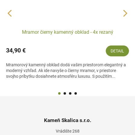
Mramor čierny kamenný obklad - 4x rezaný
34,90 €
DETAIL
Mramorový kamenný obklad dodá vašim priestorom elegantný a
moderný vzhľad. Ak ide navyše o čierny mramor, v priestore
svojho príbytku dosiahnete atmosféru luxusu. S použitím...
Z
á
p
ä
Kameň Skalica s.r.o.
t
Vrádište 268
i