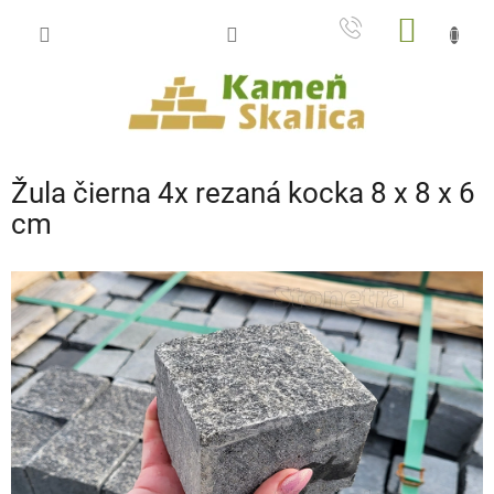
Prejsť
NÁKU
na
obsah
KOŠÍK
Žula čierna 4x rezaná kocka 8 x 8 x 6
cm