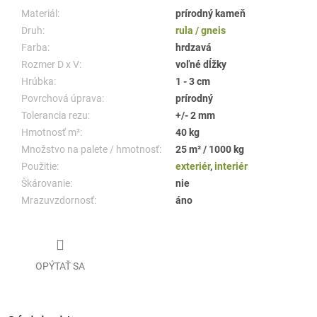
Materiál:
prírodný kameň
Druh:
rula / gneis
Farba:
hrdzavá
Rozmer D x V:
voľné dĺžky
Hrúbka:
1 - 3 cm
Povrchová úprava:
prírodný
Tolerancia rezu:
+/- 2 mm
Hmotnosť m²:
40 kg
Množstvo na palete / hmotnosť:
25 m² / 1000 kg
Použitie:
exteriér
,
interiér
Škárovanie:
nie
Mrazuvzdornosť:
áno
OPÝTAŤ SA