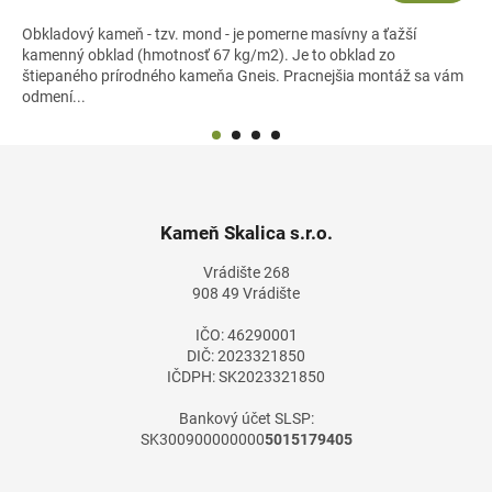
Obkladový kameň - tzv. mond - je pomerne masívny a ťažší
kamenný obklad (hmotnosť 67 kg/m2). Je to obklad zo
štiepaného prírodného kameňa Gneis. Pracnejšia montáž sa vám
odmení...
Z
á
p
ä
Kameň Skalica s.r.o.
t
Vrádište 268
i
908 49 Vrádište
e
IČO: 46290001
DIČ: 2023321850
IČDPH: SK2023321850
Bankový účet SLSP:
SK300900000000
5015179405