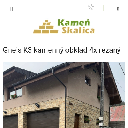
Prejsť
NÁKU
na
obsah
KOŠÍK
Gneis K3 kamenný obklad 4x rezaný