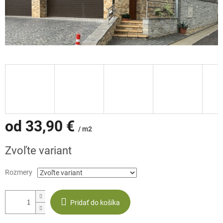
od
33,90 €
/ m2
Jednotková
Zvoľte variant
cena:
Rozmery
Pridať do košíka