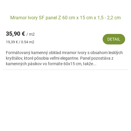
Mramor Ivory SF panel Z 60 cm x 15 cm x 1,5 - 2,2 cm
35,90 €
/ m2
DETAIL
Jednotková
19,39 € / 0.54 m2
cena:
Formátovaný kamenný obklad mramor Ivory s obsahom lesklých
kryštálov, ktoré pôsobia veľmi elegantne. Panel pozostáva z
kamenných pásikov vo formáte 60x15 cm, takže...