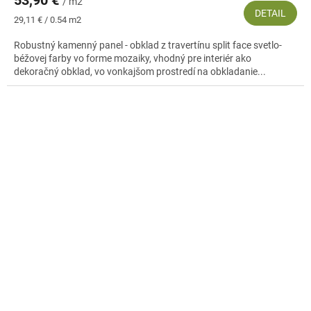
/ m2
DETAIL
Jednotková
29,11 € / 0.54 m2
cena:
Robustný kamenný panel - obklad z travertínu split face svetlo-
béžovej farby vo forme mozaiky, vhodný pre interiér ako
dekoračný obklad, vo vonkajšom prostredí na obkladanie...