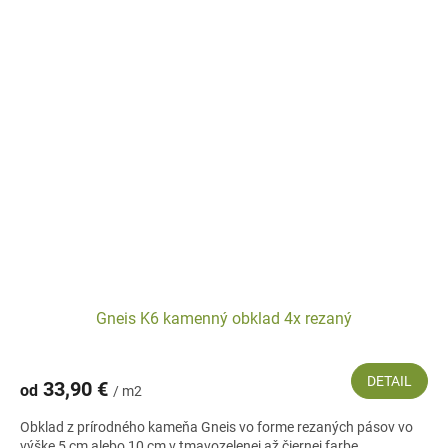
Gneis K6 kamenný obklad 4x rezaný
DETAIL
33,90 €
od
/ m2
Obklad z prírodného kameňa Gneis vo forme rezaných pásov vo
výške 5 cm alebo 10 cm v tmavozelenej až čiernej farbe.