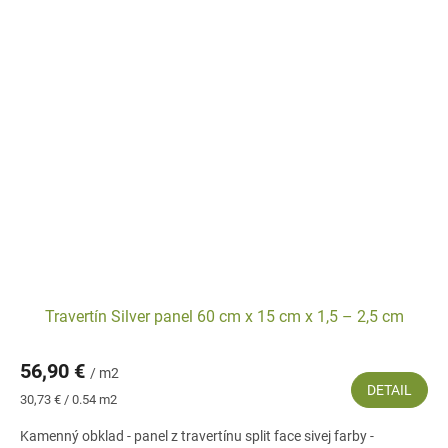
Travertín Silver panel 60 cm x 15 cm x 1,5 – 2,5 cm
56,90 €
/ m2
DETAIL
Jednotková
30,73 € / 0.54 m2
cena:
Kamenný obklad - panel z travertínu split face sivej farby -