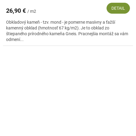
DETAIL
26,90 €
/ m2
Obkladový kameň - tzv. mond - je pomerne masívny a ťažší
kamenný obklad (hmotnosť 67 kg/m2). Je to obklad zo
štiepaného prírodného kameňa Gneis. Pracnejšia montáž sa vám
odmení...