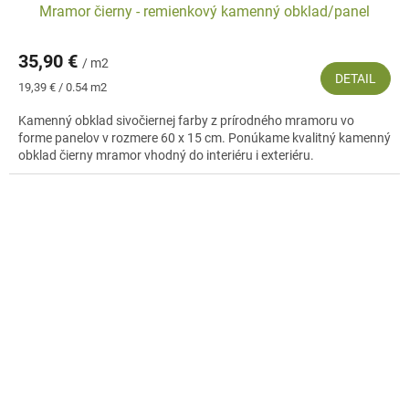
Mramor čierny - remienkový kamenný obklad/panel
35,90 €
/ m2
DETAIL
Jednotková
19,39 € / 0.54 m2
cena:
Kamenný obklad sivočiernej farby z prírodného mramoru vo
forme panelov v rozmere 60 x 15 cm. Ponúkame kvalitný kamenný
obklad čierny mramor vhodný do interiéru i exteriéru.