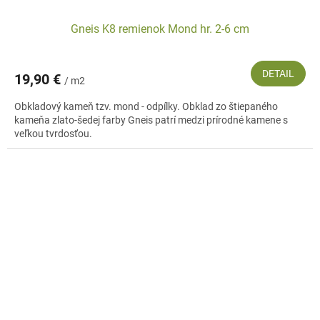
Gneis K8 remienok Mond hr. 2-6 cm
DETAIL
19,90 €
/ m2
Obkladový kameň tzv. mond - odpílky. Obklad zo štiepaného
kameňa zlato-šedej farby Gneis patrí medzi prírodné kamene s
veľkou tvrdosťou.