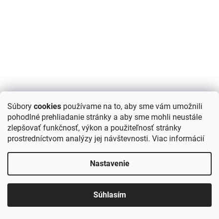
Mramor kryštál leštený- remienkový kamenný
Súbory
cookies
používame na to, aby sme vám umožnili
obklad/panel
pohodlné prehliadanie stránky a aby sme mohli neustále
45,90 €
/ m2
zlepšovať funkčnosť, výkon a použiteľnosť stránky
DETAIL
Jednotková
24,79 € / 0.54 m2
prostredníctvom analýzy jej návštevnosti.
Viac informácií
cena:
Formátovaný kamenný obklad mramor biely s obsahom lesklých
Nastavenie
kryštálov, ktoré pôsobia veľmi elegantne. Panel pozostáva z
kamenných pásikov vo formáte 60x15 cm, takže jeho...
Súhlasím