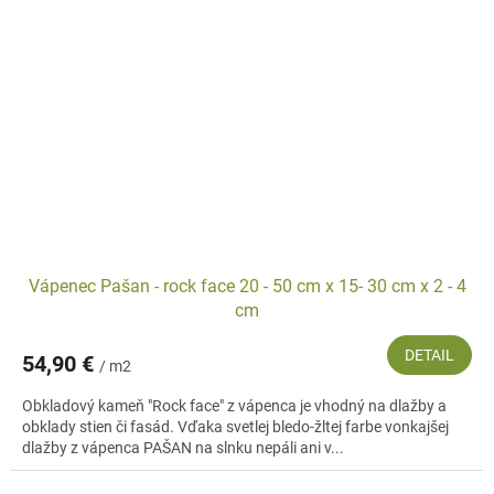
Vápenec Pašan - rock face 20 - 50 cm x 15- 30 cm x 2 - 4
cm
DETAIL
54,90 €
/ m2
Obkladový kameň "Rock face" z vápenca je vhodný na dlažby a
obklady stien či fasád. Vďaka svetlej bledo-žltej farbe vonkajšej
dlažby z vápenca PAŠAN na slnku nepáli ani v...