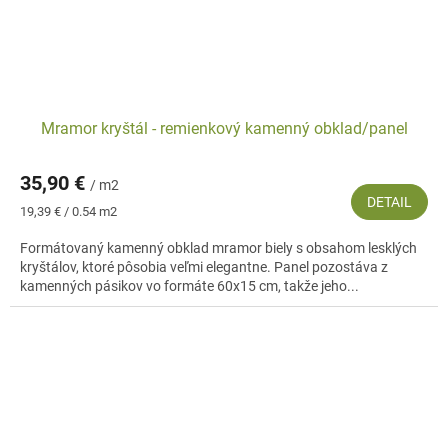
Mramor kryštál - remienkový kamenný obklad/panel
35,90 €
/ m2
DETAIL
Jednotková
19,39 € / 0.54 m2
cena:
Formátovaný kamenný obklad mramor biely s obsahom lesklých
kryštálov, ktoré pôsobia veľmi elegantne. Panel pozostáva z
kamenných pásikov vo formáte 60x15 cm, takže jeho...