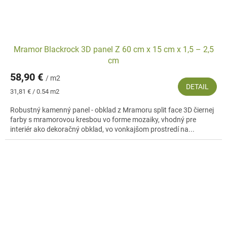
Mramor Blackrock 3D panel Z 60 cm x 15 cm x 1,5 – 2,5
cm
58,90 €
/ m2
DETAIL
Jednotková
31,81 € / 0.54 m2
cena:
Robustný kamenný panel - obklad z Mramoru split face 3D čiernej
farby s mramorovou kresbou vo forme mozaiky, vhodný pre
interiér ako dekoračný obklad, vo vonkajšom prostredí na...