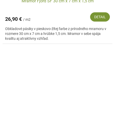
Mramor Fjord SF 30 cm x 7 cm x 1,5 cm
DETAIL
26,90 €
/ m2
Obkladové pásiky v pieskovo-žltej farbe z prírodného mramoru v
rozmere 30 cm x 7 cm a hrúbke 1,5 cm. Mramor v sebe spája
kvalitu aj atraktívny vzhľad.