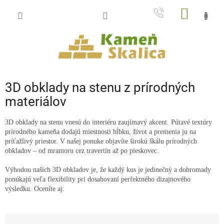
Prejsť
NÁKU
na
obsah
KOŠÍK
3D obklady na stenu z prírodných
materiálov
3D obklady na stenu vnesú do interiéru zaujímavý akcent. Pútavé textúry
prírodného kameňa dodajú miestnosti hĺbku, život a premenia ju na
príťažlivý priestor. V našej ponuke objavíte širokú škálu prírodných
obkladov – od mramoru cez travertín až po pieskovec.
Výhodou našich 3D obkladov je, že každý kus je jedinečný a dohromady
ponúkajú veľa flexibility pri dosahovaní perfektného dizajnového
výsledku. Oceníte aj:
tvrdosť,
R
dlhú životnosť,