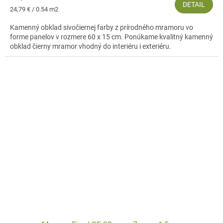
DETAIL
Jednotková
24,79 € / 0.54 m2
cena:
Kamenný obklad sivočiernej farby z prírodného mramoru vo
forme panelov v rozmere 60 x 15 cm. Ponúkame kvalitný kamenný
obklad čierny mramor vhodný do interiéru i exteriéru.