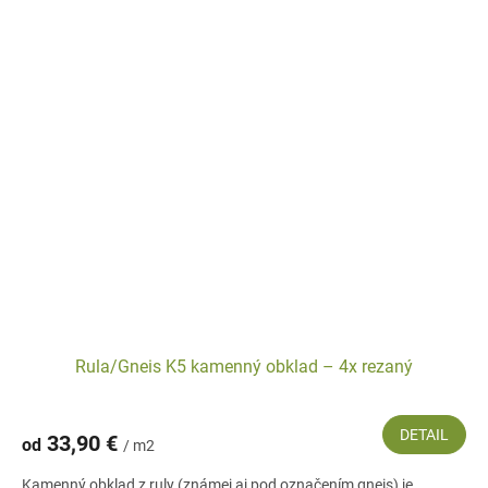
Rula/Gneis K5 kamenný obklad – 4x rezaný
DETAIL
33,90 €
od
/ m2
Kamenný obklad z ruly (známej aj pod označením gneis) je