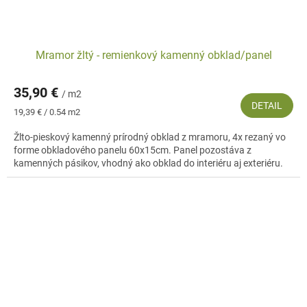
Mramor žltý - remienkový kamenný obklad/panel
35,90 €
/ m2
DETAIL
Jednotková
19,39 € / 0.54 m2
cena:
Žlto-pieskový kamenný prírodný obklad z mramoru, 4x rezaný vo
forme obkladového panelu 60x15cm. Panel pozostáva z
kamenných pásikov, vhodný ako obklad do interiéru aj exteriéru.