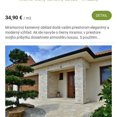
Akú podlahu zvoliť do interiéru?
Sivá
dlažba
zapadne do chodby, kúpeľne
aj kuchyne! Prírodná
vonkajšia dlažba
dodá aj tomu najnudnejšiemu miestu
DETAIL
34,90 €
/ m2
nový rozmer.
Mramorový kamenný obklad dodá vašim priestorom elegantný a
Keď
obkladové panely
, tak tie z prírodného kameňa!
moderný vzhľad. Ak ide navyše o čierny mramor, v priestore
svojho príbytku dosiahnete atmosféru luxusu. S použitím...