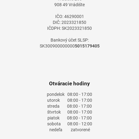
i
908 49 Vrádište
e
IČO: 46290001
DIČ: 2023321850
IČDPH: SK2023321850
Bankový účet SLSP:
SK300900000000
5015179405
Otváracie hodiny
pondelok
08:00 - 17:00
utorok
08:00 - 17:00
streda
08:00 - 17:00
štvrtok
08:00 - 17:00
piatok
08:00 - 17:00
sobota
08:00 - 12:00
nedeľa
zatvorené