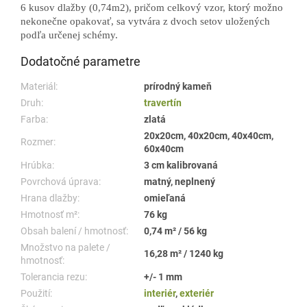
6 kusov dlažby (0,74m2), pričom celkový vzor, ktorý možno
nekonečne opakovať, sa vytvára z dvoch setov uložených
podľa určenej schémy.
Dodatočné parametre
Materiál:
prírodný kameň
Druh:
travertín
Farba:
zlatá
20x20cm, 40x20cm, 40x40cm,
Rozmer:
60x40cm
Hrúbka:
3 cm kalibrovaná
Povrchová úprava:
matný, neplnený
Hrana dlažby:
omieľaná
Hmotnosť m²:
76 kg
Obsah balení / hmotnosť:
0,74 m² / 56 kg
Množstvo na palete /
16,28 m² / 1240 kg
hmotnosť:
Tolerancia rezu:
+/- 1 mm
Použití:
interiér
,
exteriér