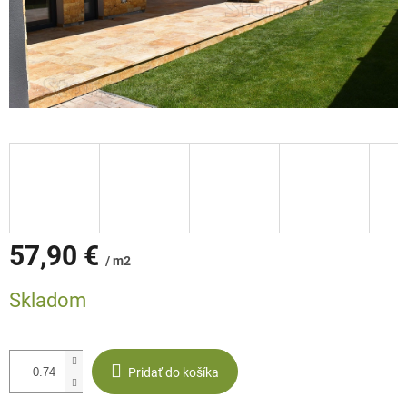
57,90 €
/ m2
Jednotková
Skladom
cena:
Pridať do košíka