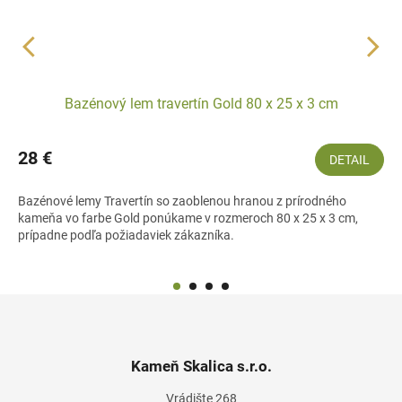
Bazénový lem travertín Gold 80 x 25 x 3 cm
28 €
DETAIL
Bazénové lemy Travertín so zaoblenou hranou z prírodného
kameňa vo farbe Gold ponúkame v rozmeroch 80 x 25 x 3 cm,
prípadne podľa požiadaviek zákazníka.
Z
á
p
ä
Kameň Skalica s.r.o.
t
Vrádište 268