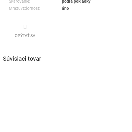
Škárovanie:
podľa pokládky
Mrazuvzdornosť:
áno
OPÝTAŤ SA
Súvisiaci tovar