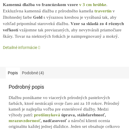
Kamenná dlažba vo francúzskom vzore
v 3 cm hrúbke
.
Exkluzívna kamenná dlažba z prírodného kameňa
travertín
v
žltohnedej farbe
Gold
s výraznou kresbou je vyrábaná tak, aby
vzhľad pripomínal starovekú dlažbu.
Vzor sa skladá zo 4 rôznych
veľkostí
vzájomne tak previazaných, aby nevytvárali priamočiare
škáry. Tovar na niektorých fotkách je naimpregnovaný a mokrý.
Detailné informácie
Popis
Podobné (4)
Podrobný popis
Dlažbu ponúkame vo viacerých prírodných pastelových
farbách, ktoré nestrácajú svoje čaro ani za 10 rokov. Prírodný
kameň je najlepšia voľba pre exteriérové dlažby. Medzi
výhody patrí:
protišmyková
úprava, stálofarebnosť,
mrazuvzdornosť
, nadčasovosť
a nároční klienti ocenia
originalitu každej jednej dlaždice. Jeden set obsahuje celkovo