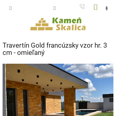
Prejsť
NÁKU
na
obsah
KOŠÍK
Travertín Gold francúzsky vzor hr. 3
cm - omieľaný