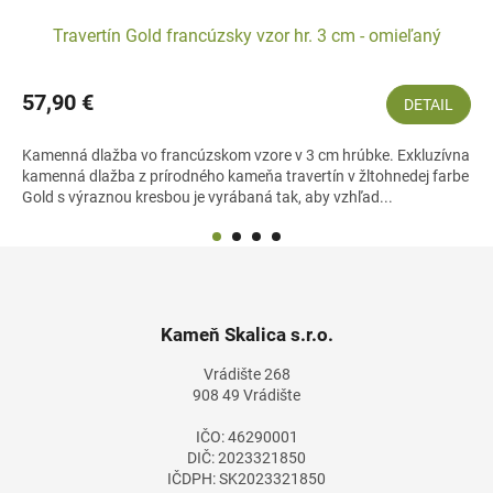
Travertín Gold francúzsky vzor hr. 3 cm - omieľaný
57,90 €
DETAIL
Kamenná dlažba vo francúzskom vzore v 3 cm hrúbke. Exkluzívna
kamenná dlažba z prírodného kameňa travertín v žltohnedej farbe
Gold s výraznou kresbou je vyrábaná tak, aby vzhľad...
Z
á
p
ä
Kameň Skalica s.r.o.
t
Vrádište 268
i
908 49 Vrádište
e
IČO: 46290001
DIČ: 2023321850
IČDPH: SK2023321850