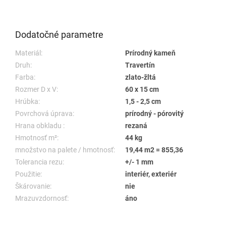
Dodatočné parametre
Materiál:
Prírodný kameň
Druh:
Travertín
Farba:
zlato-žltá
Rozmer D x V:
60 x 15 cm
Hrúbka:
1,5 - 2,5 cm
Povrchová úprava:
prírodný - pórovitý
Hrana obkladu :
rezaná
Hmotnosť m²:
44 kg
množstvo na palete / hmotnosť:
19,44 m2 = 855,36
Tolerancia rezu:
+/- 1 mm
Použitie:
interiér, exteriér
Škárovanie:
nie
Mrazuvzdornosť:
áno