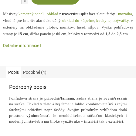
Masívny
kamenný panel - obklad
z
travertínu split face
zlatej farby -
mozaika
,
vhodná pre interiér ako dekoračný
obklad do kúpeľne
,
kuchyne
,
obývačky
, v
exteriéry na obkladanie plotov, múrikov, fasád, stĺpov. Výška pohľadovej
strany je
15 cm
, dĺžka panelu je
60 cm
, hrúbky v rozmedzí od
1,5
do
2,5 cm
.
Detailné informácie
Popis
Podobné (4)
Podrobný popis
Pohľadová strana je
prírodná/lámaná
, zadná strana je
rovná/rezaná
na sieťke. Obklad v zlato-žltej farbe je ľahko kombinovateľný s inými
farebnými odtieňmi napr. fasády. Svojim prírodným vzhľadom dodá
priestoru
výnimočnosť
. Je neoddeliteľnou súčasťou klasických i
moderných stavieb a má široké využite ako v
interiéri
tak v
exteriéri
.