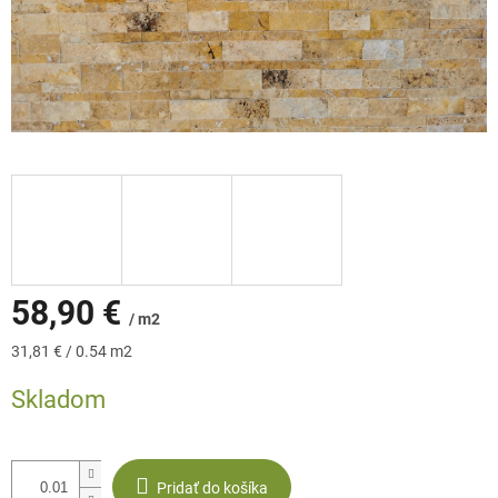
58,90 €
/ m2
Jednotková
31,81 € / 0.54 m2
cena:
Skladom
Pridať do košíka