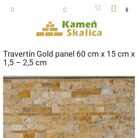
Prejsť
NÁKU
na
obsah
KOŠÍK
Travertín Gold panel 60 cm x 15 cm x
1,5 – 2,5 cm