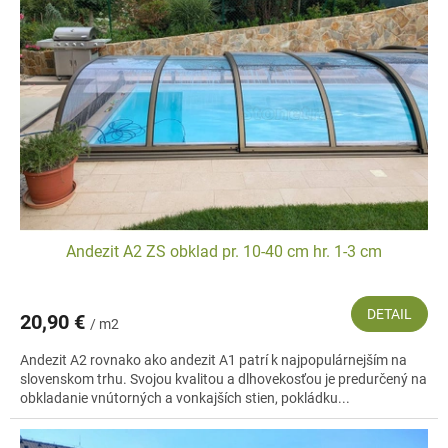
s
d
p
u
r
k
o
t
d
o
u
v
k
t
o
v
Andezit A2 ZS obklad pr. 10-40 cm hr. 1-3 cm
DETAIL
20,90 €
/ m2
Andezit A2 rovnako ako andezit A1 patrí k najpopulárnejším na
slovenskom trhu. Svojou kvalitou a dlhovekosťou je predurčený na
obkladanie vnútorných a vonkajších stien, pokládku...