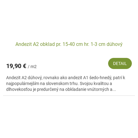
Andezit A2 obklad pr. 15-40 cm hr. 1-3 cm dúhový
DETAIL
19,90 €
/ m2
Andezit A2 dúhový, rovnako ako andezit A1 šedo-hnedý, patrí k
najpopulárnejším na slovenskom trhu. Svojou kvalitou a
dlhovekosťou je predurčený na obkladanie vnútorných a...