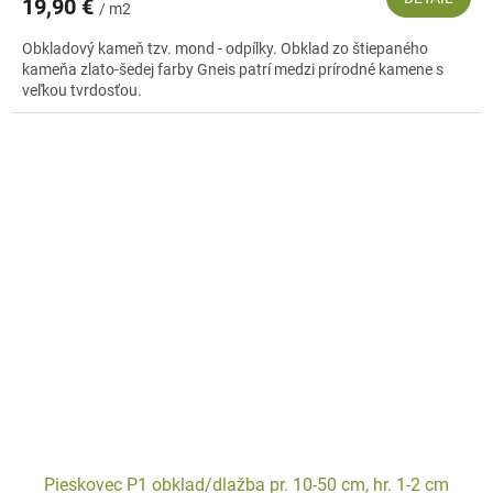
19,90 €
/ m2
Obkladový kameň tzv. mond - odpílky. Obklad zo štiepaného
kameňa zlato-šedej farby Gneis patrí medzi prírodné kamene s
veľkou tvrdosťou.
Pieskovec P1 obklad/dlažba pr. 10-50 cm, hr. 1-2 cm