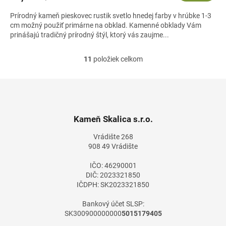
Prírodný kameň pieskovec rustik svetlo hnedej farby v hrúbke 1-3
cm možný použiť primárne na obklad. Kamenné obklady Vám
prinášajú tradičný prírodný štýl, ktorý vás zaujme...
11
položiek celkom
O
v
l
Z
á
á
d
p
a
ä
Kameň Skalica s.r.o.
c
t
i
Vrádište 268
i
e
908 49 Vrádište
e
p
r
IČO: 46290001
v
DIČ: 2023321850
k
IČDPH: SK2023321850
y
v
Bankový účet SLSP:
ý
SK300900000000
5015179405
p