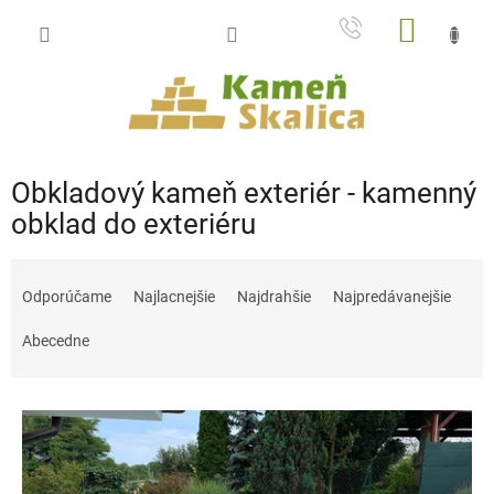
Prejsť
NÁKU
na
obsah
KOŠÍK
Obkladový kameň exteriér - kamenný
obklad do exteriéru
R
a
Odporúčame
Najlacnejšie
Najdrahšie
Najpredávanejšie
d
e
Abecedne
n
i
V
e
ý
p
p
r
i
o