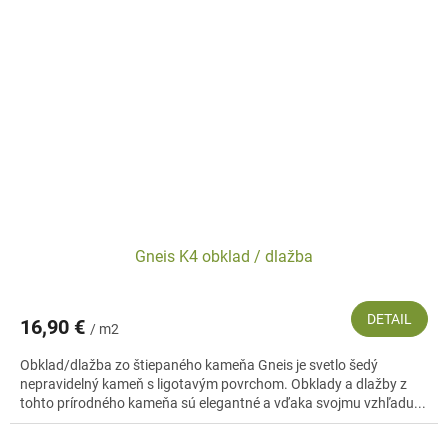
Gneis K4 obklad / dlažba
DETAIL
16,90 €
/ m2
Obklad/dlažba zo štiepaného kameňa Gneis je svetlo šedý
nepravidelný kameň s ligotavým povrchom. Obklady a dlažby z
tohto prírodného kameňa sú elegantné a vďaka svojmu vzhľadu...