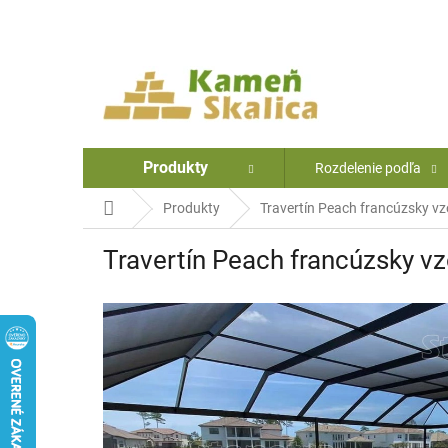
Prejsť
na
obsah
Produkty
Rozdelenie podľa
Domov
Produkty
Travertín Peach francúzsky vzo
Travertín Peach francúzsky vz