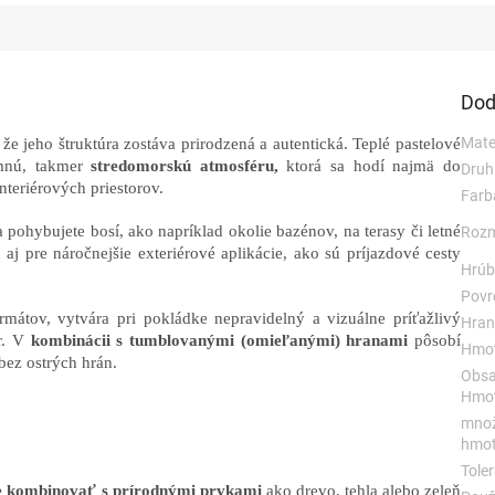
Dod
Mater
že jeho štruktúra zostáva prirodzená a autentická. Teplé pastelové
emnú, takmer
stredomorskú atmosféru,
ktorá sa hodí najmä do
Druh
interiérových priestorov.
Farb
pohybujete bosí, ako napríklad okolie bazénov, na terasy či letné
Rozm
á
aj pre náročnejšie exteriérové aplikácie, ako sú príjazdové cesty
Hrúb
Povr
rmátov, vytvára pri pokládke nepravidelný a vizuálne príťažlivý
Hran
er. V
kombinácii s tumblovanými (omieľanými) hranami
pôsobí
Hmot
bez ostrých hrán.
Obsa
Hmot
množ
hmot
Toler
 kombinovať s prírodnými prvkami
ako drevo, tehla alebo zeleň