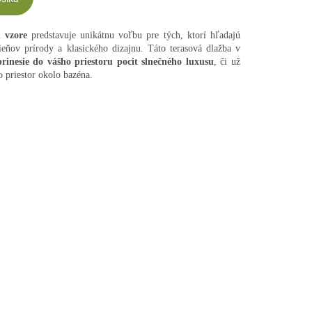
 vzore
predstavuje unikátnu voľbu pre tých, ktorí hľadajú
ieňov prírody a klasického dizajnu. Táto terasová dlažba v
prinesie do vášho priestoru pocit slnečného luxusu
, či už
o priestor okolo bazéna.