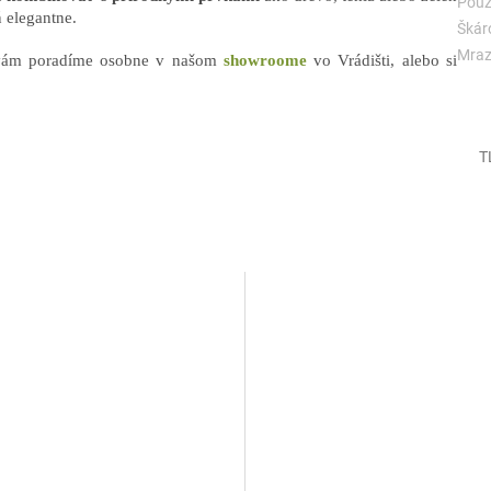
Použi
 elegantne.
Škár
Mraz
di vám poradíme osobne v našom
showroome
vo Vrádišti, alebo si
T