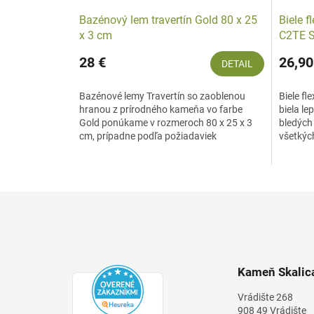
Bazénový lem travertín Gold 80 x 25
Biele f
x 3 cm
C2TE 
28 €
26,90
DETAIL
Bazénové lemy Travertín so zaoblenou
Biele fl
hranou z prírodného kameňa vo farbe
biela le
Gold ponúkame v rozmeroch 80 x 25 x 3
bledých
cm, prípadne podľa požiadaviek
všetkýc
zákazníka.
kameňa,
Z
á
p
ä
t
Kameň Skalica
i
e
Vrádište 268
908 49 Vrádište