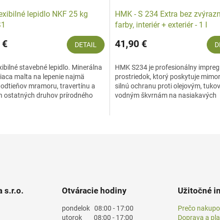
lexibilné lepidlo NKF 25 kg
HMK - S 234 Extra bez zvýraz
S1
farby, interiér + exteriér - 1 l
 €
41,90 €
DETAIL
D
exibilné stavebné lepidlo. Minerálna
HMK S234 je profesionálny impre
piaca malta na lepenie najmä
prostriedok, ktorý poskytuje mimo
 odtieňov mramoru, travertínu a
silnú ochranu proti olejovým, tuko
h ostatných druhov prírodného
vodným škvrnám na nasiakavých
 keramických...
povrchoch z prírodného a...
 s.r.o.
Otváracie hodiny
Užitočné i
pondelok
08:00 - 17:00
Prečo nakupo
utorok
08:00 - 17:00
Doprava a pl