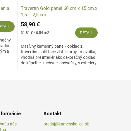
nenia
Travertín Gold panel 60 cm x 15 cm x
1,5 – 2,5 cm
58,90 €
ETAIL
Jednotková
31,81 € / 0.54 m2
DETAIL
cena:
gnačný
riadne
Masívny kamenný panel - obklad z
vým a
travertínu split face zlatej farby - mozaika,
vhodná pre interiér ako dekoračný obklad
do kúpeľne, kuchyne, obývačky, v exteriéry
na...
nformácie
Kontakt
vať u nás
predaj@kamenskalica.sk
atba