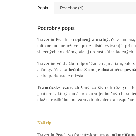
Popis
Podobné (4)
Podrobný popis
Travertín Peach je
neplnený a matný
, čo znamená, 
odtiene od oranžovej po zlatistú vytvárajú príj
slnečných exteriérov, ale aj do rustikálne ladených 
Travertínovú dlažbu odporúčame najmä tam, kde sa 
altánky. Vďaka
hrúbke 3 cm je dostatočne pevn
alebo parkovacie miesta.
Francúzsky vzor
, zložený zo štyroch rôznych fo
„pattern“, ktorý dodá priestoru jedinečný charakt
dlažba rustikálne, no zároveň uhladene a bezpečne 
Náš tip
Travertín Peach vo francúzskom vzore
odporúčame