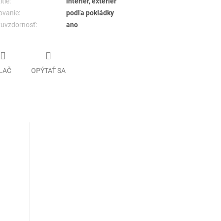
tie:
interiér, exteriér
ovanie:
podľa pokládky
uvzdornosť:
ano
LAČ
OPÝTAŤ SA