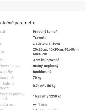
atočné parametre
iál:
Prírodný kameň
:
Travertín
a:
zlatisto oranžová
20x20cm, 40x20cm, 40x40cm,
er:
60x40cm
ka:
3 cm kalibrovaná
chová úprava:
matný, neplnený
a dlažby :
tumblované
nosť m²:
70 kg
h balení /
0,74 m² / 50 kg
nosť:
stvo na palete /
16,28 m² / 1250 kg
nosť:
ancia rezu:
+/- 1 mm