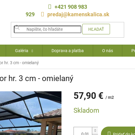
+421 908 983
929
predaj@kamenskalica.sk
HĽADAŤ
Galéria
Doprava a platba
O nás
P
r hr. 3 cm - omielaný
or hr. 3 cm - omielaný
57,90 €
/ m2
Jednotková
Skladom
cena:
Pridať do k