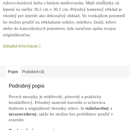
ružovo-bordová farba s bielym melírovaním. Malé obdĺžniky sú
lepené na sieťke 30,5 cm x 30,5 cm. P
rírodný kamenný obklad je
vhodný pre interiér ako dekoračný obklad. Vo vonkajšom prostredí
ho možno použiť na obkladanie soklov, múrikov, fasád, krbov
alebo do kancelárskych priestorov, kde zaručene upúta svojou
originálnosťou.
Detailné informácie
Popis
Podobné (4)
Podrobný popis
Povrch mozaiky je reliéfovitý, pórovitý a prakticky
bezúdržbový. Prírodný materiál travertín si uchováva
hodnotu a originálnosť desiatky rokov. Je
stálofarebný
a
mrazuvzdorný
, takže ho možno bez problémov použiť v
exteriéri.