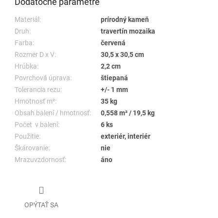
Dodatočné parametre
Materiál:
prírodný kameň
Druh:
travertín mozaika
Farba:
červená
Rozmer D x V:
30,5 x 30,5 cm
Hrúbka:
2,2 cm
Povrchová úprava:
štiepaná
Tolerancia rezu:
+/- 1 mm
Hmotnosť m²:
35 kg
Obsah balení / hmotnosť:
0,558 m² / 19,5 kg
Počet v balení:
6 ks
Použitie:
exteriér, interiér
Škárovanie:
nie
Mrazuvzdornosť:
áno
OPÝTAŤ SA