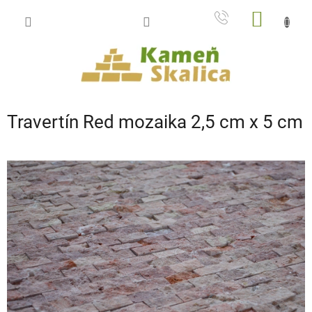
Prejsť
NÁKU
na
obsah
KOŠÍK
Travertín Red mozaika 2,5 cm x 5 cm