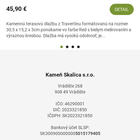
45,90 €
DETAIL
Kamennú terasovú dlažbu z Travertínu formátovanú na rozmer
30,5 x 15,2 x 3cm ponúkame vo farbe Red s bielym melírovaním a
výraznou kresbou. Dlažba má vysokú odolnosť, je...
Z
á
p
ä
Kameň Skalica s.r.o.
t
Vrádište 268
i
908 49 Vrádište
e
IČO: 46290001
DIČ: 2023321850
IČDPH: SK2023321850
Bankový účet SLSP:
SK300900000000
5015179405