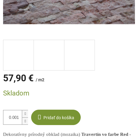
57,90 €
/ m2
Jednotková
Skladom
cena:
Pridať do košíka
Dekoratívny prírodný obklad (mozaika)
Travertín vo farbe Red
-