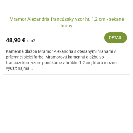
Mramor Alexandria francúzsky vzor hr. 1,2 cm - sekané
hrany
DETAIL
48,90 €
/ m2
Kamenná dlažba Mramor Alexandria s otesanými hranami v
príjemnej bielej farbe. Mramorovú kamennú dlažbu vo
francúzskom vzore ponúkame v hrúbke 1,2 cm, ktorú možno
využiť najmä...