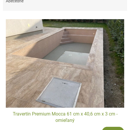
e
Abecedne
n
i
V
e
ý
p
p
r
i
o
s
d
p
u
r
k
o
t
d
o
u
v
k
t
o
v
Travertín Premium Mocca 61 cm x 40,6 cm x 3 cm -
omieľaný