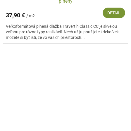
plnený
DETAIL
37,90 €
/ m2
Veľkoformátová plnená dlažba Travertín Classic CC je skvelou
voľbou pre rôzne typy realizácií. Nech už ju použijete kdekoľvek,
môžete si byť istí, že vo vašich priestoroch...