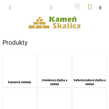
Prejsť
NÁKU
na
obsah
KOŠÍK
Produkty
Interiérová dlažba a
Veľkoformátová dlažba a
Kamenné obklady
obklad
obklad