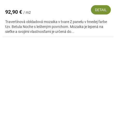
DETAIL
92,90 €
/ m2
Travertínová obkladová mozaika v tvare Z panelu v hnedej farbe
tzv. Betula Noche s lešteným povrchom. Mozaika je lepená na
sieťke a svojimi vlastnosťami je určená do...