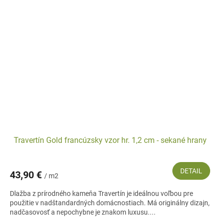
Travertín Gold francúzsky vzor hr. 1,2 cm - sekané hrany
DETAIL
43,90 €
/ m2
Dlažba z prírodného kameňa Travertín je ideálnou voľbou pre
použitie v nadštandardných domácnostiach. Má originálny dizajn,
nadčasovosť a nepochybne je znakom luxusu....