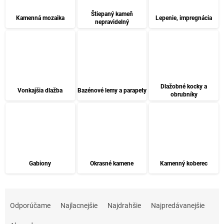
Štiepaný kameň
Kamenná mozaika
Lepenie, impregnácia
nepravidelný
Dlažobné kocky a
Vonkajšia dlažba
Bazénové lemy a parapety
obrubníky
Gabiony
Okrasné kamene
Kamenný koberec
R
a
Odporúčame
Najlacnejšie
Najdrahšie
Najpredávanejšie
d