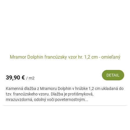
Mramor Dolphin francúzsky vzor hr. 1,2 cm - omieľaný
DETAIL
39,90 €
/ m2
Kamenná dlažba z Mramoru Dolphin v hrúbke 1,2 cm ukladaná do
tzv. francúzskeho vzoru. Dlažba je protišmyková,
mrazuvzdorná, odolný voči poveternostným...