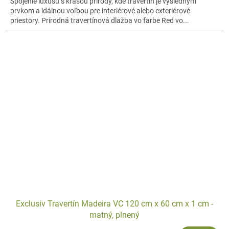
Spojenie luxusu s krásou prírody, kde travertín je výsledným
prvkom a idálnou voľbou pre interiérové alebo exteriérové
priestory. Prírodná travertínová dlažba vo farbe Red vo...
Exclusiv Travertín Madeira VC 120 cm x 60 cm x 1 cm -
matný, plnený