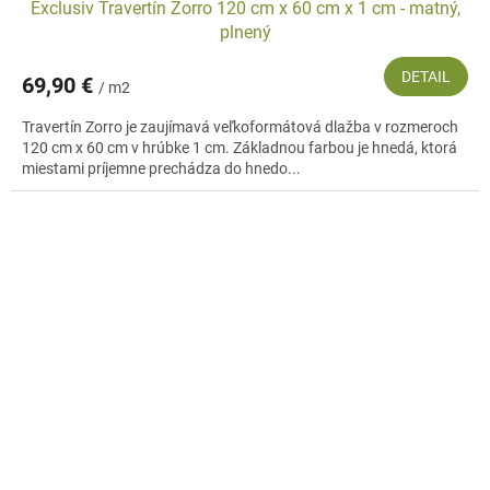
Exclusiv Travertín Zorro 120 cm x 60 cm x 1 cm - matný,
plnený
DETAIL
69,90 €
/ m2
Travertín Zorro je zaujímavá veľkoformátová dlažba v rozmeroch
120 cm x 60 cm v hrúbke 1 cm. Základnou farbou je hnedá, ktorá
miestami príjemne prechádza do hnedo...