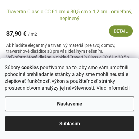
Travertín Classic CC 61 cm x 30,5 cm x 1,2 cm - omieľaný,
neplnený
DETAIL
37,90 €
/ m2
Ak hľadáte elegantný a trvanlivý materiál pre svoj domov,
travertínové dlaždice sú pre vás ideálnym riešením.
Veľkoformátová dlažba a obklad Travertín Classic CC 61 x 30,5 x
1,2...
Súbory
cookies
používame na to, aby sme vám umožnili
pohodlné prehliadanie stránky a aby sme mohli neustále
zlepšovať funkčnosť, výkon a použiteľnosť stránky
prostredníctvom analýzy jej návštevnosti.
Viac informácií
Nastavenie
Súhlasím