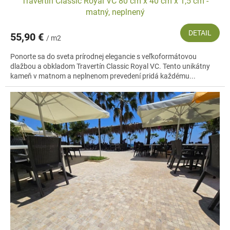
Travertín Classic Royal VC 80 cm x 40 cm x 1,5 cm -
matný, neplnený
DETAIL
55,90 €
/ m2
Ponorte sa do sveta prírodnej elegancie s veľkoformátovou
dlažbou a obkladom Travertín Classic Royal VC. Tento unikátny
kameň v matnom a neplnenom prevedení pridá každému...