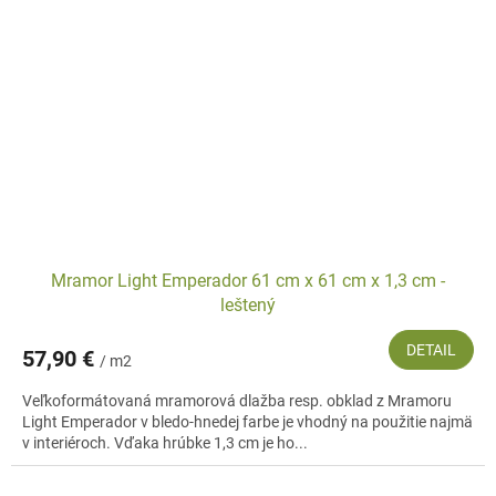
Mramor Light Emperador 61 cm x 61 cm x 1,3 cm -
leštený
DETAIL
57,90 €
/ m2
Veľkoformátovaná mramorová dlažba resp. obklad z Mramoru
Light Emperador v bledo-hnedej farbe je vhodný na použitie najmä
v interiéroch. Vďaka hrúbke 1,3 cm je ho...