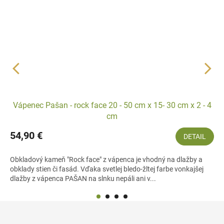
Vápenec Pašan - rock face 20 - 50 cm x 15- 30 cm x 2 - 4
cm
54,90 €
DETAIL
Obkladový kameň "Rock face" z vápenca je vhodný na dlažby a
obklady stien či fasád. Vďaka svetlej bledo-žltej farbe vonkajšej
dlažby z vápenca PAŠAN na slnku nepáli ani v...
Z
á