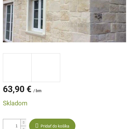
63,90 €
/ bm
Jednotková
Skladom
cena:
Pridať do košíka