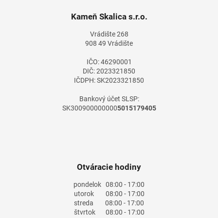
p
ä
Kameň Skalica s.r.o.
t
Vrádište 268
i
908 49 Vrádište
e
IČO: 46290001
DIČ: 2023321850
IČDPH: SK2023321850
Bankový účet SLSP:
SK300900000000
5015179405
Otváracie hodiny
pondelok
08:00 - 17:00
utorok
08:00 - 17:00
streda
08:00 - 17:00
štvrtok
08:00 - 17:00