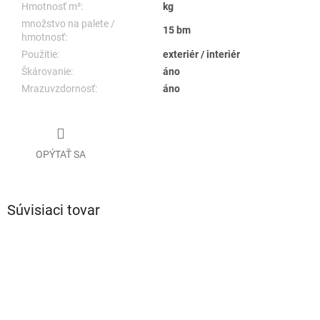
Hmotnosť m²:
kg
množstvo na palete /
15 bm
hmotnosť:
Použitie:
exteriér / interiér
Škárovanie:
áno
Mrazuvzdornosť:
áno
OPÝTAŤ SA
Súvisiaci tovar