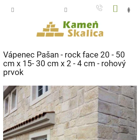
Prejsť
NÁKU
na
obsah
KOŠÍK
Vápenec Pašan - rock face 20 - 50
cm x 15- 30 cm x 2 - 4 cm - rohový
prvok