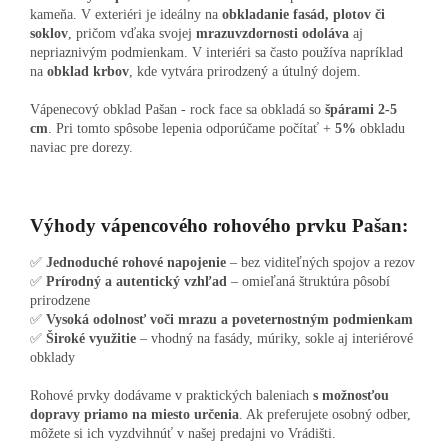
kameňa.
V exteriéri je ideálny na
obkladanie fasád, plotov či
soklov
, pričom vďaka svojej
mrazuvzdornosti odoláva
aj
nepriaznivým podmienkam. V interiéri sa často používa napríklad
na
obklad krbov
, kde vytvára prirodzený a útulný dojem.
Vápenecový obklad Pašan - rock face sa obkladá
so
špárami 2-5
cm
.
Pri tomto spôsobe lepenia odporúčame počítať +
5%
obkladu
naviac pre dorezy.
Výhody vápencového rohového prvku Pašan:
✅
Jednoduché rohové napojenie
– bez viditeľných spojov a rezov
✅
Prírodný a autentický vzhľad
– omieľaná štruktúra pôsobí
prirodzene
✅
Vysoká odolnosť voči mrazu a poveternostným podmienkam
✅
Široké využitie
– vhodný na fasády, múriky, sokle aj interiérové
obklady
Rohové prvky dodávame v praktických baleniach
s možnosťou
dopravy priamo na miesto určenia
. Ak preferujete osobný odber,
môžete si ich vyzdvihnúť v našej predajni vo Vrádišti.