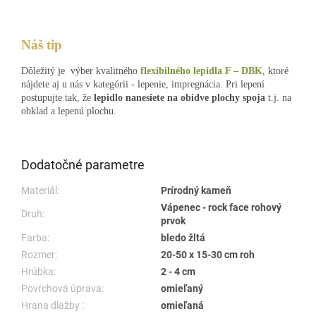
Náš tip
Dôležitý je výber kvalitného
flexibilného lepidla F – DBK
, ktoré
nájdete aj u nás v kategórii - lepenie, impregnácia. Pri lepení
postupujte tak, že
lepidlo nanesiete na obidve plochy spoja
t.j. na
obklad a lepenú plochu.
Dodatočné parametre
Materiál:
Prírodný kameň
Vápenec - rock face rohový
Druh:
prvok
Farba:
bledo žltá
Rozmer:
20-50 x 15-30 cm roh
Hrúbka:
2 - 4 cm
Povrchová úprava:
omieľaný
Hrana dlažby :
omieľaná