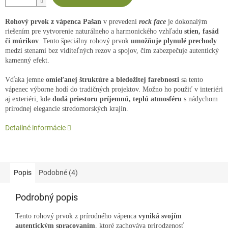
Rohový prvok z vápenca Pašan
v prevedení
rock face
je dokonalým
riešením pre vytvorenie naturálneho a harmonického vzhľadu
stien, fasád
či múrikov
. Tento špeciálny rohový prvok
umožňuje plynulé prechody
medzi stenami bez viditeľných rezov a spojov, čím zabezpečuje autentický
kamenný efekt.
Vďaka jemne
omieľanej štruktúre a bledožltej farebnosti
sa tento
vápenec výborne hodí do tradičných projektov. Možno ho použiť v interiéri
aj exteriéri, kde
dodá priestoru príjemnú, teplú atmosféru
s nádychom
prírodnej elegancie stredomorských krajín.
Detailné informácie
Popis
Podobné (4)
Podrobný popis
Tento rohový prvok z prírodného vápenca
vyniká svojím
autentickým spracovaním
, ktoré zachováva prirodzenosť