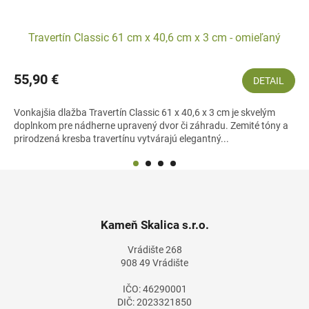
Travertín Classic 61 cm x 40,6 cm x 3 cm - omieľaný
55,90 €
DETAIL
Vonkajšia dlažba Travertín Classic 61 x 40,6 x 3 cm je skvelým
doplnkom pre nádherne upravený dvor či záhradu. Zemité tóny a
prirodzená kresba travertínu vytvárajú elegantný...
Z
á
p
ä
Kameň Skalica s.r.o.
t
Vrádište 268
i
908 49 Vrádište
e
IČO: 46290001
DIČ: 2023321850