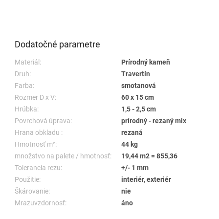
Dodatočné parametre
Materiál:
Prírodný kameň
Druh:
Travertín
Farba:
smotanová
Rozmer D x V:
60 x 15 cm
Hrúbka:
1,5 - 2,5 cm
Povrchová úprava:
prírodný - rezaný mix
Hrana obkladu :
rezaná
Hmotnosť m²:
44 kg
množstvo na palete / hmotnosť:
19,44 m2 = 855,36
Tolerancia rezu:
+/- 1 mm
Použitie:
interiér, exteriér
Škárovanie:
nie
Mrazuvzdornosť:
áno