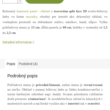
Robustný
kamenný panel - obklad
z
travertínu split face 3D
svetlo-béžovej
farby vo forme
mozaiky
, vhodný pre interiér ako dekoračný obklad, vo
vonkajšom prostredí na obkladanie soklov, múrikov, fasád, stĺpov. Výška
pohľadovej strany je
15 cm
, dĺžka panelu je
60 cm
, hrúbky v rozmedzí od
1,5
do
2,5 cm
.
Detailné informácie
Popis
Podobné (4)
Podrobný popis
Pohľadová strana je
prírodná/lámaná
, zadná strana je
rovná/rezaná
na sieťke. Obklad v jemnej béžovej farbe je ľahko kombinovateľný s
inými farebnými odtieňmi napr. fasády. Svojim prírodným vzhľadom
dodá priestoru
výnimočnosť
. Je neoddeliteľnou súčasťou klasických i
moderných stavieb a má široké využite ako v
interiéri
tak v
exteriéri
.