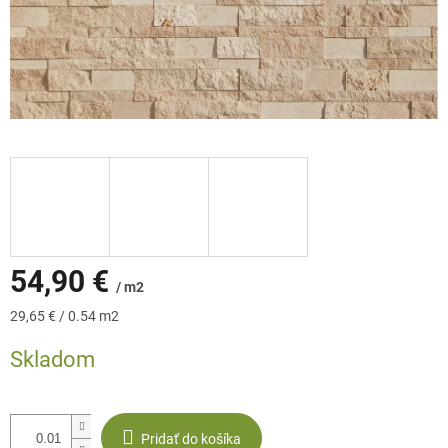
54,90 €
/ m2
Jednotková
29,65 € / 0.54 m2
cena:
Skladom
Pridať do košíka