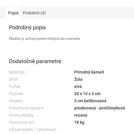
Popis
Podobné (4)
Podrobný popis
Dlažba je určená predovšetkým do exteriéru
Dodatočné parametre
Materiál:
Prírodný kameň
Druh:
Žula
Farba:
sivá
Rozmer:
20 x 10 x 3 cm
Hrúbka:
3 cm kalibrovaná
Povrchová úprava:
pieskovaná - protišmyková
Hrana dlažby :
rezaná
Hmotnosť m²:
78 kg
Obsah balení / Hmotnosť: