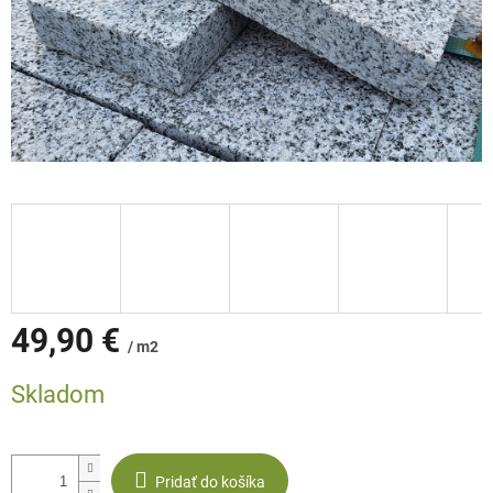
49,90 €
/ m2
Jednotková
Skladom
cena:
Pridať do košíka