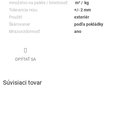
množstvo na palete / hmotnosť:
m² / kg
Tolerancia rezu:
+/- 2 mm
Použití:
exteriér
Škárovanie:
podľa pokládky
Mrazuvzdornosť:
ano
OPÝTAŤ SA
Súvisiaci tovar