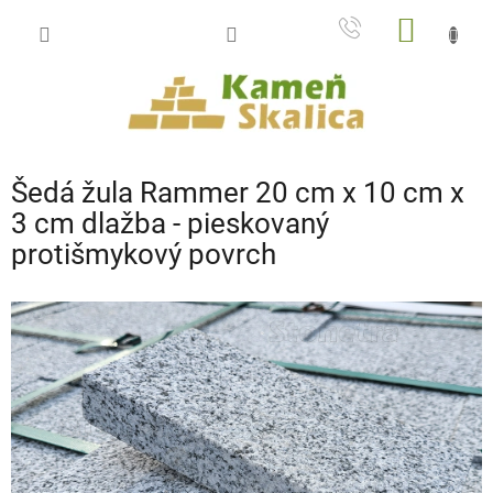
Prejsť
NÁKU
na
obsah
KOŠÍK
Šedá žula Rammer 20 cm x 10 cm x
3 cm dlažba - pieskovaný
protišmykový povrch