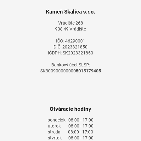
p
ä
Kameň Skalica s.r.o.
t
Vrádište 268
i
908 49 Vrádište
e
IČO: 46290001
DIČ: 2023321850
IČDPH: SK2023321850
Bankový účet SLSP:
SK300900000000
5015179405
Otváracie hodiny
pondelok
08:00 - 17:00
utorok
08:00 - 17:00
streda
08:00 - 17:00
štvrtok
08:00 - 17:00