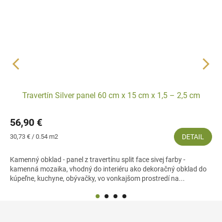
Travertín Silver panel 60 cm x 15 cm x 1,5 – 2,5 cm
56,90 €
Jednotková
30,73 € / 0.54 m2
DETAIL
cena:
Kamenný obklad - panel z travertínu split face sivej farby -
kamenná mozaika, vhodný do interiéru ako dekoračný obklad do
kúpeľne, kuchyne, obývačky, vo vonkajšom prostredí na...
Z
á