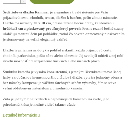
Šedá žulová dlažba Rammer
je elegantné a trvalé riešenie pre Vašu
príjazdovú cestu, chodník, terasu, dlažbu k bazénu, pešiu zónu a námestie.
Dl
ažba má rozmery
20 x 10 cm
, presne rezané bočné hrany, kalibrovanú
hrúbku 3 cm
a
pieskovaný protišmykový povrch
. Presne rezané bočné strany
uľahčujú manipuláciu pri pokládke, zatiaľ čo povrch opracovaný pieskovaním
je sformovaný na veľmi elegantný vzhľad.
Dlažba je príjemná na dotyk a pohľad a skrášli každú príjazdovú cestu,
chodník, parkovisko, pešiu zónu alebo námestie. Jej svetlejší odtieň z nej robí
skvelú možnosť pre rozjasnenie tmavších alebo menších plôch.
Štruktúra kameňa je vysoko konzistentná, s jemnými škvrnkami tmavo-šedej
farby a s občasnou kremennou žilou. Žulová dlažba vytvára jednotný obraz a
bez námahy kompenzuje väčšinu farebných schém výstavby, čím sa stáva
veľmi obľúbeným materiálom z prírodného kameňa.
Žula je jedným z najtvrdších a najpevnejších kameňov na svete, jeho
prirodzenú krásu je možné vidieť takmer všade.
Detailné informácie