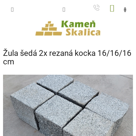
Prejsť
NÁKU
na
obsah
KOŠÍK
Žula šedá 2x rezaná kocka 16/16/16
cm