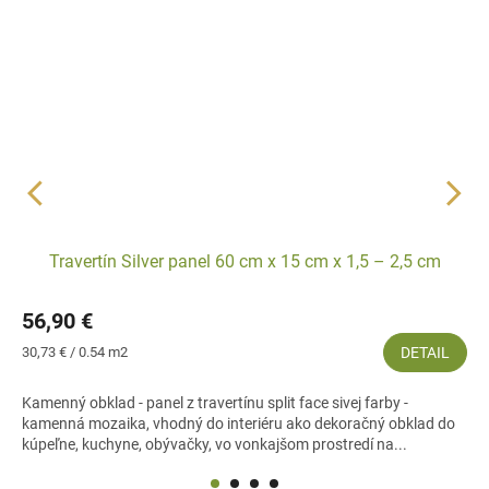
Travertín Silver panel 60 cm x 15 cm x 1,5 – 2,5 cm
56,90 €
Jednotková
30,73 € / 0.54 m2
DETAIL
cena:
Kamenný obklad - panel z travertínu split face sivej farby -
kamenná mozaika, vhodný do interiéru ako dekoračný obklad do
kúpeľne, kuchyne, obývačky, vo vonkajšom prostredí na...