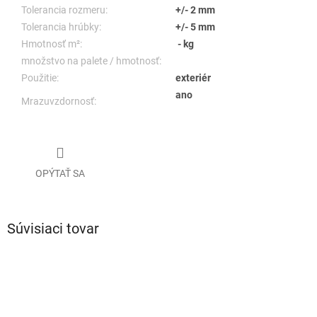
Tolerancia rozmeru:
+/- 2 mm
Tolerancia hrúbky:
+/- 5 mm
Hmotnosť m²:
- kg
množstvo na palete / hmotnosť:
Použitie:
exteriér
ano
Mrazuvzdornosť:
OPÝTAŤ SA
Súvisiaci tovar