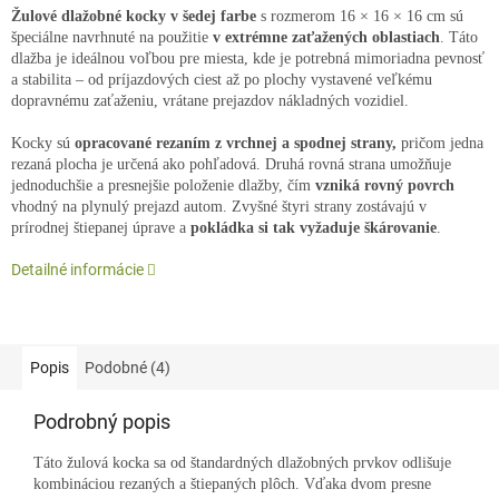
Žulové dlažobné kocky v šedej farbe
s rozmerom 16 × 16 × 16 cm sú
špeciálne navrhnuté na použitie
v extrémne zaťažených oblastiach
. Táto
dlažba je ideálnou voľbou pre miesta, kde je potrebná mimoriadna pevnosť
a stabilita – od príjazdových ciest až po plochy vystavené veľkému
dopravnému zaťaženiu, vrátane prejazdov nákladných vozidiel.
Kocky sú
opracované rezaním z vrchnej a spodnej strany,
pričom jedna
rezaná plocha je určená ako pohľadová. Druhá rovná strana umožňuje
jednoduchšie a presnejšie položenie dlažby, čím
vzniká rovný povrch
vhodný na plynulý prejazd autom. Zvyšné štyri strany zostávajú v
prírodnej štiepanej úprave a
pokládka si tak vyžaduje škárovanie
.
Detailné informácie
Popis
Podobné (4)
Podrobný popis
Táto žulová kocka sa od štandardných dlažobných prvkov odlišuje
kombináciou rezaných a štiepaných plôch. Vďaka dvom presne