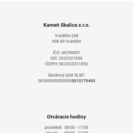
Z
á
p
ä
Kameň Skalica s.r.o.
t
Vrádište 268
i
908 49 Vrádište
e
IČO: 46290001
DIČ: 2023321850
IČDPH: SK2023321850
Bankový účet SLSP:
SK300900000000
5015179405
Otváracie hodiny
pondelok
08:00 - 17:00
utorok
08:00 - 17:00