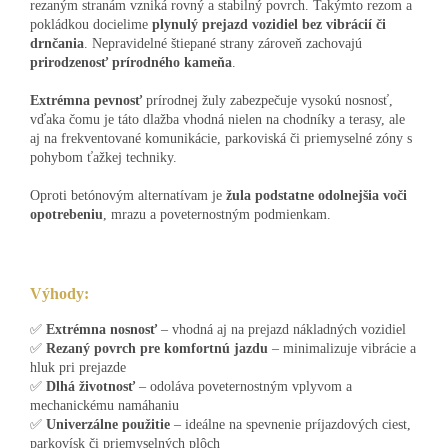
rezaným stranám vzniká rovný a stabilný povrch. Takýmto rezom a
pokládkou docielime
plynulý prejazd vozidiel bez vibrácií či
drnčania
. Nepravidelné štiepané strany zároveň zachovajú
prirodzenosť prírodného kameňa
.
Extrémna pevnosť
prírodnej žuly zabezpečuje vysokú nosnosť,
vďaka čomu je táto dlažba vhodná nielen na chodníky a terasy, ale
aj na frekventované komunikácie, parkoviská či priemyselné zóny s
pohybom ťažkej techniky.
Oproti betónovým alternatívam je
žula podstatne odolnejšia voči
opotrebeniu
, mrazu a poveternostným podmienkam.
Výhody:
✅
Extrémna nosnosť
– vhodná aj na prejazd nákladných vozidiel
✅
Rezaný povrch pre komfortnú jazdu
– minimalizuje vibrácie a
hluk pri prejazde
✅
Dlhá životnosť
– odoláva poveternostným vplyvom a
mechanickému namáhaniu
✅
Univerzálne použitie
– ideálne na spevnenie príjazdových ciest,
parkovísk či priemyselných plôch