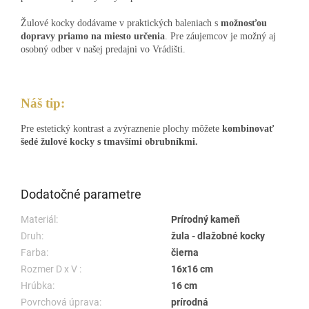
Žulové kocky dodávame v praktických baleniach s
možnosťou
dopravy priamo na miesto určenia
. Pre záujemcov je možný aj
osobný odber v našej predajni vo Vrádišti.
Náš tip:
Pre estetický kontrast a zvýraznenie plochy môžete
kombinovať
šedé žulové kocky s tmavšími obrubníkmi.
Dodatočné parametre
Materiál:
Prírodný kameň
Druh:
žula - dlažobné kocky
Farba:
čierna
Rozmer D x V :
16x16 cm
Hrúbka:
16 cm
Povrchová úprava:
prírodná