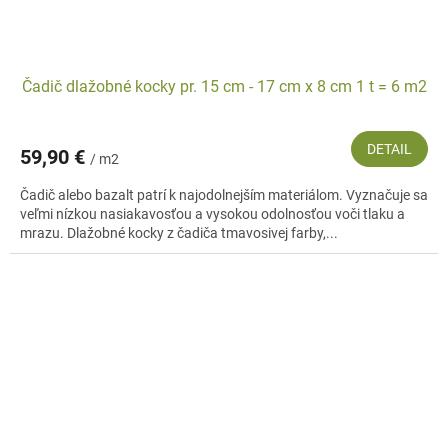
Čadič dlažobné kocky pr. 15 cm - 17 cm x 8 cm 1 t = 6 m2
DETAIL
59,90 €
/ m2
Čadič alebo bazalt patrí k najodolnejším materiálom. Vyznačuje sa
veľmi nízkou nasiakavosťou a vysokou odolnosťou voči tlaku a
mrazu. Dlažobné kocky z čadiča tmavosivej farby,...