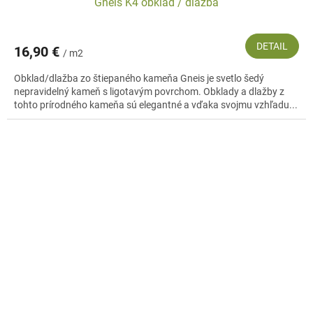
Gneis K4 obklad / dlažba
DETAIL
16,90 €
/ m2
Obklad/dlažba zo štiepaného kameňa Gneis je svetlo šedý
nepravidelný kameň s ligotavým povrchom. Obklady a dlažby z
tohto prírodného kameňa sú elegantné a vďaka svojmu vzhľadu...