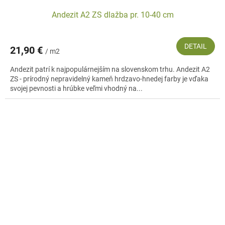
Andezit A2 ZS dlažba pr. 10-40 cm
DETAIL
21,90 €
/ m2
Andezit patrí k najpopulárnejším na slovenskom trhu. Andezit A2
ZS - prírodný nepravidelný kameň hrdzavo-hnedej farby je vďaka
svojej pevnosti a hrúbke veľmi vhodný na...