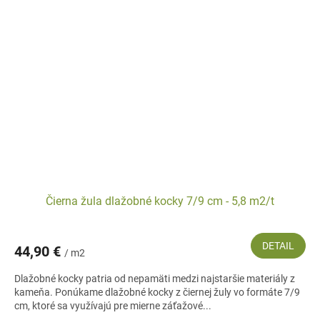
Čierna žula dlažobné kocky 7/9 cm - 5,8 m2/t
DETAIL
44,90 €
/ m2
Dlažobné kocky patria od nepamäti medzi najstaršie materiály z
kameňa. Ponúkame dlažobné kocky z čiernej žuly vo formáte 7/9
cm, ktoré sa využívajú pre mierne záťažové...