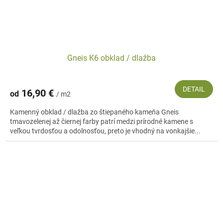
Gneis K6 obklad / dlažba
DETAIL
16,90 €
od
/ m2
Kamenný obklad / dlažba zo štiepaného kameňa Gneis
tmavozelenej až čiernej farby patrí medzi prírodné kamene s
veľkou tvrdosťou a odolnosťou, preto je vhodný na vonkajšie...