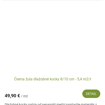
Čierna žula dlažobné kocky 8/10 cm - 5,4 m2/t
DETAIL
49,90 €
/ m2
Dlažobné kocky patria od nepamäti medzi najstaršie materiály z