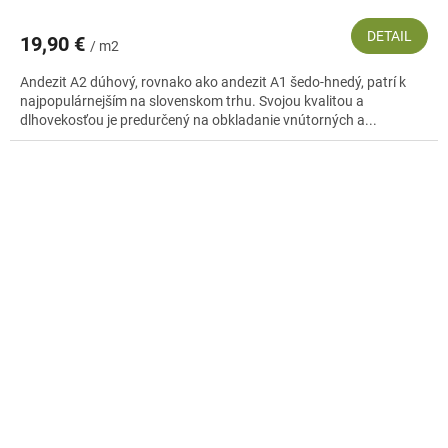
DETAIL
19,90 €
/ m2
Andezit A2 dúhový, rovnako ako andezit A1 šedo-hnedý, patrí k
najpopulárnejším na slovenskom trhu. Svojou kvalitou a
dlhovekosťou je predurčený na obkladanie vnútorných a...