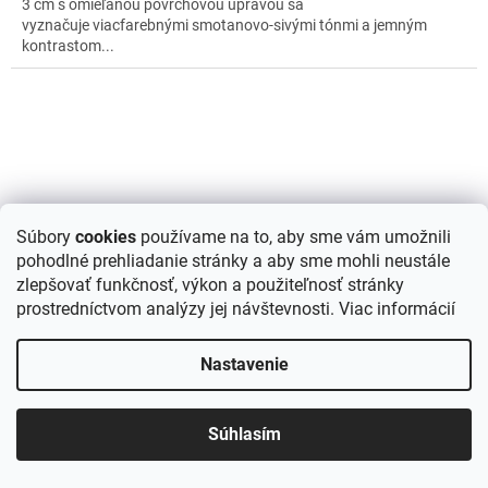
3 cm s omieľanou povrchovou úpravou sa
vyznačuje viacfarebnými smotanovo-sivými tónmi a jemným
kontrastom...
Súbory
cookies
používame na to, aby sme vám umožnili
pohodlné prehliadanie stránky a aby sme mohli neustále
zlepšovať funkčnosť, výkon a použiteľnosť stránky
prostredníctvom analýzy jej návštevnosti.
Viac informácií
Nastavenie
Súhlasím
Mramor Bianco Ibiza 80 cm x 40 cm x 2 cm - pieskovaný