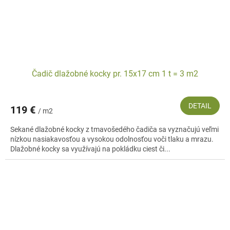
Čadič dlažobné kocky pr. 15x17 cm 1 t = 3 m2
DETAIL
119 €
/ m2
Sekané dlažobné kocky z tmavošedého čadiča sa vyznačujú veľmi
nízkou nasiakavosťou a vysokou odolnosťou voči tlaku a mrazu.
Dlažobné kocky sa využívajú na pokládku ciest či...