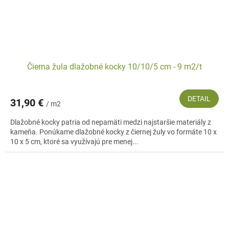
Čierna žula dlažobné kocky 10/10/5 cm - 9 m2/t
DETAIL
31,90 €
/ m2
Dlažobné kocky patria od nepamäti medzi najstaršie materiály z
kameňa. Ponúkame dlažobné kocky z čiernej žuly vo formáte 10 x
10 x 5 cm, ktoré sa využívajú pre menej...