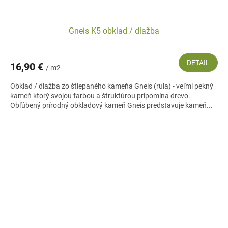
Gneis K5 obklad / dlažba
DETAIL
16,90 €
/ m2
Obklad / dlažba zo štiepaného kameňa Gneis (rula) - veľmi pekný
kameň ktorý svojou farbou a štruktúrou pripomína drevo.
Obľúbený prírodný obkladový kameň Gneis predstavuje kameň...