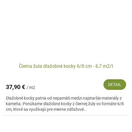
Čierna žula dlažobné kocky 6/8 cm - 6,7 m2/t
DETAIL
37,90 €
/ m2
Dlažobné kocky patria od nepamäti medzi najstaršie materiály z
kameňa. Ponúkame dlažobné kocky z čiernej žuly vo formáte 6/8
cm, ktoré sa využívajú pre mierne záťažové...