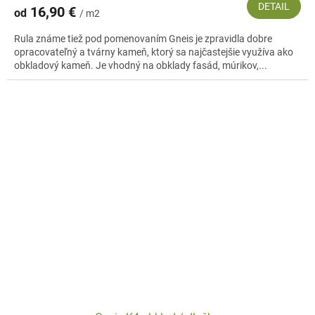
DETAIL
16,90 €
od
/ m2
Rula známe tiež pod pomenovaním Gneis je zpravidla dobre
opracovateľný a tvárny kameň, ktorý sa najčastejšie využíva ako
obkladový kameň. Je vhodný na obklady fasád, múrikov,...