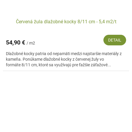
Červená žula dlažobné kocky 8/11 cm - 5,4 m2/t
DETAIL
54,90 €
/ m2
Dlažobné kocky patria od nepamäti medzi najstaršie materiály z
kameňa. Ponúkame dlažobné kocky z červenej žuly vo
formáte 8/11 cm, ktoré sa využívajú pre ťažšie záťažové...