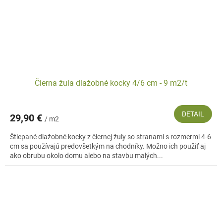
Čierna žula dlažobné kocky 4/6 cm - 9 m2/t
DETAIL
29,90 €
/ m2
Štiepané dlažobné kocky z čiernej žuly so stranami s rozmermi 4-6
cm sa používajú predovšetkým na chodníky. Možno ich použiť aj
ako obrubu okolo domu alebo na stavbu malých...