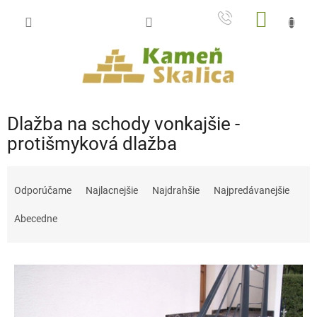
Prejsť
NÁKU
na
obsah
KOŠÍK
Dlažba na schody vonkajšie -
protišmyková dlažba
R
a
Odporúčame
Najlacnejšie
Najdrahšie
Najpredávanejšie
d
e
Abecedne
n
i
V
e
ý
p
p
r
i
o