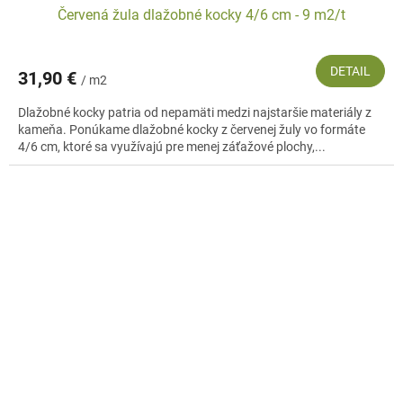
Červená žula dlažobné kocky 4/6 cm - 9 m2/t
DETAIL
31,90 €
/ m2
Dlažobné kocky patria od nepamäti medzi najstaršie materiály z
kameňa. Ponúkame dlažobné kocky z červenej žuly vo formáte
4/6 cm, ktoré sa využívajú pre menej záťažové plochy,...