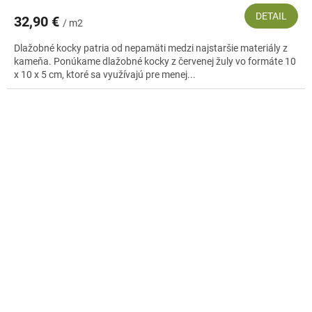
DETAIL
32,90 €
/ m2
Dlažobné kocky patria od nepamäti medzi najstaršie materiály z
kameňa. Ponúkame dlažobné kocky z červenej žuly vo formáte 10
x 10 x 5 cm, ktoré sa využívajú pre menej...