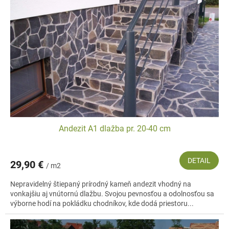
s
d
p
u
r
k
o
t
d
o
u
v
k
t
o
v
Andezit A1 dlažba pr. 20-40 cm
DETAIL
29,90 €
/ m2
Nepravidelný štiepaný prírodný kameň andezit vhodný na
vonkajšiu aj vnútornú dlažbu. Svojou pevnosťou a odolnosťou sa
výborne hodí na pokládku chodníkov, kde dodá priestoru...