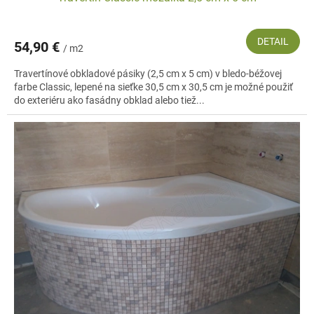
domácnosti alebo aj ako obklad bazénov, plôch za krbom a podobne. Na
predajni vám radi osobne poradíme, ktorú mozaiku je najideálnejšie vo
vašom prípade použiť.
DETAIL
54,90 €
/ m2
Travertínové obkladové pásiky (2,5 cm x 5 cm) v bledo-béžovej
farbe Classic, lepené na sieťke 30,5 cm x 30,5 cm je možné použiť
do exteriéru ako fasádny obklad alebo tiež...