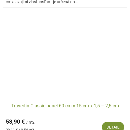
cm a svojimi vlastnosťami je určená do...
Travertín Classic panel 60 cm x 15 cm x 1,5 – 2,5 cm
53,90 €
/ m2
DETAIL
Jednotková
29,11 € / 0.54 m2