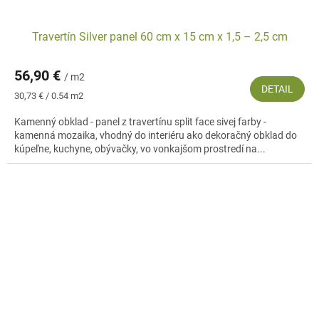
Travertín Silver panel 60 cm x 15 cm x 1,5 – 2,5 cm
56,90 €
/ m2
DETAIL
Jednotková
30,73 € / 0.54 m2
cena:
Kamenný obklad - panel z travertínu split face sivej farby -
kamenná mozaika, vhodný do interiéru ako dekoračný obklad do
kúpeľne, kuchyne, obývačky, vo vonkajšom prostredí na...