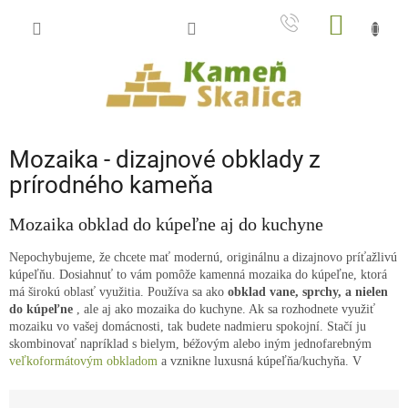
Prejsť
NÁKU
na
obsah
KOŠÍK
Mozaika - dizajnové obklady z
prírodného kameňa
Mozaika obklad do kúpeľne aj do kuchyne
Nepochybujeme, že chcete mať modernú, originálnu a dizajnovo príťažlivú
kúpeľňu. Dosiahnuť to vám pomôže kamenná mozaika do kúpeľne, ktorá
má širokú oblasť využitia. Používa sa ako
obklad vane, sprchy, a nielen
do kúpeľne
, ale aj ako mozaika do kuchyne. Ak sa rozhodnete využiť
mozaiku vo vašej domácnosti, tak budete nadmieru spokojní. Stačí ju
skombinovať napríklad s bielym, béžovým alebo iným jednofarebným
veľkoformátovým obkladom
a vznikne luxusná kúpeľňa/kuchyňa. V
jednoduchosti a prirodzenosti sa skrýva skutočná krása.
R