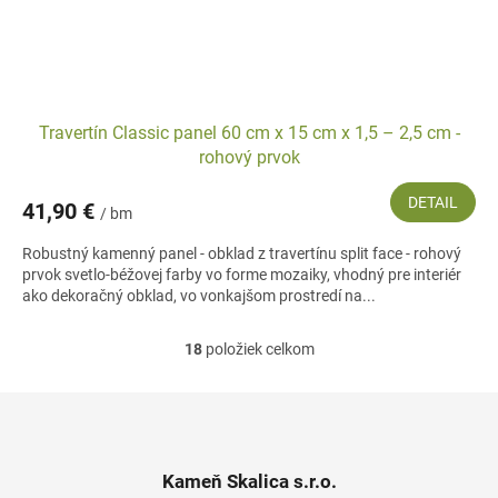
Travertín Classic panel 60 cm x 15 cm x 1,5 – 2,5 cm -
rohový prvok
DETAIL
41,90 €
/ bm
Robustný kamenný panel - obklad z travertínu split face - rohový
prvok svetlo-béžovej farby vo forme mozaiky, vhodný pre interiér
ako dekoračný obklad, vo vonkajšom prostredí na...
18
položiek celkom
O
v
l
Z
á
á
d
p
a
ä
Kameň Skalica s.r.o.
c