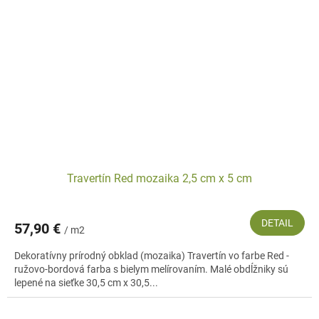
Travertín Red mozaika 2,5 cm x 5 cm
DETAIL
57,90 €
/ m2
Dekoratívny prírodný obklad (mozaika) Travertín vo farbe Red -
ružovo-bordová farba s bielym melírovaním. Malé obdĺžniky sú
lepené na sieťke 30,5 cm x 30,5...