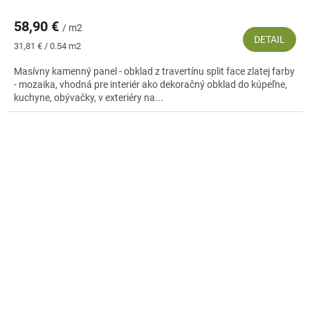
58,90 €
/ m2
DETAIL
Jednotková
31,81 € / 0.54 m2
cena:
Masívny kamenný panel - obklad z travertínu split face zlatej farby
- mozaika, vhodná pre interiér ako dekoračný obklad do kúpeľne,
kuchyne, obývačky, v exteriéry na...