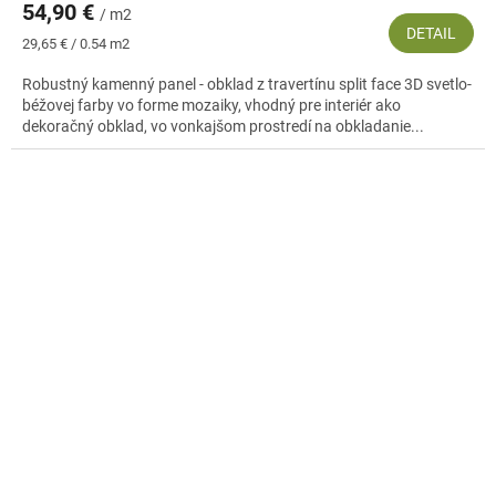
54,90 €
/ m2
DETAIL
Jednotková
29,65 € / 0.54 m2
cena:
Robustný kamenný panel - obklad z travertínu split face 3D svetlo-
béžovej farby vo forme mozaiky, vhodný pre interiér ako
dekoračný obklad, vo vonkajšom prostredí na obkladanie...