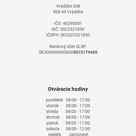
t
i
Vrádište 268
i
e
908 49 Vrádište
e
p
r
IČO: 46290001
v
DIČ: 2023321850
k
IČDPH: SK2023321850
y
v
Bankový účet SLSP:
ý
SK300900000000
5015179405
p
i
s
u
Otváracie hodiny
pondelok
08:00 - 17:00
utorok
08:00 - 17:00
streda
08:00 - 17:00
štvrtok
08:00 - 17:00
piatok
08:00 - 17:00
sobota
08:00 - 12:00
nedeľa
zatvorené