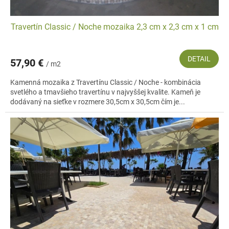
Travertín Classic / Noche mozaika 2,3 cm x 2,3 cm x 1 cm
DETAIL
57,90 €
/ m2
Kamenná mozaika z Travertínu Classic / Noche - kombinácia
svetlého a tmavšieho travertínu v najvyššej kvalite. Kameň je
dodávaný na sieťke v rozmere 30,5cm x 30,5cm čím je...