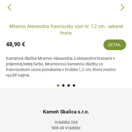
Mramor Alexandria francúzsky vzor hr. 1,2 cm - sekané
hrany
48,90 €
DETAIL
Kamenná dlažba Mramor Alexandria s otesanými hranami v
príjemnej bielej farbe. Mramorovú kamennú dlažbu vo
francúzskom vzore ponúkame v hrúbke 1,2 cm, ktorú možno
využiť najmä...
Z
á
p
ä
Kameň Skalica s.r.o.
t
Vrádište 268
i
908 49 Vrádište
e