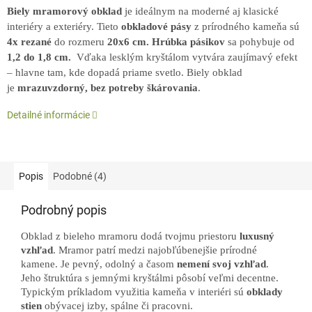
Biely mramorový obklad
je ideálnym na moderné aj klasické
interiéry a exteriéry. Tieto
obkladové pásy
z prírodného kameňa sú
4x rezané
do rozmeru
20x6 cm. Hrúbka pásikov
sa pohybuje od
1,2 do 1,8 cm.
Vďaka lesklým kryštálom vytvára zaujímavý efekt
– hlavne tam, kde dopadá priame svetlo. Biely obklad
je
mrazuvzdorný, bez potreby škárovania
.
Detailné informácie
Popis
Podobné (4)
Podrobný popis
Obklad z bieleho mramoru dodá tvojmu priestoru
luxusný
vzhľad
. Mramor patrí medzi najobľúbenejšie prírodné
kamene. Je pevný, odolný a časom
nemení svoj vzhľad
.
Jeho štruktúra s jemnými kryštálmi pôsobí veľmi decentne.
Typickým príkladom využitia kameňa v interiéri sú
obklady
stien
obývacej izby, spálne či pracovni.