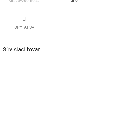
Mrazuvzdornosť:
áno
OPÝTAŤ SA
Súvisiaci tovar