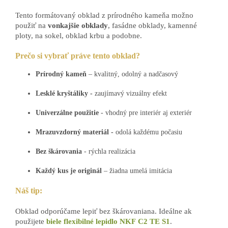
Tento formátovaný obklad z prírodného kameňa možno
použiť na
vonkajšie obklady
, fasádne obklady, kamenné
ploty, na sokel, obklad krbu a podobne.
Prečo si vybrať práve tento obklad?
Prírodný kameň
– kvalitný, odolný a nadčasový
Lesklé kryštáliky -
zaujímavý vizuálny efekt
Univerzálne použitie
- vhodný pre interiér aj exteriér
Mrazuvzdorný materiál -
odolá každému počasiu
Bez škárovania
- rýchla realizácia
Každý kus je originál
– žiadna umelá imitácia
Náš tip:
Obklad odporúčame lepiť bez škárovaniana. Ideálne ak
použijete
biele flexibilné lepidlo NKF C2 TE S1
.