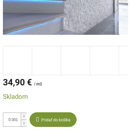
34,90 €
/ m2
Jednotková
Skladom
cena:
Pridať do košíka