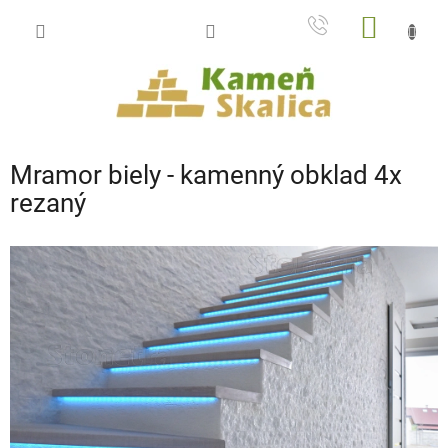
Prejsť
NÁKU
na
obsah
KOŠÍK
Mramor biely - kamenný obklad 4x
rezaný