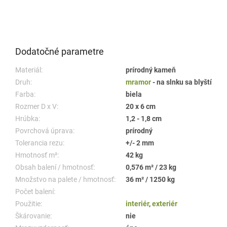
Dodatočné parametre
Materiál:
prírodný kameň
Druh:
mramor
- na slnku sa blyští
Farba:
biela
Rozmer D x V:
20 x 6 cm
Hrúbka:
1,2 - 1,8 cm
Povrchová úprava:
prírodný
Tolerancia rezu:
+/- 2 mm
Hmotnosť m²:
42 kg
Obsah balení / hmotnosť:
0,576 m² / 23 kg
Množstvo na palete / hmotnosť:
36 m² / 1250 kg
Počet balení:
Použitie:
interiér
,
exteriér
Škárovanie:
nie