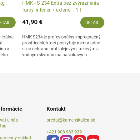
 kg
HMK - S 234 Extra bez zvýraznenia
farby, interiér + exteriér - 1 l
41,90 €
ETAIL
DETAIL
inerálna
HMK S234 je profesionálny impregnačný
mä
prostriedok, ktorý poskytuje mimoriadne
ínu a
silnú ochranu proti olejovým, tukovým a
ného
vodným škvrnám na nasiakavých
povrchoch z prírodného a...
nformácie
Kontakt
vať u nás
predaj@kamenskalica.sk
atba
+421 908 983 929
 kamenný obklad