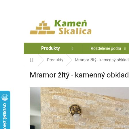
Prejsť
na
obsah
Produkty
Rozdelenie podľa
Domov
Produkty
Mramor žltý - kamenný obklad
Mramor žltý - kamenný obklad