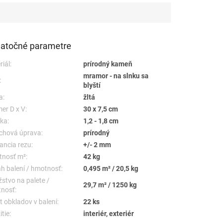
atočné parametre
riál:
prírodný kameň
mramor - na slnku sa
:
blyští
a:
žltá
er D x V:
30 x 7,5 cm
ka:
1,2 - 1,8 cm
chová úprava:
prírodný
ancia rezu:
+/- 2 mm
nosť m²:
42 kg
h balení / hmotnosť:
0,495 m² / 20,5 kg
stvo na palete /
29,7 m² / 1250 kg
nosť:
t obkladov v balení:
22 ks
tie:
interiér, exteriér