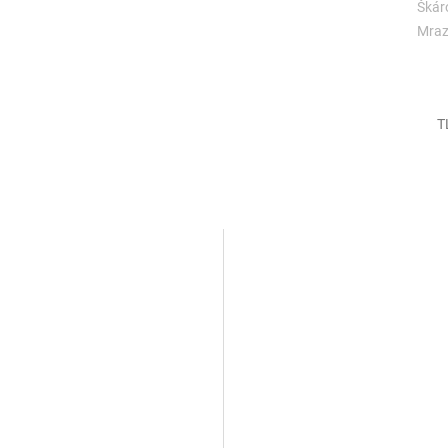
Škár
Mraz
T