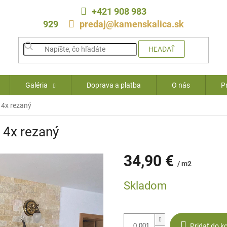
+421 908 983
929
predaj@kamenskalica.sk
HĽADAŤ
Galéria
Doprava a platba
O nás
P
 4x rezaný
 4x rezaný
34,90 €
/ m2
Jednotková
Skladom
cena:
Pridať do k