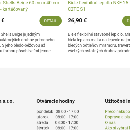
 Shells Beige 60 cm x 40 cm
Biele flexibilné lepidlo NKF 25
 - kartáčovaný
C2TE S1
 €
26,90 €
DETAIL
D
Shells Beige je jedným
Biele flexibilné stavebné lepidlo. M
pulárnejších druhov prírodného
biela lepiaca malta na lepenie naj
 S jeho bledo-béžovou až
bledých odtieňov mramoru, travert
ou farbou pôsobí veľmi jemne
všetkých ostatných druhov prírod
ne do každého...
kameňa, keramických...
 s.r.o.
Otváracie hodiny
Užitočné i
pondelok
08:00 - 17:00
Prečo nakupo
utorok
08:00 - 17:00
Doprava a pl
streda
08:00 - 17:00
O nás
štvrtok
08:00 - 17:00
Ako si vybrať