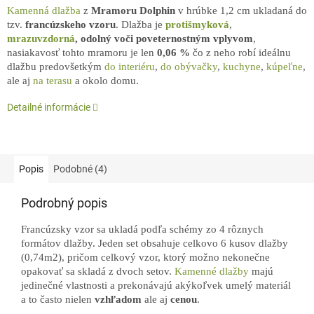
Kamenná dlažba
z
Mramoru Dolphin
v hrúbke 1,2 cm ukladaná do
tzv.
francúzskeho vzoru
. Dlažba je
protišmyková
,
mrazuvzdorná
,
odolný voči poveternostným vplyvom
,
nasiakavosť tohto mramoru je len
0,06 %
čo z neho robí ideálnu
dlažbu predovšetkým
do interiéru
,
do obývačky
,
kuchyne
,
kúpeľne
,
ale aj
na terasu
a okolo domu.
Detailné informácie
Popis
Podobné (4)
Podrobný popis
Francúzsky vzor sa ukladá podľa schémy zo 4 rôznych
formátov dlažby. Jeden set obsahuje celkovo 6 kusov dlažby
(0,74m2), pričom celkový vzor, ktorý možno nekonečne
opakovať sa skladá z dvoch setov.
Kamenné dlažby
majú
jedinečné vlastnosti a prekonávajú akýkoľvek umelý materiál
a to často nielen
vzhľadom
ale aj
cenou
.