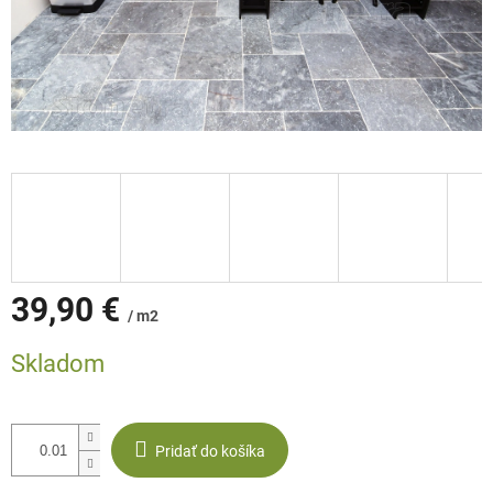
39,90 €
/ m2
Jednotková
Skladom
cena:
Pridať do košíka