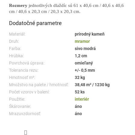
Rozmery
jednotlivých dlaždíc sú 61 x 40,6 cm / 40,6 x 40,6
cm / 40,6 x 20,3 cm / 20,3 x 20,3 cm.
Dodatočné parametre
Materiál:
prírodný kameň
Druh:
mramor
Farba:
sivo modrá
Hrúbka:
1,2 cm
Povrchová úprava:
omieľaný
Tolerancia rezu:
+/- 0,5 mm
Hmotnosť m²:
32 kg
Množstvo na palete / hmotnosť:
38,48 m² / 1230 kg
Počet vzorov v balení:
52 ks
Použitie:
interiér
Škárovanie:
áno
Mrazuvzdornosť:
áno