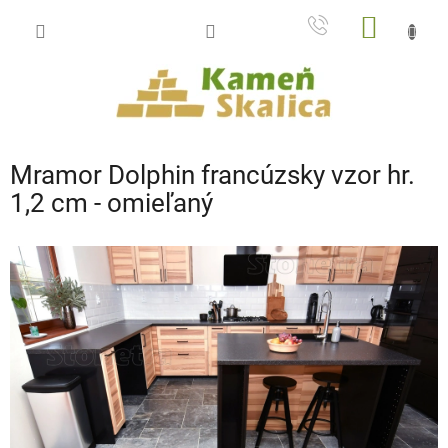
Prejsť
NÁKU
na
obsah
KOŠÍK
Mramor Dolphin francúzsky vzor hr.
1,2 cm - omieľaný