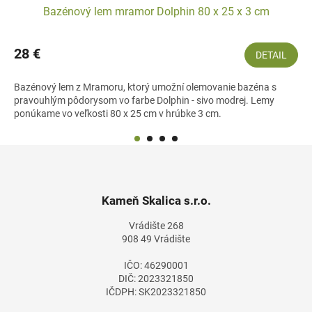
Bazénový lem mramor Dolphin 80 x 25 x 3 cm
28 €
DETAIL
Bazénový lem z Mramoru, ktorý umožní olemovanie bazéna s
pravouhlým pôdorysom vo farbe Dolphin - sivo modrej. Lemy
ponúkame vo veľkosti 80 x 25 cm v hrúbke 3 cm.
Z
á
p
ä
Kameň Skalica s.r.o.
t
Vrádište 268
i
908 49 Vrádište
e
IČO: 46290001
DIČ: 2023321850
IČDPH: SK2023321850