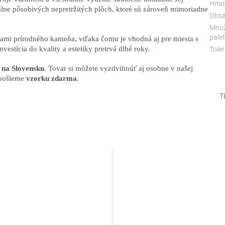
Hmot
lne pôsobivých nepretržitých plôch, ktoré sú zároveň mimoriadne
Obsa
Množ
palet
dami prírodného kameňa, vďaka čomu je vhodná aj pre miesta s
estícia do kvality a estetiky pretrvá dlhé roky.
Toler
na Slovensku
. Tovar si môžete vyzdvihnúť aj osobne v našej
 pošleme
vzorku zdarma
.
T