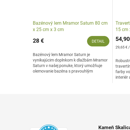
Bazénový lem Mramor Saturn 80 cm
Travert
x 25 cm x 3 cm
15 cm 
54,90
28 €
DETAIL
Jednotk
29,65 € 
cena:
Bazénový lem Mramor Saturn je
vynikajúcim doplnkom k dlažbám Mramor
Robustn
Saturn v našej ponuke, ktorý umožňuje
travertí
olemovanie bazéna s pravouhlým
farby v
pôdorysom. Každý detail lemu je...
interiér
vonkajš
Z
á
p
ä
t
Kameň Skalica
i