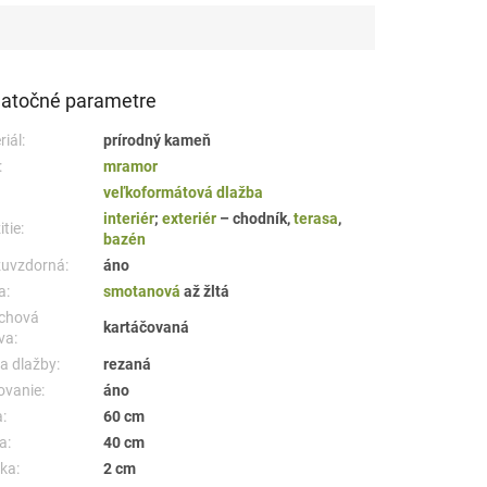
atočné parametre
iál:
prírodný kameň
:
mramor
veľkoformátová dlažba
interiér
;
exteriér
– chodník,
terasa
,
tie:
bazén
uvzdorná:
áno
a:
smotanová
až žltá
chová
kartáčovaná
va:
a dlažby:
rezaná
ovanie:
áno
:
60 cm
a:
40 cm
ka:
2 cm