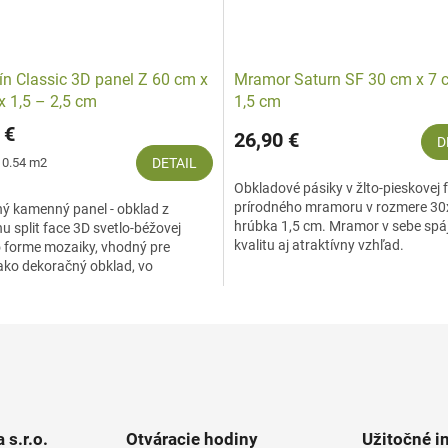
ín Classic 3D panel Z 60 cm x
Mramor Saturn SF 30 cm x 7 
x 1,5 – 2,5 cm
1,5 cm
 €
26,90 €
D
ová
/ 0.54 m2
DETAIL
Obkladové pásiky v žlto-pieskovej 
prírodného mramoru v rozmere 30
ý kamenný panel - obklad z
hrúbka 1,5 cm. Mramor v sebe spá
nu split face 3D svetlo-béžovej
kvalitu aj atraktívny vzhľad.
o forme mozaiky, vhodný pre
 ako dekoračný obklad, vo
om prostredí na obkladanie...
 s.r.o.
Otváracie hodiny
Užitočné i