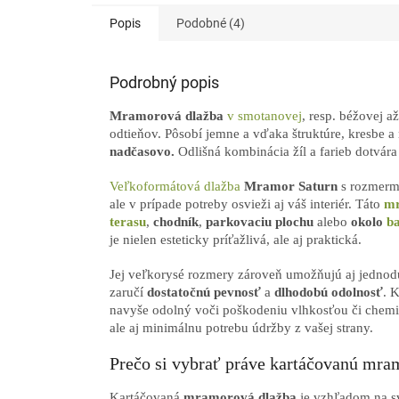
Popis
Podobné (4)
Podrobný popis
M
ramorová dlažba
v smotanovej
, resp. béžovej a
odtieňov. Pôsobí jemne a vďaka štruktúre, kresb
nadčasovo.
Odlišná kombinácia žíl a farieb dotvára
Veľkoformátová dlažba
Mramor Saturn
s rozmer
ale v prípade potreby osvieži aj váš interiér. Táto
mr
terasu
,
chodník
,
parkovaciu plochu
alebo
okolo
b
je nielen esteticky príťažlivá, ale aj praktická.
Jej veľkorysé rozmery zároveň umožňujú aj jedno
zaručí
dostatočnú pevnosť
a
dlhodobú odolnosť
. 
navyše
odolný voči poškodeniu vlhkosťou či chemi
ale aj minimálnu potrebu údržby z vašej strany.
Prečo si vybrať práve kartáčovanú mr
Kartáčovaná
mramorová dlažba
je vzhľadom na svo