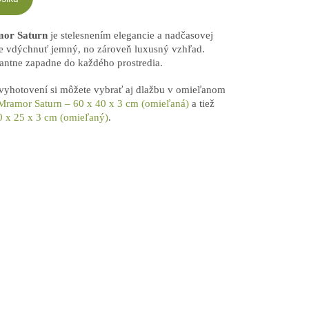
or Saturn
je stelesnením elegancie a nadčasovej
e vdýchnuť jemný, no zároveň luxusný vzhľad.
antne zapadne do každého prostredia.
yhotovení si môžete vybrať aj dlažbu v omieľanom
ramor Saturn – 60 x 40 x 3 cm (omieľaná)
a tiež
 x 25 x 3 cm (omieľaný)
.