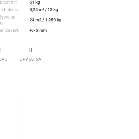
nosť m²:
51 kg
h balenia:
0,24 m² / 13 kg
stvo na
24 m2 / 1 250 kg
e:
ancia rezu:
+/- 2 mm
LAČ
OPÝTAŤ SA