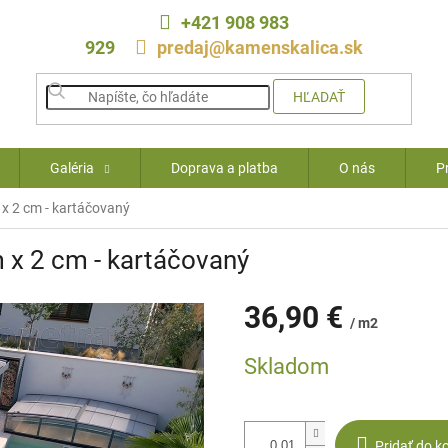
+421 908 983
929
predaj@kamenskalica.sk
HĽADAŤ
Galéria
Doprava a platba
O nás
P
x 2 cm - kartáčovaný
 x 2 cm - kartáčovaný
36,90 €
/ m2
Jednotková
Skladom
cena:
Pridať do k