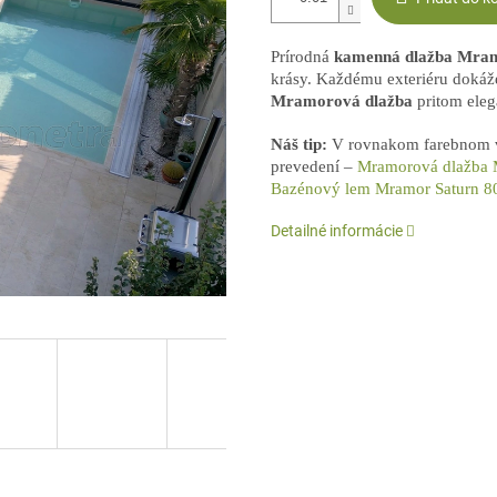
Prírodná
kamenná dlažba
Mram
krásy. Každému exteriéru dokáž
Mramorová
dlažba
pritom eleg
Náš tip:
V rovnakom farebnom v
prevedení –
Mramorová dlažba M
Bazénový lem Mramor Saturn 80
Detailné informácie