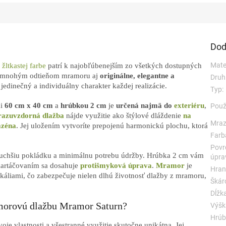
Dod
Mater
ž
žltkastej farbe
patrí k najobľúbenejším zo všetkých dostupných
e a mnohým odtieňom mramoru aj
originálne, elegantne a
Druh
 jedinečný a individuálny charakter každej realizácie.
Typ:
mi
60 cm x 40 cm
a
hrúbkou 2 cm
je
určená najmä do
exteriéru
,
Použi
azuvzdorná dlažba
nájde využitie ako štýlové dláždenie
na
Mraz
azéna
. Jej uložením vytvoríte prepojenú harmonickú plochu, ktorá
Farb
Povr
duchšiu pokládku a minimálnu potrebu údržby. Hrúbka 2 cm vám
úpra
Kartáčovaním sa dosahuje
protišmyková úprava
.
Mramor
je
Hran
káliami
, čo zabezpečuje nielen dlhú životnosť dlažby z mramoru,
Škár
Dĺžka
amorovú dlažbu Mramor Saturn?
Výšk
Hrúb
je vlastnosti a všestranné využitie skutočne unikátna. Jej