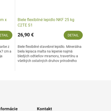
cm x
Biele flexibilné lepidlo NKF 25 kg
C2TE S1
26,90 €
ETAIL
DETAIL
farbe z
Biele flexibilné stavebné lepidlo. Minerálna
x7 cm a
biela lepiaca malta na lepenie najmä
ja
bledých odtieňov mramoru, travertínu a
všetkých ostatných druhov prírodného
kameňa, keramických...
nformácie
Kontakt