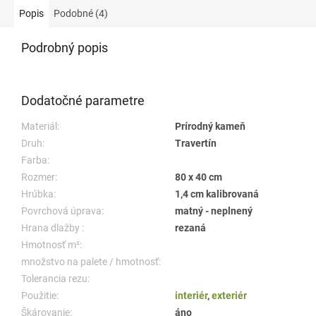
Popis
Podobné (4)
Podrobný popis
Dodatočné parametre
Materiál:
Prírodný kameň
Druh:
Travertín
Farba:
Rozmer:
80 x 40 cm
Hrúbka:
1,4 cm kalibrovaná
Povrchová úprava:
matný - neplnený
Hrana dlažby :
rezaná
Hmotnosť m²:
množstvo na palete / hmotnosť:
Tolerancia rezu:
Použitie:
interiér
,
exteriér
Škárovanie:
áno