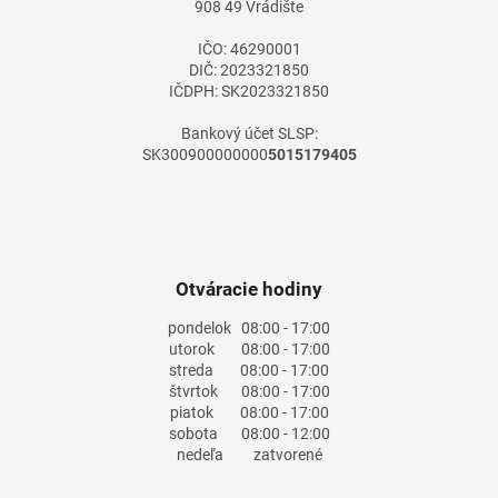
908 49 Vrádište
e
IČO: 46290001
DIČ: 2023321850
IČDPH: SK2023321850
Bankový účet SLSP:
SK300900000000
5015179405
Otváracie hodiny
pondelok
08:00 - 17:00
utorok
08:00 - 17:00
streda
08:00 - 17:00
štvrtok
08:00 - 17:00
piatok
08:00 - 17:00
sobota
08:00 - 12:00
nedeľa
zatvorené