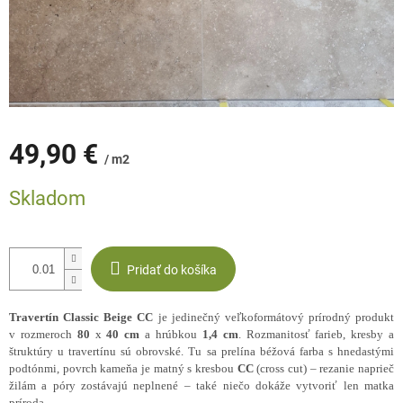
49,90 €
/ m2
Jednotková
Skladom
cena:
Pridať do košíka
Travertín Classic Beige CC
je jedinečný veľkoformátový prírodný produkt
v rozmeroch
80
x
40
cm
a hrúbkou
1,4
cm
. Rozmanitosť farieb, kresby a
štruktúry u travertínu sú obrovské. Tu sa prelína béžová farba s hnedastými
podtónmi, povrch kameňa je matný s kresbou
CC
(cross cut) – rezanie naprieč
žilám a póry zostávajú neplnené – také niečo dokáže vytvoriť len matka
príroda.