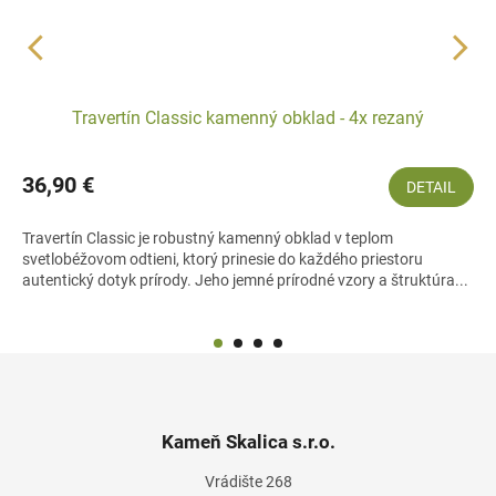
Travertín Classic kamenný obklad - 4x rezaný
36,90 €
DETAIL
Travertín Classic je robustný kamenný obklad v teplom
svetlobéžovom odtieni, ktorý prinesie do každého priestoru
autentický dotyk prírody. Jeho jemné prírodné vzory a štruktúra...
Z
á
p
ä
Kameň Skalica s.r.o.
t
Vrádište 268
i