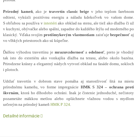
Prírodný kameň
, ako je
travertín
classic
beige
v jeho teplom farebnom
odtieni, vykúzli pozitívnu energiu a náladu kdekoľvek vo vašom dome.
S obľubou sa používa v
interiéri
ako obklad na stenu, ale tiež ako dlažba či už
v kuchyni, obývačke alebo spálni, zapadne do každého štýlu od moderného po
klasický. Vďaka svojím
protišmykovým
vlastnostiam
zaisťuje
bezpečnosť
aj
vo vlhkých priestoroch ako sú kúpeľne.
Ďalšou výhodou travertínu je
mrazuvzdornosť
a
odolnosť
, preto je vhodný
tak isto do exteriéru ako vonkajšia dlažba na terasu, alebo okolo bazéna.
Prirodzene krásny a elegantný nádych vytvorí obklad na fasáde domu, sokloch
i plotoch.
Udržať travertín v dobrom stave pomáha aj starostlivosť šitá na mieru
prírodnému kameňu, vo forme impregnácie
HMK S 324 – ochrana proti
škvrnám
, ktorá ho dlhodobo ochráni. Inak je čistenie jednoduché, nečistoty
pozametáte mäkkou metlou alebo opláchnete vlažnou vodou s mydlom
určeným na prírodný kameň
HMK P 324
.
Detailné informácie