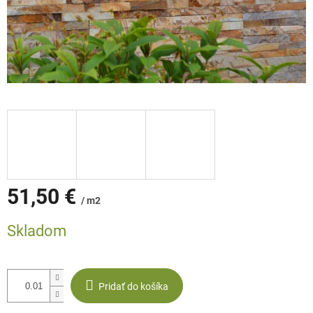
51,50 €
/ m2
Jednotková
Skladom
cena:
Pridať do košíka