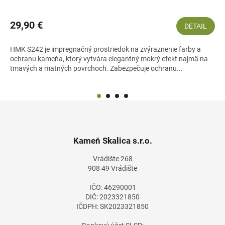
29,90 €
DETAIL
HMK S242 je impregnačný prostriedok na zvýraznenie farby a
ochranu kameňa, ktorý vytvára elegantný mokrý efekt najmä na
tmavých a matných povrchoch. Zabezpečuje ochranu...
Z
á
p
ä
Kameň Skalica s.r.o.
t
Vrádište 268
i
908 49 Vrádište
e
IČO: 46290001
DIČ: 2023321850
IČDPH: SK2023321850