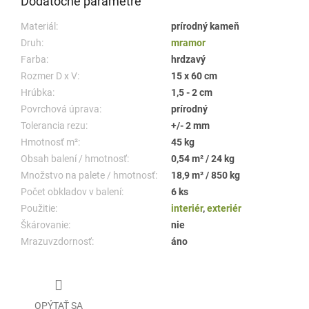
Dodatočné parametre
Materiál:
prírodný kameň
Druh:
mramor
Farba:
hrdzavý
Rozmer D x V:
15 x 60 cm
Hrúbka:
1,5 - 2 cm
Povrchová úprava:
prírodný
Tolerancia rezu:
+/- 2 mm
Hmotnosť m²:
45 kg
Obsah balení / hmotnosť:
0,54 m² / 24 kg
Množstvo na palete / hmotnosť:
18,9 m² / 850 kg
Počet obkladov v balení:
6 ks
Použitie:
interiér
,
exteriér
Škárovanie:
nie
Mrazuvzdornosť:
áno
OPÝTAŤ SA