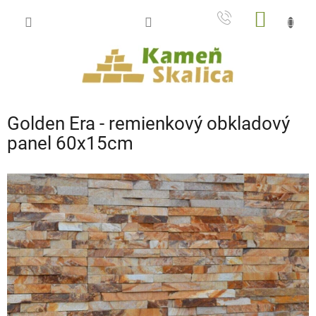
Prejsť
NÁKU
na
obsah
KOŠÍK
Golden Era - remienkový obkladový
panel 60x15cm