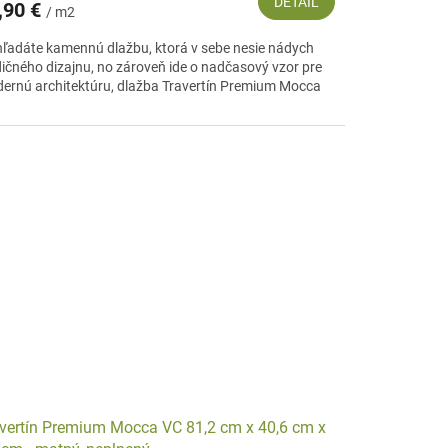
DETAIL
,90 €
/ m2
hľadáte kamennú dlažbu, ktorá v sebe nesie nádych
dičného dizajnu, no zároveň ide o nadčasový vzor pre
ernú architektúru, dlažba Travertín Premium Mocca
vertín Premium Mocca VC 81,2 cm x 40,6 cm x