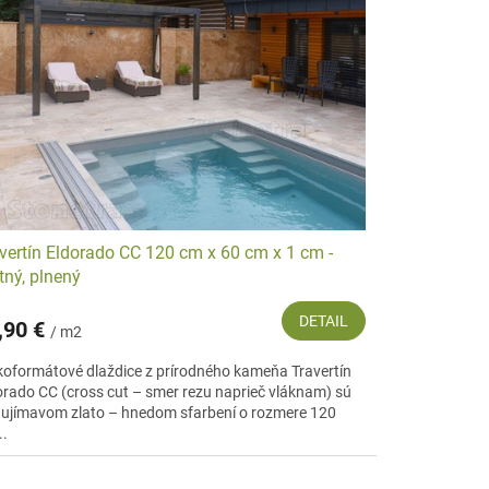
vertín Eldorado CC 120 cm x 60 cm x 1 cm -
ný, plnený
DETAIL
,90 €
/ m2
koformátové dlaždice z prírodného kameňa Travertín
orado CC (cross cut – smer rezu naprieč vláknam) sú
aujímavom zlato – hnedom sfarbení o rozmere 120
..