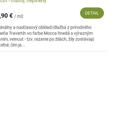
 cm - matný, neplnený
DETAIL
,90 €
/ m2
ginálny a nadčasový obklad/dlažba z prírodného
eňa Travertín vo farbe Mocca hnedá s výrazným
ním, veincut - tzv. rezanie po žilách, žily zostávajú
teľné, čím je...