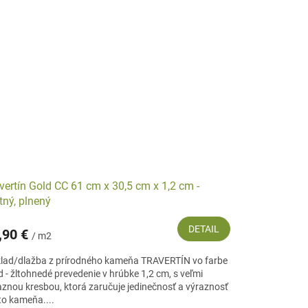
vertín Gold CC 61 cm x 30,5 cm x 1,2 cm -
ný, plnený
DETAIL
,90 €
/ m2
lad/dlažba z prírodného kameňa TRAVERTÍN vo farbe
d - žltohnedé prevedenie v hrúbke 1,2 cm, s veľmi
aznou kresbou, ktorá zaručuje jedinečnosť a výraznosť
to kameňa....