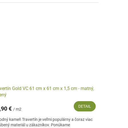
vertín Gold VC 61 cm x 61 cm x 1,5 cm - matný,
ený
DETAIL
,90 €
/ m2
rodný kameň Travertín je veľmi populárny a čoraz viac
úbený materiál u zákazníkov. Ponúkame