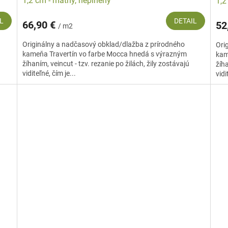
1,2 cm - matný, neplnený
1,2
L
DETAIL
66,90 €
52
/ m2
Originálny a nadčasový obklad/dlažba z prírodného
Ori
kameňa Travertín vo farbe Mocca hnedá s výrazným
kam
žíhaním, veincut - tzv. rezanie po žilách, žily zostávajú
žíha
viditeľné, čím je...
vidi