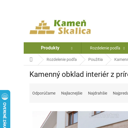
Prejsť
na
obsah
Produkty
Rozdelenie podľa
Domov
Rozdelenie podľa
Použitia
Kamenný
Kamenný obklad interiér z prí
R
a
Odporúčame
Najlacnejšie
Najdrahšie
Najpred
d
e
V
n
ý
i
p
e