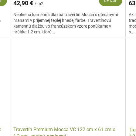
L
DETAIL
42,90 €
63
/ m2
Neplnená kamenná dlažba travertín Mocca s otesanými
Ak 
m
hranami v príjemnej teplej hnedej farbe. Travertínovú
tra
kamennú dlažbu vo francúzskom vzore ponúkame v
mod
hrúbke 1,2 cm, ktorú...
s...
x
Travertín Premium Mocca VC 122 cm x 61 cm x
Tra