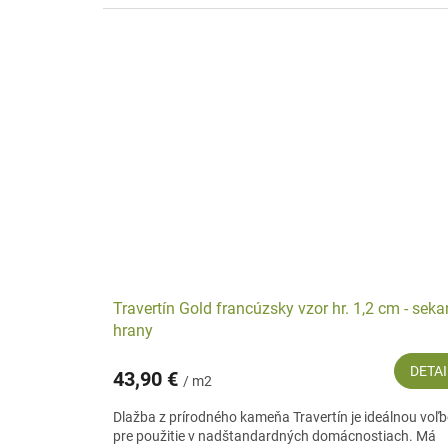
Travertín Gold francúzsky vzor hr. 1,2 cm - sek
hrany
DETAI
43,90 €
/ m2
Dlažba z prírodného kameňa Travertín je ideálnou voľ
pre použitie v nadštandardných domácnostiach. Má