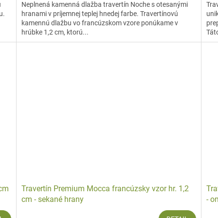
u
Neplnená kamenná dlažba travertín Noche s otesanými
Tra
u.
hranami v príjemnej teplej hnedej farbe. Travertínovú
uni
kamennú dlažbu vo francúzskom vzore ponúkame v
pre
hrúbke 1,2 cm, ktorú...
Tát
 cm
Travertín Premium Mocca francúzsky vzor hr. 1,2
Tra
cm - sekané hrany
- o