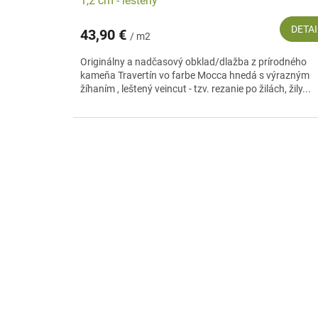
1,2 cm - leštený
DETAI
43,90 €
/ m2
Originálny a nadčasový obklad/dlažba z prírodného
kameňa Travertín vo farbe Mocca hnedá s výrazným
žíhaním , leštený veincut - tzv. rezanie po žilách, žily...