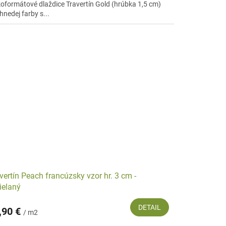
koformátové dlaždice Travertín Gold (hrúbka 1,5 cm)
hnedej farby s...
vertín Peach francúzsky vzor hr. 3 cm -
ielaný
DETAIL
,90 €
/ m2