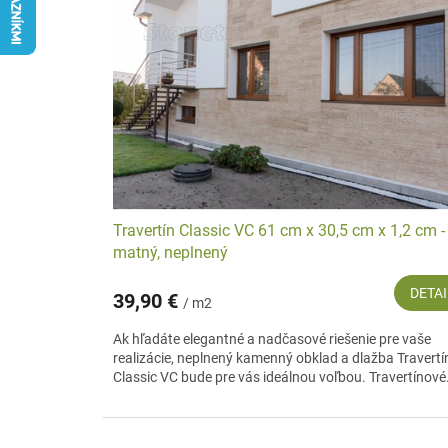
i
p
s
r
p
o
r
d
o
u
d
k
u
t
k
o
t
v
o
v
Travertín Classic VC 61 cm x 30,5 cm x 1,2 cm -
matný, neplnený
DETAI
39,90 €
/ m2
Ak hľadáte elegantné a nadčasové riešenie pre vaše
realizácie, neplnený kamenný obklad a dlažba Travertí
Classic VC bude pre vás ideálnou voľbou. Travertínové.