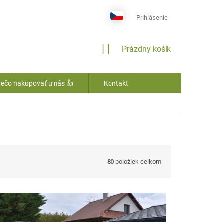
Prihlásenie
NÁKUPNÝ
Prázdny košík
KOŠÍK
rečo nakupovať u nás 👍
Kontakt
80
položiek celkom