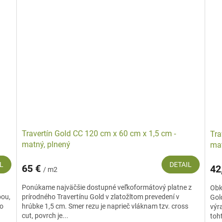
Travertín Gold CC 120 cm x 60 cm x 1,5 cm -
Tra
matný, plnený
mat
L
DETAIL
65 €
42
/ m2
Ponúkame najväčšie dostupné veľkoformátový platne z
Obk
bou,
prírodného Travertínu Gold v zlatožltom prevedení v
Gol
to
hrúbke 1,5 cm. Smer rezu je naprieč vláknam tzv. cross
výr
cut, povrch je...
toh