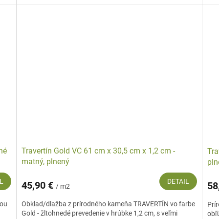
ané
Travertín Gold VC 61 cm x 30,5 cm x 1,2 cm -
Tra
matný, plnený
pln
L
DETAIL
45,90 €
58
/ m2
bou
Obklad/dlažba z prírodného kameňa TRAVERTÍN vo farbe
Prí
Gold - žltohnedé prevedenie v hrúbke 1,2 cm, s veľmi
obľ