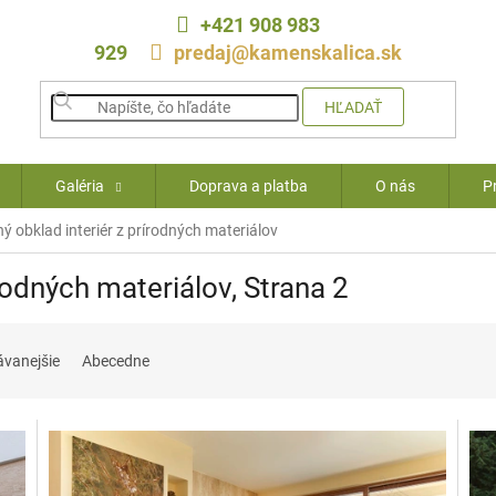
+421 908 983
929
predaj@kamenskalica.sk
HĽADAŤ
Galéria
Doprava a platba
O nás
P
 obklad interiér z prírodných materiálov
rodných materiálov
, Strana 2
ávanejšie
Abecedne