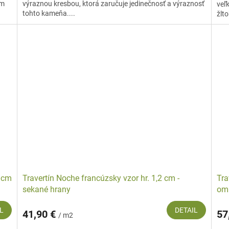
om
výraznou kresbou, ktorá zaručuje jedinečnosť a výraznosť
veľ
tohto kameňa....
žlto
2 cm
Travertín Noche francúzsky vzor hr. 1,2 cm -
Tra
sekané hrany
om
L
DETAIL
41,90 €
57
/ m2