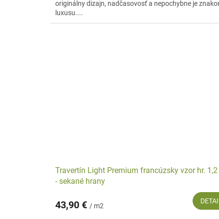
originálny dizajn, nadčasovosť a nepochybne je znak
luxusu....
Travertín Light Premium francúzsky vzor hr. 1,
- sekané hrany
DETAI
43,90 €
/ m2