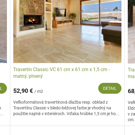
Travertín Classic VC 61 cm x 61 cm x 1,5 cm -
Tra
matný, plnený
mat
L
DETAIL
52,90 €
68
/ m2
Veľkoformátová travertínová dlažba resp. obklad z
Veľ
n
Travertínu Classic v bledo-béžovej farbe je vhodný na
Eld
..
použitie najmä v interiéroch. Vďaka hrúbke 1,5 cm je ho...
v z
cm.