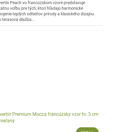
vertín Peach vo francúzskom vzore predstavuje
kátnu voľbu pre tých, ktorí hľadajú harmonické
pojenie teplých odtieňov prírody a klasického dizajnu.
o terasová dlažba...
vertín Premium Mocca francúzsky vzor hr. 3 cm
mieľaný