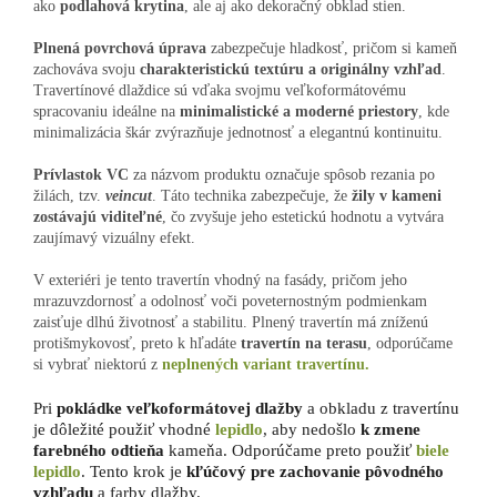
ako
podlahová krytina
, ale aj ako dekoračný obklad stien.
Plnená povrchová úprava
zabezpečuje hladkosť, pričom si kameň
zachováva svoju
charakteristickú textúru a originálny vzhľad
.
Travertínové dlaždice sú vďaka svojmu veľkoformátovému
spracovaniu ideálne na
minimalistické a moderné priestory
, kde
minimalizácia škár zvýrazňuje jednotnosť a elegantnú kontinuitu.
Prívlastok VC
za názvom produktu
označuje spôsob rezania po
žilách, tzv.
veincut
. Táto technika zabezpečuje, že
žily v kameni
zostávajú viditeľné
, čo zvyšuje jeho estetickú hodnotu a vytvára
zaujímavý vizuálny efekt.
V exteriéri je tento travertín vhodný na fasády, pričom jeho
mrazuvzdornosť a odolnosť voči poveternostným podmienkam
zaisťuje dlhú životnosť a stabilitu. Plnený travertín má zníženú
protišmykovosť, preto k hľadáte
travertín na terasu
, odporúčame
si vybrať niektorú z
neplnených variant travertínu.
Pri
pokládke veľkoformátovej dlažby
a obkladu z travertínu
je dôležité použiť vhodné
lepidlo
, aby nedošlo
k zmene
farebného odtieňa
kameňa. Odporúčame preto použiť
biele
lepidlo
. Tento krok je
kľúčový pre zachovanie pôvodného
vzhľadu
a farby dlažby.