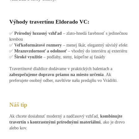
Výhody travertínu Eldorado VC:
✅
Prírodný luxusný vzhľad
– zlato-hnedá farebnosť s jedinečnou
kresbou
✅
Veľkoformátové rozmery
– menej škár, elegantný súvislý efekt
✅
Mrazuvzdornosť a odolnosť
– vhodný do interiéru aj exteriéru
✅
Široké využitie
– podlahy, steny, kúpeľne aj fasády
Travertínové dlaždice dodávame v praktických baleniach a
zabezpečujeme dopravu priamo na miesto určenia
. Ak
preferujete osobný odber, navštívte našu predajňu vo Vrádišti.
Náš tip
Ak chcete dosiahnuť moderný a nadčasový vzhľad,
kombinujte
travertín s kontrastnými prírodnými materiálmi
, ako je drevo
alebo kov.