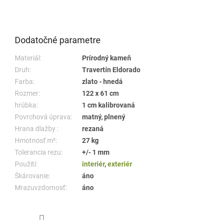
Dodatočné parametre
Materiál:
Prírodný kameň
Druh:
Travertín Eldorado
Farba:
zlato - hnedá
Rozmer:
122 x 61 cm
hrúbka:
1 cm kalibrovaná
Povrchová úprava:
matný, plnený
Hrana dlažby :
rezaná
Hmotnosť m²:
27 kg
Tolerancia rezu:
+/- 1 mm
Použití:
interiér
,
exteriér
Škárovanie:
áno
Mrazuvzdornosť:
áno