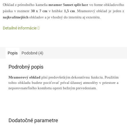
Obklad z prírodného kameňa
mramor Sunset split face
vo forme obkladového
pásika v rozmere
30 x 7 cm
v hrúbke
1,5 cm
. Mramorový obklad je jeden z
najkvalitnejších
obkladov a je vhodný do interiéru aj exteriéru.
Detailné informácie
Popis
Podobné (4)
Podrobný popis
Mramorový obklad
plní predovšetkým dekoratívnu funkciu. Použitím
tohto obkladu budete pociťovať príval úžasnej atmosféry v priestore a
neporovnateľného komfortu oproti bežným prevedeniam.
Dodatočné parametre