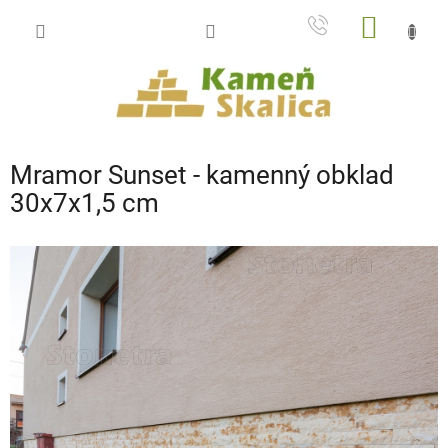
Prejsť
NÁKU
na
obsah
KOŠÍK
Mramor Sunset - kamenný obklad
30x7x1,5 cm