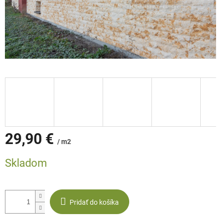
29,90 €
/ m2
Jednotková
Skladom
cena:
Pridať do košíka