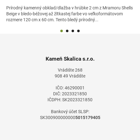
Prírodný kamenný obklad/dlažba v hrúbke 2 cm z Mramoru Shells
Beige v bledo-béžovej až žltkastej farbe vo veľkoformátovom
rozmere 120 cm x 60 cm. Tento bledý prírodný...
Z
á
p
ä
Kameň Skalica s.r.o.
t
Vrádište 268
i
908 49 Vrádište
e
IČO: 46290001
DIČ: 2023321850
IČDPH: SK2023321850
Bankový účet SLSP:
SK300900000000
5015179405