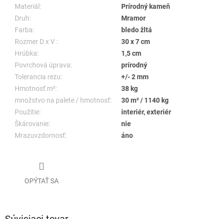
Materiál:
Prírodný kameň
Druh:
Mramor
Farba:
bledo žltá
Rozmer D x V :
30 x 7 cm
Hrúbka:
1,5 cm
Povrchová úprava:
prírodný
Tolerancia rezu:
+/- 2 mm
Hmotnosť m²:
38 kg
množstvo na palete / hmotnosť:
30 m² / 1140 kg
Použitie:
interiér, exteriér
Škárovanie:
nie
Mrazuvzdornosť:
áno
OPÝTAŤ SA
Súvisiaci tovar