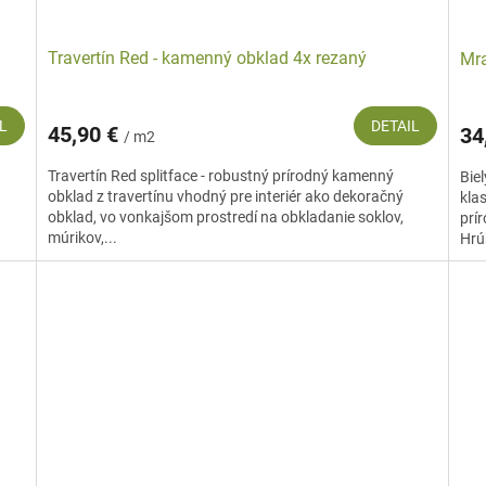
Travertín Red - kamenný obklad 4x rezaný
Mra
L
DETAIL
45,90 €
34
/ m2
Travertín Red splitface - robustný prírodný kamenný
Bie
obklad z travertínu vhodný pre interiér ako dekoračný
klas
obklad, vo vonkajšom prostredí na obkladanie soklov,
prí
múrikov,...
Hrú