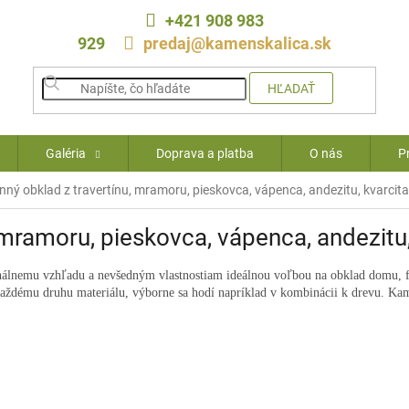
+421 908 983
929
predaj@kamenskalica.sk
HĽADAŤ
Galéria
Doprava a platba
O nás
P
ný obklad z travertínu, mramoru, pieskovca, vápenca, andezitu, kvarcita, 
ramoru, pieskovca, vápenca, andezitu, 
lnemu vzhľadu a nevšedným vlastnostiam ideálnou voľbou na obklad domu, fasád
ždému druhu materiálu, výborne sa hodí napríklad v kombinácii k drevu. Kame