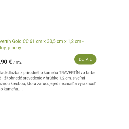
vertín Gold CC 61 cm x 30,5 cm x 1,2 cm -
ný, plnený
DETAIL
,90 €
/ m2
lad/dlažba z prírodného kameňa TRAVERTÍN vo farbe
d - žltohnedé prevedenie v hrúbke 1,2 cm, s veľmi
aznou kresbou, ktorá zaručuje jedinečnosť a výraznosť
to kameňa....