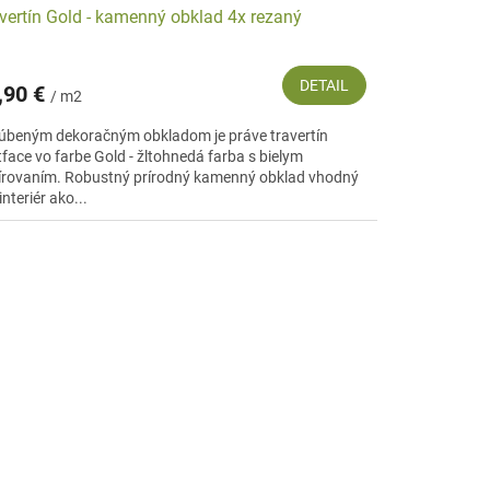
vertín Gold - kamenný obklad 4x rezaný
DETAIL
,90 €
/ m2
úbeným dekoračným obkladom je práve travertín
tface vo farbe Gold - žltohnedá farba s bielym
írovaním. Robustný prírodný kamenný obklad vhodný
interiér ako...