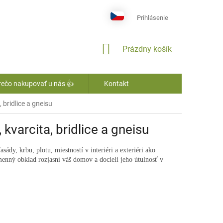
Prihlásenie
NÁKUPNÝ
Prázdny košík
KOŠÍK
rečo nakupovať u nás 👍
Kontakt
bridlice a gneisu
kvarcita, bridlice a gneisu
y, krbu, plotu, miestností v interiéri a exteriéri ako
nný obklad rozjasní váš domov a docieli jeho útulnosť v