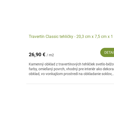
Travertín Classic tehličky - 20,3 cm x 7,5 cm x 
DETAI
26,90 €
/ m2
Kamenný obklad z travertínových tehličiek svetlo-béžo
farby, omieľaný povrch, vhodný pre interiér ako dekor
obklad, vo vonkajšom prostredí na obkladanie soklov,..