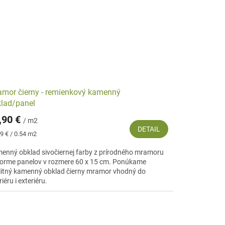
mor čierny - remienkový kamenný
lad/panel
,90 €
/ m2
DETAIL
notková
9 € / 0.54 m2
:
enný obklad sivočiernej farby z prírodného mramoru
forme panelov v rozmere 60 x 15 cm. Ponúkame
litný kamenný obklad čierny mramor vhodný do
riéru i exteriéru.