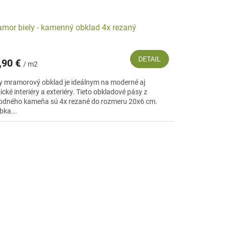
mor biely - kamenný obklad 4x rezaný
DETAIL
,90 €
/ m2
ly mramorový obklad je ideálnym na moderné aj
ické interiéry a exteriéry. Tieto obkladové pásy z
rodného kameňa sú 4x rezané do rozmeru 20x6 cm.
bka...