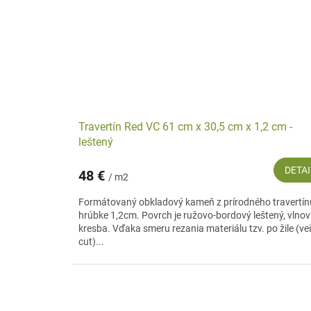
Travertín Red VC 61 cm x 30,5 cm x 1,2 cm -
leštený
DETAI
48 €
/ m2
Formátovaný obkladový kameň z prírodného travertín
hrúbke 1,2cm. Povrch je ružovo-bordový leštený, vlnov
kresba. Vďaka smeru rezania materiálu tzv. po žile (ve
cut)...