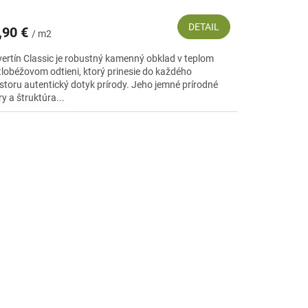
DETAIL
,90 €
/ m2
vertín Classic je robustný kamenný obklad v teplom
tlobéžovom odtieni, ktorý prinesie do každého
estoru autentický dotyk prírody. Jeho jemné prírodné
y a štruktúra...