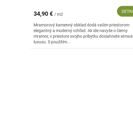
DETAI
34,90 €
/ m2
Mramorový kamenný obklad dodá vašim priestorom
elegantný a moderný vzhľad. Ak ide navyše o čierny
mramor, v priestore svojho príbytku dosiahnete atmos
luxusu. S použitím...