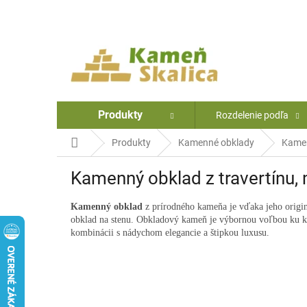
Prejsť
na
obsah
Produkty
Rozdelenie podľa
Domov
Produkty
Kamenné obklady
Kamen
Kamenný obklad z travertínu, m
Kamenný obklad
z prírodného kameňa je vďaka jeho originá
obklad na stenu. Obkladový kameň je výbornou voľbou ku ka
kombinácii s nádychom elegancie a štipkou luxusu.