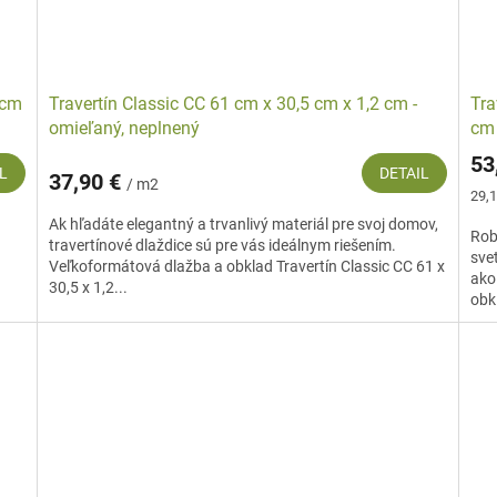
 cm
Travertín Classic CC 61 cm x 30,5 cm x 1,2 cm -
Tra
omieľaný, neplnený
cm
53
L
DETAIL
37,90 €
/ m2
Jed
29,1
cena
Ak hľadáte elegantný a trvanlivý materiál pre svoj domov,
Rob
travertínové dlaždice sú pre vás ideálnym riešením.
sve
Veľkoformátová dlažba a obklad Travertín Classic CC 61 x
ako
30,5 x 1,2...
obk