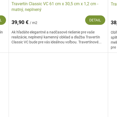
Travertín Classic VC 61 cm x 30,5 cm x 1,2 cm -
Tra
matný, neplnený
L
DETAIL
39,90 €
38
/ m2
ín
Ak hľadáte elegantné a nadčasové riešenie pre vaše
Obľ
realizácie, neplnený kamenný obklad a dlažba Travertín
spli
Classic VC bude pre vás ideálnou voľbou. Travertínové...
mel
pre 