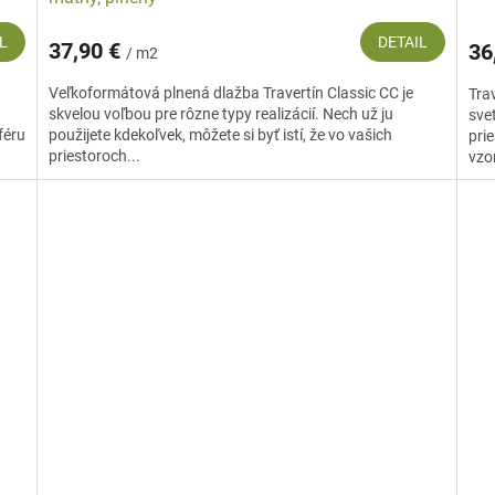
L
DETAIL
37,90 €
36
/ m2
Veľkoformátová plnená dlažba Travertín Classic CC je
Tra
skvelou voľbou pre rôzne typy realizácií. Nech už ju
sve
féru
použijete kdekoľvek, môžete si byť istí, že vo vašich
pri
priestoroch...
vzor