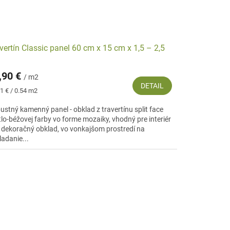
vertín Classic panel 60 cm x 15 cm x 1,5 – 2,5
,90 €
/ m2
DETAIL
notková
1 € / 0.54 m2
:
ustný kamenný panel - obklad z travertínu split face
tlo-béžovej farby vo forme mozaiky, vhodný pre interiér
 dekoračný obklad, vo vonkajšom prostredí na
ladanie...