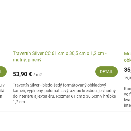
Travertín Silver CC 61 cm x 30,5 cm x 1,2 cm -
Mra
matný, plnený
obk
35
L
DETAIL
53,90 €
/ m2
Jed
19,3
cena
u v
Travertín Silver - bledo-šedý formátovaný obkladový
Kam
itá
kameň, vyplnený, polomat, s výraznou kresbou, je vhodný
vo 
in
do interiéru aj exteriéru. Rozmer 61 cm x 30,5cm v hrúbke
kva
1,2 cm...
inte