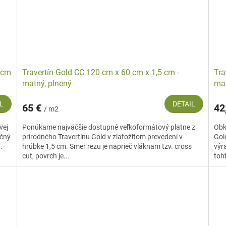
1 cm
Travertín Gold CC 120 cm x 60 cm x 1,5 cm -
Tra
matný, plnený
mat
L
DETAIL
65 €
42
/ m2
vej
Ponúkame najväčšie dostupné veľkoformátový platne z
Obk
ačný
prírodného Travertínu Gold v zlatožltom prevedení v
Gol
.
hrúbke 1,5 cm. Smer rezu je naprieč vláknam tzv. cross
výr
cut, povrch je...
toh