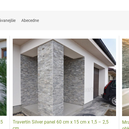
u alebo fasádu.
Odporúčame vám vyhľadať odborníka
s dobrými referencia
ávanejšie
Abecedne
ohodlia domova.
Tovar
skladom
odošleme v čo najkratšom čase
alebo
ho v na
,5
Travertín Silver panel 60 cm x 15 cm x 1,5 – 2,5
Mra
cm
obk