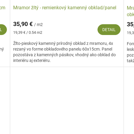
 cm
Mramor žltý - remienkový kamenný obklad/panel
Mra
obk
35,90 €
35
/ m2
L
DETAIL
Jednotková
Jed
19,39 € / 0.54 m2
19,3
cena:
cena
Žlto-pieskový kamenný prírodný obklad z mramoru, 4x
For
čný
rezaný vo forme obkladového panelu 60x15cm. Panel
les
pozostáva z kamenných pásikov, vhodný ako obklad do
poz
interiéru aj exteriéru.
takž