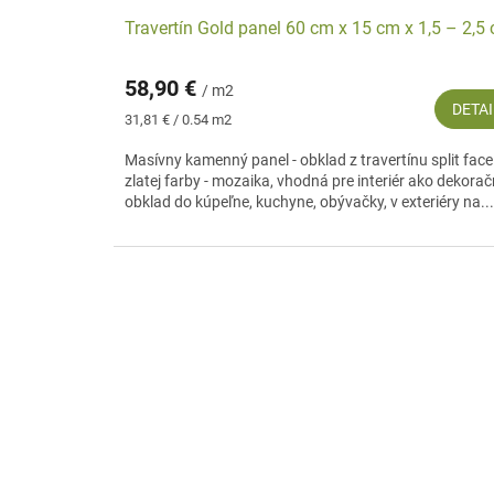
Travertín Gold panel 60 cm x 15 cm x 1,5 – 2,5
58,90 €
/ m2
DETAI
Jednotková
31,81 € / 0.54 m2
cena:
Masívny kamenný panel - obklad z travertínu split face
zlatej farby - mozaika, vhodná pre interiér ako dekora
obklad do kúpeľne, kuchyne, obývačky, v exteriéry na...