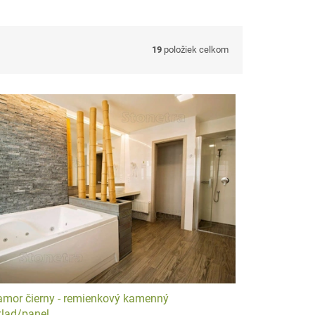
mi, ktorý obkladové panely dokonale aplikuje.
19
položiek celkom
šej predajni
obratom pripravíme k odberu.
mor čierny - remienkový kamenný
lad/panel