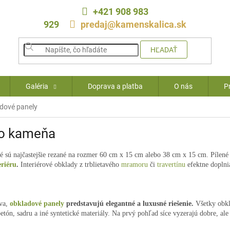
+421 908 983
929
predaj@kamenskalica.sk
HĽADAŤ
Galéria
Doprava a platba
O nás
P
dové panely
ho kameňa
ré sú najčastejšie rezané na rozmer 60 cm x 15 cm alebo 38 cm x 15 cm. Píle
eriéru
.
Interiérové obklady z trblietavého
mramoru
či
travertínu
efektne dopln
ova,
obkladové panely
predstavujú elegantné a luxusné riešenie.
Všetky obkl
etón, sadru a iné syntetické materiály. Na prvý pohľad síce vyzerajú dobre, ale