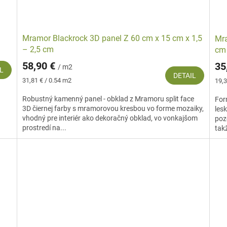
Mramor Blackrock 3D panel Z 60 cm x 15 cm x 1,5
Mra
– 2,5 cm
cm
58,90 €
35
/ m2
L
DETAIL
Jednotková
Jed
31,81 € / 0.54 m2
19,3
cena:
cena
Robustný kamenný panel - obklad z Mramoru split face
For
3D čiernej farby s mramorovou kresbou vo forme mozaiky,
les
vhodný pre interiér ako dekoračný obklad, vo vonkajšom
poz
prostredí na...
takž