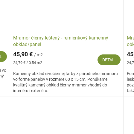
Mramor čierny leštený - remienkový kamenný
Mra
obklad/panel
obk
45,90 €
45
/ m2
L
DETAIL
Jednotková
Jed
24,79 € / 0.54 m2
24,7
cena:
cena
u vo
Kamenný obklad sivočiernej farby z prírodného mramoru
For
ný
vo forme panelov v rozmere 60 x 15 cm. Ponúkame
les
kvalitný kamenný obklad čierny mramor vhodný do
poz
interiéru i exteriéru.
takž