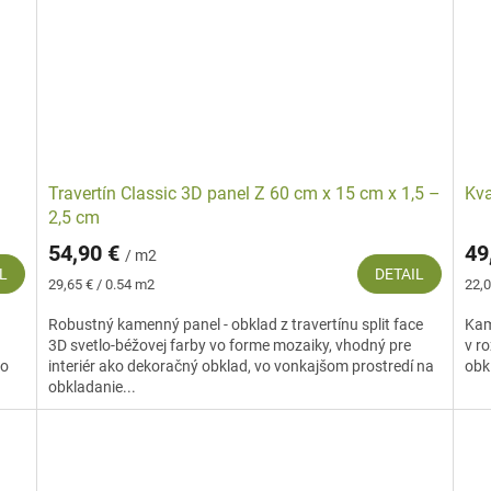
Travertín Classic 3D panel Z 60 cm x 15 cm x 1,5 –
Kva
2,5 cm
54,90 €
49
/ m2
L
DETAIL
Jednotková
Jed
29,65 € / 0.54 m2
22,0
cena:
cena
Robustný kamenný panel - obklad z travertínu split face
Kam
3D svetlo-béžovej farby vo forme mozaiky, vhodný pre
v r
do
interiér ako dekoračný obklad, vo vonkajšom prostredí na
obkl
obkladanie...