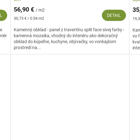
56,90 €
35
/ m2
L
DETAIL
Jednotková
Jed
30,73 € / 0.54 m2
19,3
cena:
cena
ce
Kamenný obklad - panel z travertínu split face sivej farby -
Kam
riér
kamenná mozaika, vhodný do interiéru ako dekoračný
vo 
obklad do kúpeľne, kuchyne, obývačky, vo vonkajšom
kva
prostredí na...
inte