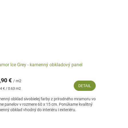
mor Ice Grey - kamenný obkladový panel
,90 €
/ m2
DETAIL
notková
4 € / 0.63 m2
:
enný obklad sivobielej farby z prírodného mramoru vo
me panelov v rozmere 60 x 15 cm. Ponúkame kvalitný
enný obklad vhodný do interiéru i exteriéru.