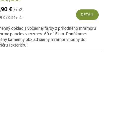
,90 €
/ m2
DETAIL
notková
9 € / 0.54 m2
:
enný obklad sivočiernej farby z prírodného mramoru
forme panelov v rozmere 60 x 15 cm. Ponúkame
litný kamenný obklad čierny mramor vhodný do
riéru i exteriéru.