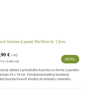
rcit Sunrise Z-panel 35x18cm hr. 1,5cm
,90 €
/ m2
DETAIL
notková
1 € / 0.441 m2
:
enný obklad z prírodného kvarcitu vo forme Z panelov
ozmere 35 x 18 cm. Ponúkame kvalitný kamenný
ad Sunrise Kvarcit vhodný do interiéru i exteriéru.