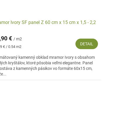
mor Ivory SF panel Z 60 cm x 15 cm x 1,5 - 2,2
,90 €
/ m2
DETAIL
notková
9 € / 0.54 m2
:
mátovaný kamenný obklad mramor Ivory s obsahom
klých kryštálov, ktoré pôsobia veľmi elegantne. Panel
ostáva z kamenných pásikov vo formáte 60x15 cm,
e...