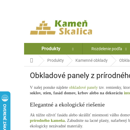
Prejsť
na
obsah
Produkty
Rozdelenie podľa
Domov
Produkty
Kamenné obklady
Obkla
Obkladové panely z prírodné
V našej ponuke nájdete
obkladové panely
tzv. remienky, kto
soklov, stien, fasád domov, krbov alebo na dekoráciu
int
Elegantné a ekologické riešenie
Ak túžite oživiť fasádu alebo skrášliť miestnosti vášho dom
prírodného kameňa
.
Zabudnite na lacné plasty, nafarbený b
ekologicky nezávadné materiály.