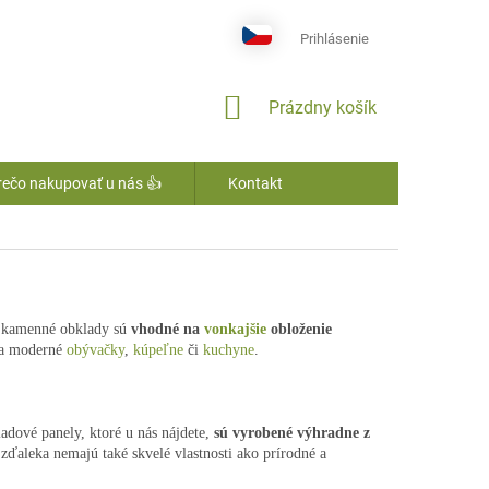
Prihlásenie
NÁKUPNÝ
Prázdny košík
KOŠÍK
rečo nakupovať u nás 👍
Kontakt
né kamenné obklady sú
vhodné na
vonkajšie
obloženie
ia moderné
obývačky
,
kúpeľne
či
kuchyne
.
adové panely, ktoré u nás nájdete,
sú vyrobené výhradne z
 zďaleka nemajú také skvelé vlastnosti ako prírodné a