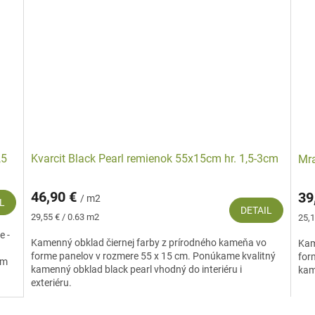
,5
Kvarcit Black Pearl remienok 55x15cm hr. 1,5-3cm
Mra
46,90 €
39
/ m2
L
DETAIL
Jednotková
Jed
29,55 € / 0.63 m2
25,1
cena:
cena
e -
Kamenný obklad čiernej farby z prírodného kameňa vo
Kam
forme panelov v rozmere 55 x 15 cm. Ponúkame kvalitný
for
om
kamenný obklad black pearl vhodný do interiéru i
kam
exteriéru.