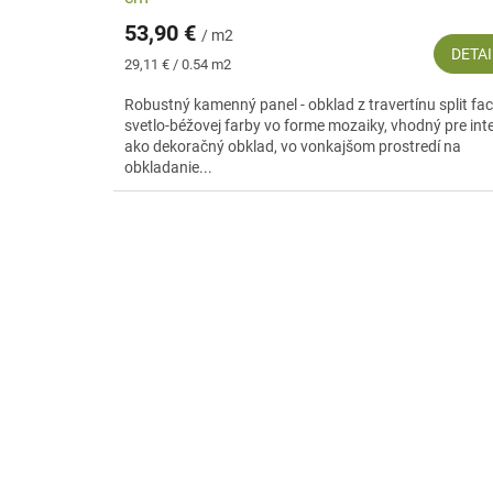
53,90 €
/ m2
DETAI
Jednotková
29,11 € / 0.54 m2
cena:
Robustný kamenný panel - obklad z travertínu split fa
svetlo-béžovej farby vo forme mozaiky, vhodný pre inte
ako dekoračný obklad, vo vonkajšom prostredí na
obkladanie...