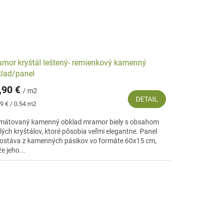
mor kryštál leštený- remienkový kamenný
lad/panel
,90 €
/ m2
DETAIL
notková
9 € / 0.54 m2
:
mátovaný kamenný obklad mramor biely s obsahom
klých kryštálov, ktoré pôsobia veľmi elegantne. Panel
ostáva z kamenných pásikov vo formáte 60x15 cm,
e jeho...