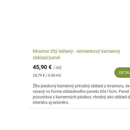
Mramor žltý leštený - remienkový kamenný
obklad/panel
45,90 €
/ m2
DETAI
Jednotková
24,79 € / 0.54 m2
cena:
Žlto-pieskový kamenný prírodný obklad z mramoru, 4x
rezaný vo forme obkladového panelu 60x15cm. Panel
pozostáva z kamenných pásikov, vhodný ako obklad 
interiéru aj exteriéru.