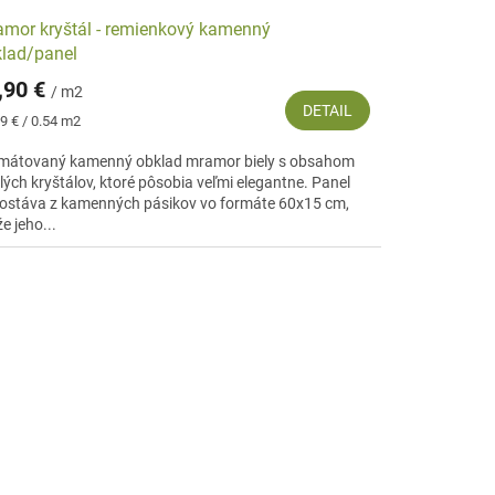
mor kryštál - remienkový kamenný
lad/panel
,90 €
/ m2
DETAIL
notková
9 € / 0.54 m2
:
mátovaný kamenný obklad mramor biely s obsahom
klých kryštálov, ktoré pôsobia veľmi elegantne. Panel
ostáva z kamenných pásikov vo formáte 60x15 cm,
e jeho...