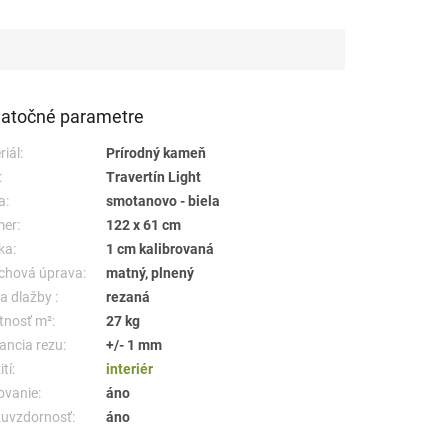
atočné parametre
iál:
Prírodný kameň
:
Travertín Light
a:
smotanovo - biela
er:
122 x 61 cm
ka:
1 cm kalibrovaná
chová úprava:
matný, plnený
a dlažby :
rezaná
nosť m²:
27 kg
ancia rezu:
+/- 1 mm
tí:
interiér
ovanie:
áno
uvzdornosť:
áno