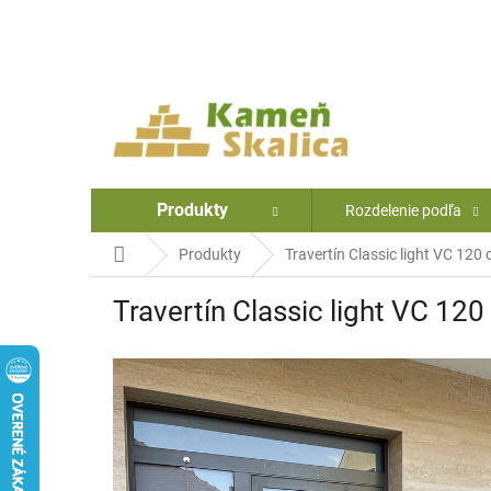
Prejsť
na
obsah
Produkty
Rozdelenie podľa
Domov
Produkty
Travertín Classic light VC 120
Travertín Classic light VC 12