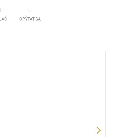
LAČ
OPÝTAŤ SA
Náš tip