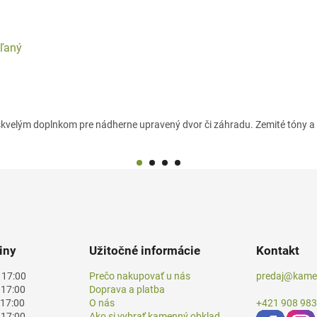
eľaný
e skvelým doplnkom pre nádherne upravený dvor či záhradu. Zemité tóny a 
iny
Užitočné informácie
Kontakt
 17:00
Prečo nakupovať u nás
predaj@kamen
17:00
Doprava a platba
17:00
O nás
+421 908 983
17:00
Ako si vybrať kamenný obklad