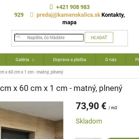
+421 908 983
929
predaj@kamenskalica.sk
Kontakty,
mapa
HĽADAŤ
Galéria
Doprava a platba
O nás
P
 cm x 60 cm x 1 cm - matný, plnený
0 cm x 60 cm x 1 cm - matný, plnený
73,90 €
/ m2
Jednotková
Skladom
cena: