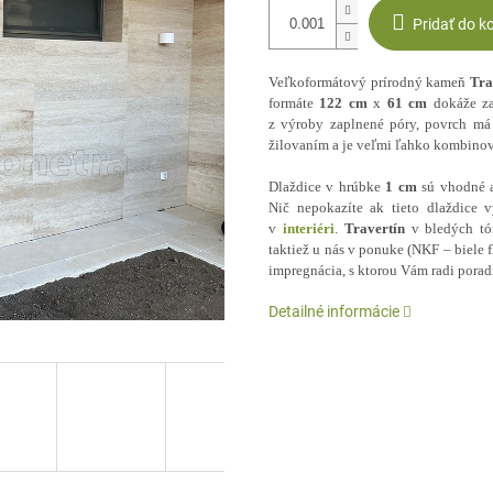
Pridať do k
Veľkoformátový prírodný kameň
Tra
formáte
122
cm
x
61
cm
dokáže z
z výroby zaplnené póry, povrch má
žilovaním a je veľmi ľahko kombinov
Dlaždice v hrúbke
1
cm
sú vhodné
Nič nepokazíte ak tieto dlaždice 
v
interiéri
.
Travertín
v bledých tó
taktiež u nás v ponuke (NKF – biele 
impregnácia, s ktorou Vám radi porad
Detailné informácie