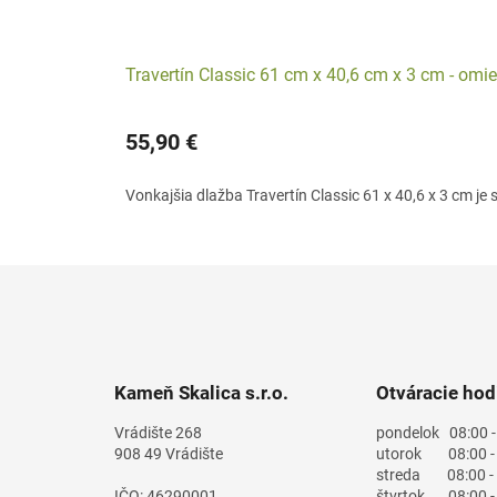
Travertín Classic 61 cm x 40,6 cm x 3 cm - omi
55,90 €
Vonkajšia dlažba Travertín Classic 61 x 40,6 x 3 cm j
Z
á
p
ä
t
Kameň Skalica s.r.o.
Otváracie hod
i
e
Vrádište 268
pondelok
08:00 -
908 49 Vrádište
utorok
08:00 - 
streda
08:00 - 
IČO: 46290001
štvrtok
08:00 - 