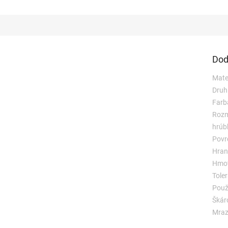
Dod
Mater
Druh
Farb
Rozm
hrúb
Povr
Hran
Hmot
Toler
Použi
Škár
Mraz