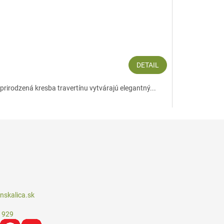
Travertín Cla
53,90 €
DETAIL
prirodzená kresba travertínu vytvárajú elegantný...
Prírodná kamenn
skalica.sk
 929