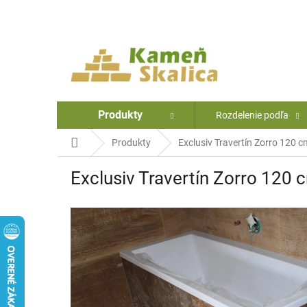
Prejsť
na
obsah
Produkty
Rozdelenie podľa
Domov
Produkty
Exclusiv Travertín Zorro 120 c
Exclusiv Travertín Zorro 120 