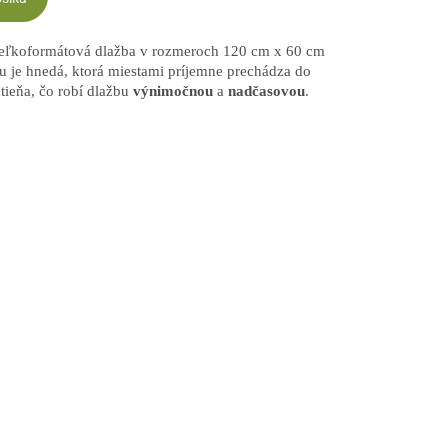
eľkoformátová dlažba v rozmeroch 120 cm x 60 cm
u je hnedá, ktorá miestami príjemne prechádza do
tieňa, čo robí dlažbu
výnimočnou
a
nadčasovou
.