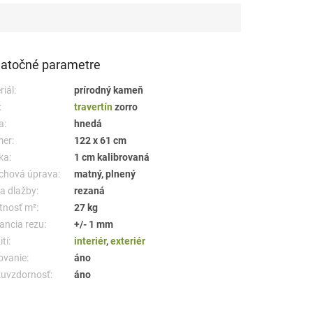
atočné parametre
iál:
prírodný kameň
:
travertín
zorro
a:
hnedá
er:
122 x 61 cm
ka:
1 cm kalibrovaná
chová úprava:
matný, plnený
a dlažby:
rezaná
nosť m²:
27 kg
ancia rezu:
+/- 1 mm
tí:
interiér
,
exteriér
ovanie:
áno
uvzdornosť:
áno