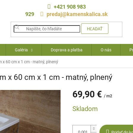
+421 908 983
929
predaj@kamenskalica.sk
HĽADAŤ
Galéria
Doprava a platba
O nás
P
m x 60 cm x 1 cm - matný, plnený
cm x 60 cm x 1 cm - matný, plnený
69,90 €
/ m2
Jednotková
Skladom
cena:
Pridať do k