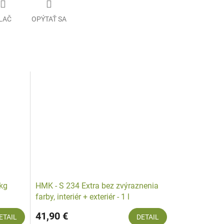
LAČ
OPÝTAŤ SA
 kg
HMK - S 234 Extra bez zvýraznenia
farby, interiér + exteriér - 1 l
41,90 €
ETAIL
DETAIL