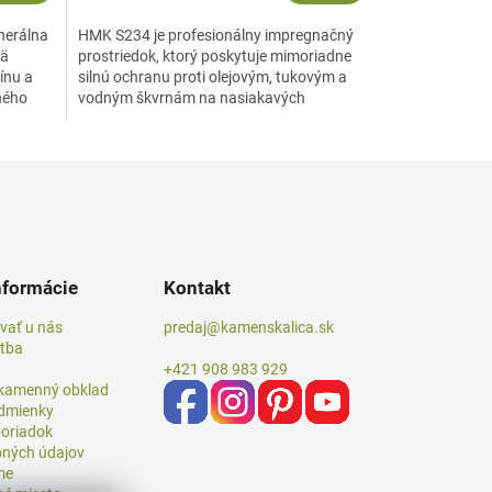
inerálna
HMK S234 je profesionálny impregnačný
mä
prostriedok, ktorý poskytuje mimoriadne
ínu a
silnú ochranu proti olejovým, tukovým a
ného
vodným škvrnám na nasiakavých
povrchoch z prírodného a...
nformácie
Kontakt
vať u nás
predaj@kamenskalica.sk
atba
+421 908 983 929
 kamenný obklad
dmienky
oriadok
ných údajov
me