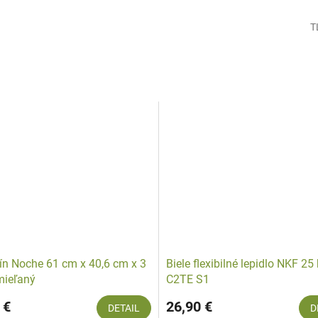
T
tín Noche 61 cm x 40,6 cm x 3
Biele flexibilné lepidlo NKF 25
mieľaný
C2TE S1
 €
26,90 €
DETAIL
D