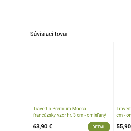
Súvisiaci tovar
Travertín Premium Mocca
Traver
francúzsky vzor hr. 3 cm - omieľaný
cm - o
63,90 €
55,90
DETAIL