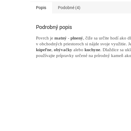
Popis
Podobné (4)
Podrobný popis
Povrch je
matný
-
plnený
, čiže sa určite hodí ako 
v obchodných priestoroch si nájde svoje využitie. J
kúpeľne
,
obývačky
alebo
kuchyne
. Dlaždice sa uk
používajte prípravky určené na prírodný kameň ak