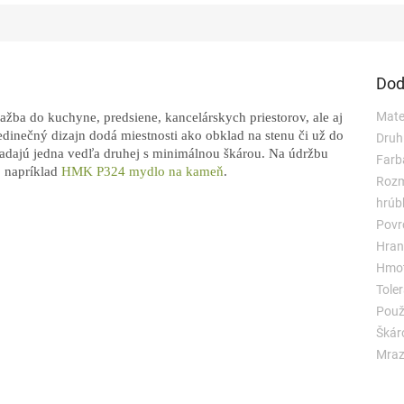
Dod
Mater
dlažba do kuchyne, predsiene, kancelárskych priestorov, ale aj
edinečný dizajn dodá miestnosti ako obklad na stenu či už do
Druh
ladajú jedna vedľa druhej s minimálnou škárou. Na údržbu
Farb
o napríklad
HMK P324 mydlo na kameň
.
Rozm
hrúb
Povr
Hran
Hmot
Toler
Použi
Škár
Mraz