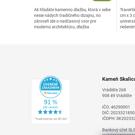
Ak hľadáte kamennú dlažbu, ktorá v sebe
Travert
nesie nádych tradičného dizajnu, no
cm x 3 
zároveň ide o nadčasový vzor pre
univerz
modernú architektúru, dlažba
riešením
Travertín Premium Mocca s...
nádych r
Z
á
p
ä
t
Kameň Skalica
i
e
Vrádište 268
908 49 Vrádište
IČO: 46290001
DIČ: 2023321850
IČDPH: SK20233
Bankový účet SLS