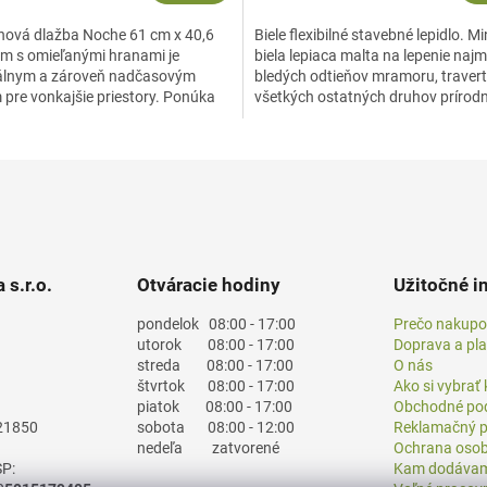
ínová dlažba Noche 61 cm x 40,6
Biele flexibilné stavebné lepidlo. M
cm s omieľanými hranami je
biela lepiaca malta na lepenie naj
álnym a zároveň nadčasovým
bledých odtieňov mramoru, travert
 pre vonkajšie priestory. Ponúka
všetkých ostatných druhov prírod
ustikálneho...
kameňa, keramických...
 s.r.o.
Otváracie hodiny
Užitočné i
pondelok
08:00 - 17:00
Prečo nakupo
utorok
08:00 - 17:00
Doprava a pl
streda
08:00 - 17:00
O nás
štvrtok
08:00 - 17:00
Ako si vybrať
piatok
08:00 - 17:00
Obchodné po
21850
sobota
08:00 - 12:00
Reklamačný p
nedeľa
zatvorené
Ochrana osob
P:
Kam dodáva