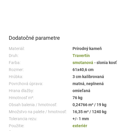
Dodatočné parametre
Materiál:
Prírodný kameň
Druh:
Travertín
Farba:
smotanová
- slonia kosť
Rozmer:
61x40,6 cm
Hrúbka:
3 cm kalibrovaná
Povrchová úprava:
matná, neplnená
Hrana dlažby:
omieľaná
Hmotnosť m²:
76 kg
Obsah balenia / hmotnosť:
0,24766 m² / 19 kg
Množstvo na palete / hmotnosť:
16,35 m² / 1240 kg
Tolerancia rezu:
+/- 1 mm
Použitie:
exteriér