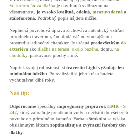
Veľkoformátová dlažba
je navrhnutá s dôrazom na
všestrannosť,
je vysoko kvalitná, odolná,
mrazuvzdorná
a
stálofarebná.
Podrobný popis nájdete nižšie.
Neplnená povrchová úprava zachováva autentický vzhľad
prírodného travertínu, čím dodá vášmu vonkajšiemu
prostrediu jedinečný charakter. J
e určená
predovšetkým
do
exteriéru
ako
dlažba na terasu
,
okolo bazéna
, domu,
na
chodníky
, parkovacie plochy a iné.
Napriek svojej robustnosti si
travertín Light vyžaduje len
minimálnu údržbu.
Po realizácii si jeho krásu budete
vychutnávať dlhé roky.
Náš tip:
Odporúčame
špeciálny
impregnačný prípravok
HMK - S
242
, ktorý zabraňuje prenikaniu vody a nečistôt do všetkých
povrchov z prírodného kameňa. Farba a štruktúra sa vďaka
obsiahnutým látkam
zoptimalizuje a
zvýrazní farebný tón
dlažby.