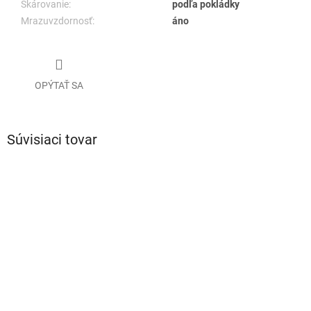
Škárovanie:
podľa pokládky
Mrazuvzdornosť:
áno
OPÝTAŤ SA
Súvisiaci tovar