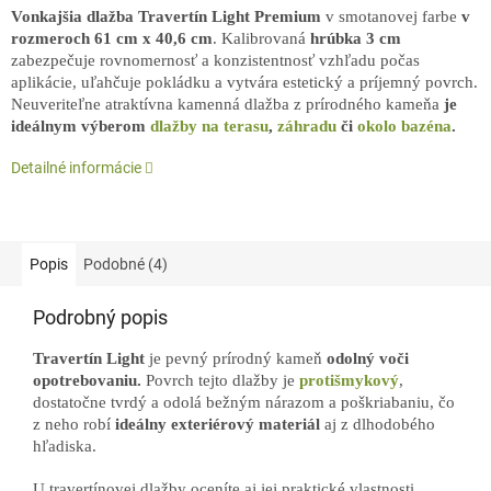
Vonkajšia dlažba Travertín Light Premium
v smotanovej farbe
v
rozmeroch 61 cm x 40,6 cm
. Kalibrovaná
hrúbka 3 cm
zabezpečuje rovnomernosť a konzistentnosť vzhľadu počas
aplikácie, uľahčuje pokládku a vytvára estetický a príjemný povrch.
Neuveriteľne atraktívna kamenná dlažba z prírodného kameňa
je
ideálnym výberom
dlažby na terasu
,
záhradu
či
okolo bazéna
.
Detailné informácie
Popis
Podobné (4)
Podrobný popis
Travertín Light
je pevný prírodný kameň
odolný voči
opotrebovaniu.
Povrch tejto dlažby je
protišmykový
,
dostatočne tvrdý a odolá bežným nárazom a poškriabaniu, čo
z neho robí
ideálny exteriérový materiál
aj z dlhodobého
hľadiska.
U travertínovej dlažby oceníte aj jej praktické vlastnosti.