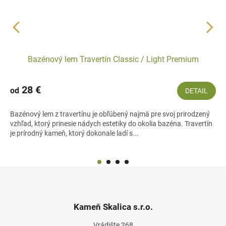
Bazénový lem Travertín Classic / Light Premium
28 €
od
DETAIL
Bazénový lem z travertínu je obľúbený najmä pre svoj prirodzený
vzhľad, ktorý prinesie nádych estetiky do okolia bazéna. Travertín
je prírodný kameň, ktorý dokonale ladí s...
Z
á
p
ä
Kameň Skalica s.r.o.
t
Vrádište 268