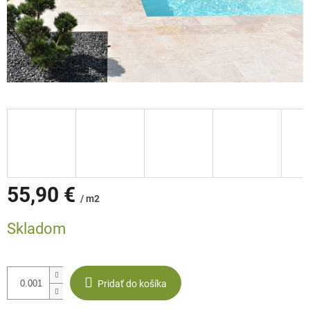
55,90 €
/ m2
Jednotková
Skladom
cena:
Pridať do košíka