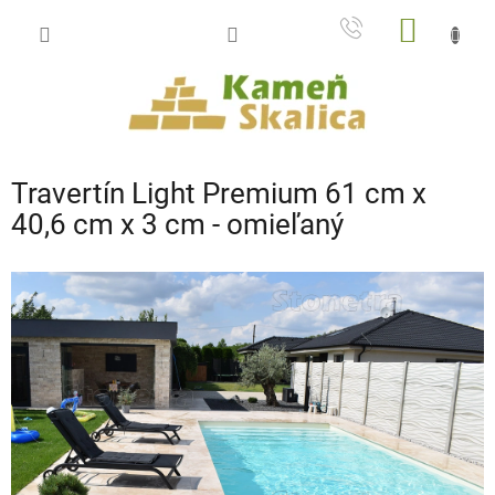
Prejsť
NÁKU
na
obsah
KOŠÍK
Travertín Light Premium 61 cm x
40,6 cm x 3 cm - omieľaný