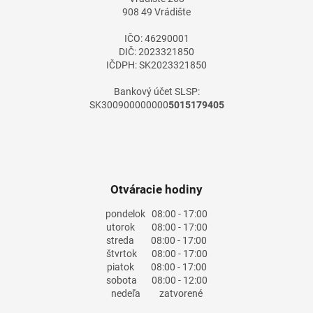
i
908 49 Vrádište
e
IČO: 46290001
DIČ: 2023321850
IČDPH: SK2023321850
Bankový účet SLSP:
SK300900000000
5015179405
Otváracie hodiny
pondelok
08:00 - 17:00
utorok
08:00 - 17:00
streda
08:00 - 17:00
štvrtok
08:00 - 17:00
piatok
08:00 - 17:00
sobota
08:00 - 12:00
nedeľa
zatvorené