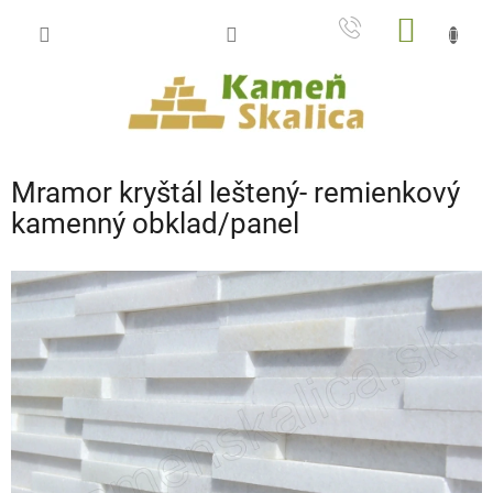
Prejsť
NÁKU
na
obsah
KOŠÍK
Mramor kryštál leštený- remienkový
kamenný obklad/panel