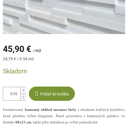
45,90 €
/ m2
Jednotková
24,79 € / 0.54 m2
cena:
Skladom
Pridať do košíka
Formátovaný
kamenný obklad mramor biely
s obsahom lesklých kryštálov,
ktoré pôsobia veľmi elegantne. Panel pozostáva z kamenných pásikov vo
formáte
60x15 cm
, takže jeho inštalácia je veľmi jednoduchá.