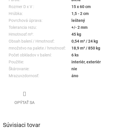
Rozmer D x V :
15 x 60 cm
Hrúbka:
1,5 - 2 cm
Povrchová úprava:
leštený
Tolerancia rezu:
+/- 2 mm
Hmotnosť m²:
45 kg
Obsah balení / Hmotnosť:
0,54 m² / 24 kg
množstvo na palete / hmotnosť:
18,9 m² / 850 kg
Počet obkladov v balení:
6 ks
Použitie:
interiér, exteriér
Škárovanie:
nie
Mrazuvzdornosť:
áno
OPÝTAŤ SA
Súvisiaci tovar