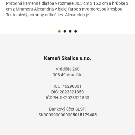
Prírodná kamenná dlažba v rozmere 30,5 cm x 15,2 cm a hrúbke 3
cm z Mramoru Alexandria v bielej farbe s mramorovou kresbou.
Tento bledý prírodný odtieň tzv. Alexandria je...
Z
á
p
ä
Kameň Skalica s.r.o.
t
Vrádište 268
i
908 49 Vrádište
e
IČO: 46290001
DIČ: 2023321850
IČDPH: SK2023321850
Bankový účet SLSP:
SK300900000000
5015179405