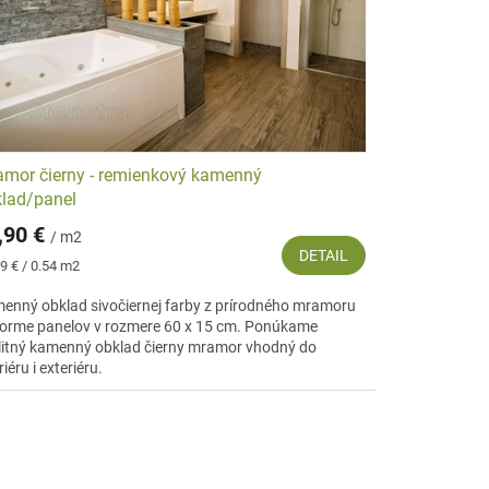
ieb a v trblietavom povrchu.
Kameň
má aj výrazové úžitkové
te si nasledujúce
obklady z kameňa
do domu i exteriérov
mor čierny - remienkový kamenný
lad/panel
,90 €
/ m2
DETAIL
notková
9 € / 0.54 m2
:
enný obklad sivočiernej farby z prírodného mramoru
forme panelov v rozmere 60 x 15 cm. Ponúkame
litný kamenný obklad čierny mramor vhodný do
riéru i exteriéru.