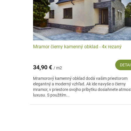
r
d
o
u
Faktom zostáva, že ani jeden umelo vytvorený obklad
d
k
vlastnosti, ktoré zodpovedajú modernej architektúre, preto
j
u
t
a určite neurobíte krok vedľa.
k
o
t
v
o
v
Mramor čierny kamenný obklad - 4x rezaný
DETAI
34,90 €
/ m2
Mramorový kamenný obklad dodá vašim priestorom
elegantný a moderný vzhľad. Ak ide navyše o čierny
mramor, v priestore svojho príbytku dosiahnete atmos
luxusu. S použitím...