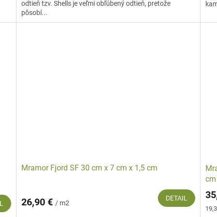
odtieň tzv. Shells je veľmi obľúbený odtieň, pretože
kam
pôsobí...
Mramor Fjord SF 30 cm x 7 cm x 1,5 cm
Mra
cm
35
DETAIL
26,90 €
/ m2
L
Jed
19,3
cena