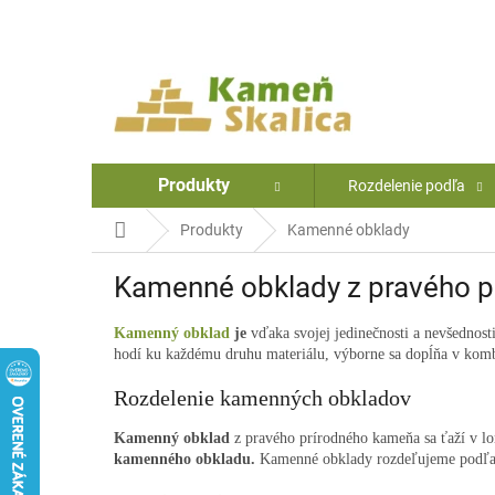
Prejsť
na
obsah
Produkty
Rozdelenie podľa
Domov
Produkty
Kamenné obklady
Kamenné obklady z pravého 
Kamenný obklad
je
vďaka svojej jedinečnosti a nevšednost
hodí ku každému druhu materiálu, výborne sa dopĺňa v komb
Rozdelenie kamenných obkladov
Kamenný obklad
z pravého prírodného kameňa sa ťaží v l
kamenného obkladu.
Kamenné obklady rozdeľujeme podľa 