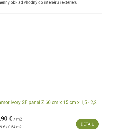
enný obklad vhodný do interiéru i exteriéru.
mor Ivory SF panel Z 60 cm x 15 cm x 1,5 - 2,2
,90 €
/ m2
DETAIL
notková
9 € / 0.54 m2
: