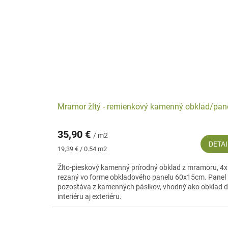
Mramor žltý - remienkový kamenný obklad/pan
35,90 €
/ m2
DETAI
Jednotková
19,39 € / 0.54 m2
cena:
Žlto-pieskový kamenný prírodný obklad z mramoru, 4x
rezaný vo forme obkladového panelu 60x15cm. Panel
pozostáva z kamenných pásikov, vhodný ako obklad 
interiéru aj exteriéru.