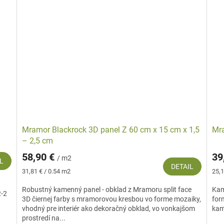
Mramor Blackrock 3D panel Z 60 cm x 15 cm x 1,5
Mra
– 2,5 cm
58,90 €
39
/ m2
L
DETAIL
Jednotková
Jed
31,81 € / 0.54 m2
25,1
cena:
cena
Robustný kamenný panel - obklad z Mramoru split face
Kam
2-2
3D čiernej farby s mramorovou kresbou vo forme mozaiky,
for
vhodný pre interiér ako dekoračný obklad, vo vonkajšom
kam
prostredí na...