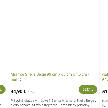
Mramor Shells Beige 90 cm x 60 cm x 1,5 cm -
Gol
matný
60
L
DETAIL
44,90 €
51
/ m2
Prírodná dlažba v hrúbke 1,5 cm z Mramoru Shells Beige v
Kam
e
bledo-béžovej až žltkastej farbe. Tento bledý prírodný
for