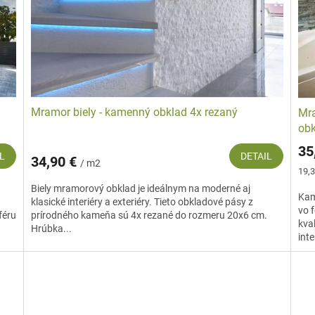
 nemôže konkurovať prírodnému kameňu
najmä v trvanlivosti, v pestrosti far
e aj naďalej nenahraditeľným vonkajším a vnútorným materiálom.
Prezri
Mramor biely - kamenný obklad 4x rezaný
Mra
obk
35
L
DETAIL
34,90 €
/ m2
Jed
19,3
cena
Biely mramorový obklad je ideálnym na moderné aj
Kam
klasické interiéry a exteriéry. Tieto obkladové pásy z
vo 
féru
prírodného kameňa sú 4x rezané do rozmeru 20x6 cm.
kva
Hrúbka...
inte