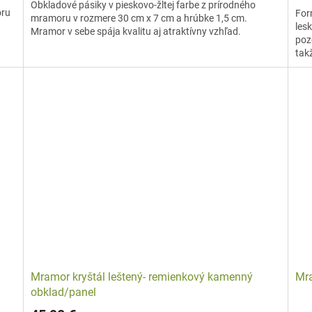
Obkladové pásiky v pieskovo-žltej farbe z prírodného
oru
For
mramoru v rozmere 30 cm x 7 cm a hrúbke 1,5 cm.
les
Mramor v sebe spája kvalitu aj atraktívny vzhľad.
poz
takž
Mramor kryštál leštený- remienkový kamenný
Mra
obklad/panel