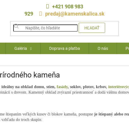
+421 908 983
929
predaj@kamenskalica.sk
HĽADAŤ
Galéria
Doprava a platba
O nás
P
prírodného kameňa
i
ideálny na obklad domu, stien,
fasády
, soklov, plotov, krbov,
interiérový
inácií s drevom. Kamenný obklad zvýrazní priestrannosť a dodá vášmu domovu
ome štiepaním veľkých kusov či blokov kameňa, postupne
je štiepaný alebo re
vzhľadu do troch skupín: