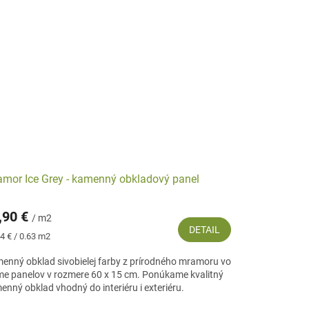
mor Ice Grey - kamenný obkladový panel
,90 €
/ m2
DETAIL
notková
4 € / 0.63 m2
:
enný obklad sivobielej farby z prírodného mramoru vo
me panelov v rozmere 60 x 15 cm. Ponúkame kvalitný
enný obklad vhodný do interiéru i exteriéru.