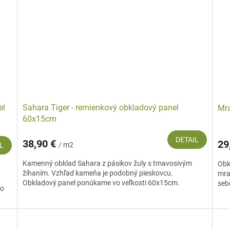
el
Sahara Tiger - remienkový obkladový panel
Mra
60x15cm
DETAIL
38,90 €
29
/ m2
L
Kamenný obklad Sahara z pásikov žuly s tmavosivým
Obk
žíhaním. Vzhľad kameňa je podobný pieskovcu.
mra
Obkladový panel ponúkame vo veľkosti 60x15cm.
sebe
do