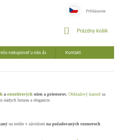
Prihlásenie
NÁKUPNÝ
Prázdny košík
KOŠÍK
rečo nakupovať u nás 👍
Kontakt
ch
a
exteriérových
stien a priestorov.
Obkladový kameň
sa
 nádych luxusu a elegancie.
zaný
na tenšie v závislosti
na požadovaných rozmeroch