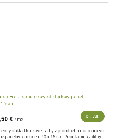
den Era - remienkový obkladový panel
x15cm
DETAIL
,50 €
/ m2
enný obklad hrdzavej farby z prírodného mramoru vo
me panelov v rozmere 60 x 15 cm. Ponúkame kvalitný