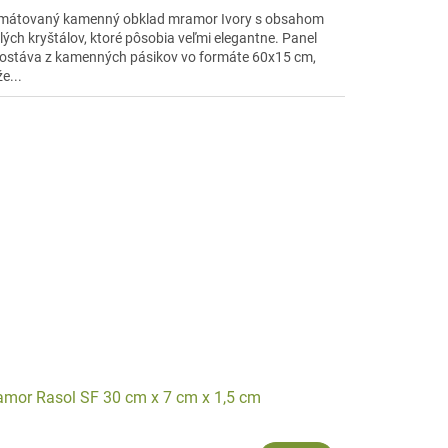
mátovaný kamenný obklad mramor Ivory s obsahom
klých kryštálov, ktoré pôsobia veľmi elegantne. Panel
ostáva z kamenných pásikov vo formáte 60x15 cm,
e...
mor Rasol SF 30 cm x 7 cm x 1,5 cm