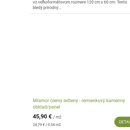
vo veľkoformátovom rozmere 120 cm x 60 cm. Tento
bledý prírodný...
Mramor čierny leštený - remienkový kamenný
obklad/panel
45,90 €
/ m2
DETAI
Jednotková
24,79 € / 0.54 m2
cena: