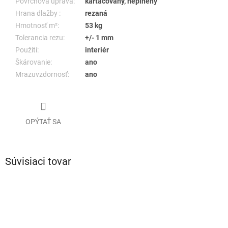
Povrchová úprava:
kartáčovaný, neplnený
Hrana dlažby :
rezaná
Hmotnosť m²:
53 kg
Tolerancia rezu:
+/- 1 mm
Použití:
interiér
Škárovanie:
ano
Mrazuvzdornosť:
ano
OPÝTAŤ SA
Súvisiaci tovar