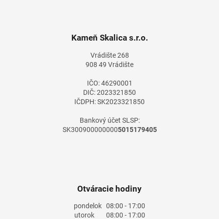
Z
á
p
ä
Kameň Skalica s.r.o.
t
Vrádište 268
i
908 49 Vrádište
e
IČO: 46290001
DIČ: 2023321850
IČDPH: SK2023321850
Bankový účet SLSP:
SK300900000000
5015179405
Otváracie hodiny
pondelok
08:00 - 17:00
utorok
08:00 - 17:00