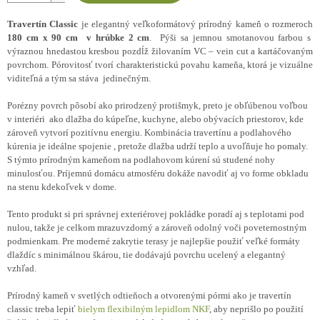
Travertín Classic
je elegantný veľkoformátový prírodný kameň o rozmeroch
180 cm x 90 cm v hrúbke 2 cm
. Pýši sa jemnou smotanovou farbou s
výraznou hnedastou kresbou pozdĺž žilovaním VC – vein cut a kartáčovaným
povrchom. Pórovitosť tvorí charakteristickú povahu kameňa, ktorá je vizuálne
viditeľná a tým sa stáva jedinečným.
Porézny povrch pôsobí ako prirodzený protišmyk, preto je obľúbenou voľbou
v interiéri ako dlažba do kúpeľne, kuchyne, alebo obývacích priestorov, kde
zároveň vytvorí pozitívnu energiu. Kombinácia travertínu a podlahového
kúrenia je ideálne spojenie , pretože dlažba udrží teplo a uvoľňuje ho pomaly.
S týmto prírodným kameňom na podlahovom kúrení sú studené nohy
minulosťou. Príjemnú domácu atmosféru dokáže navodiť aj vo forme obkladu
na stenu kdekoľvek v dome.
Tento produkt si pri správnej exteriérovej pokládke poradí aj s teplotami pod
nulou, takže je celkom mrazuvzdorný a zároveň odolný voči poveternostným
podmienkam. Pre moderné zakrytie terasy je najlepšie použiť veľké formáty
dlaždíc s minimálnou škárou, tie dodávajú povrchu ucelený a elegantný
vzhľad.
Prírodný kameň v svetlých odtieňoch a otvorenými pórmi ako je travertín
classic treba lepiť
bielym flexibilným lepidlom NKF
, aby neprišlo po použití