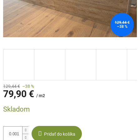
129,44 €
–38 %
129,44 €
–38 %
79,90 €
/ m2
Jednotková
Skladom
cena:
Pridať do košíka