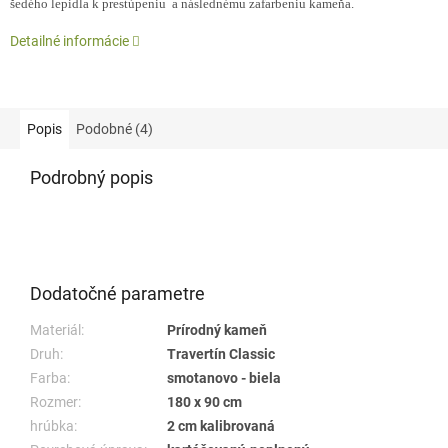
šedého lepidla k prestúpeniu a následnému zafarbeniu kameňa.
Detailné informácie
Popis
Podobné (4)
Podrobný popis
Dodatočné parametre
Materiál:
Prírodný kameň
Druh:
Travertín Classic
Farba:
smotanovo - biela
Rozmer:
180 x 90 cm
hrúbka:
2 cm kalibrovaná