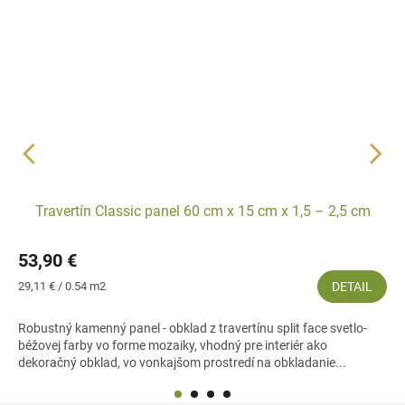
Travertín Classic panel 60 cm x 15 cm x 1,5 – 2,5 cm
53,90 €
Jednotková
29,11 € / 0.54 m2
DETAIL
cena:
Robustný kamenný panel - obklad z travertínu split face svetlo-
béžovej farby vo forme mozaiky, vhodný pre interiér ako
dekoračný obklad, vo vonkajšom prostredí na obkladanie...