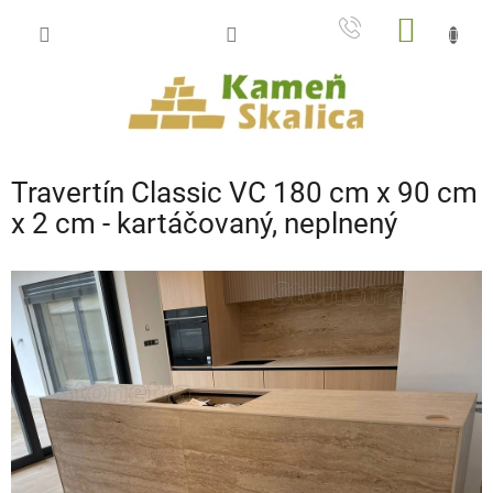
Prejsť
NÁKU
na
obsah
KOŠÍK
Travertín Classic VC 180 cm x 90 cm
x 2 cm - kartáčovaný, neplnený