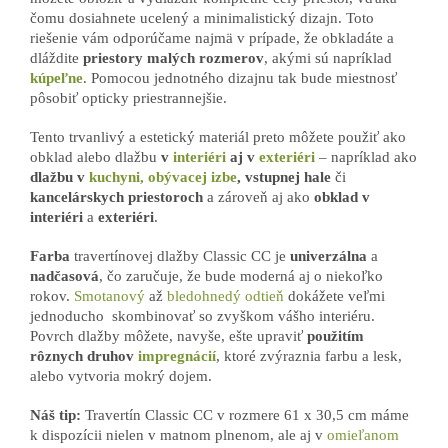
čomu dosiahnete ucelený a minimalistický dizajn. Toto
riešenie vám odporúčame najmä v prípade, že obkladáte a
dláždite
priestory malých rozmerov
, akými sú napríklad
kúpeľne
. Pomocou jednotného dizajnu tak bude miestnosť
pôsobiť opticky priestrannejšie.
Tento trvanlivý a estetický materiál preto môžete použiť ako
obklad alebo dlažbu
v
interiéri
aj v
exteriéri
– napríklad ako
dlažbu
v
kuchyni, obývacej izbe
, vstupnej hale
či
kancelárskych priestoroch
a zároveň aj ako
obklad v
interiéri
a
exteriéri
.
Farba
travertínovej dlažby Classic CC je
univerzálna
a
nadčasová
, čo zaručuje, že bude moderná aj o niekoľko
rokov.
Smotanový
až
bledohnedý odtieň
dokážete veľmi
jednoducho skombinovať so zvyškom vášho interiéru.
Povrch dlažby môžete, navyše, ešte upraviť
použitím
rôznych druhov
impregnácií
, ktoré zvýraznia farbu a lesk,
alebo vytvoria mokrý dojem.
Náš tip:
Travertín Classic CC v rozmere 61 x 30,5 cm máme
k dispozícii nielen v matnom plnenom, ale aj v
omieľanom