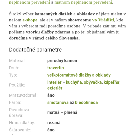
neplnenom prevedení
a
matnom neplnenom prevedení
.
Široký výber
kamenných dlažieb
a
obkladov
nájdete nielen v
našom
e-shope
, ale aj v našom
showroome
vo Vrádišti
, kde
vám s výberom radi poradíme osobne. V prípade záujmu vám
pošleme
vzorku dlažby zdarma
a po jej objednaní vám ju
doručíme v rámci celého Slovenska
.
Dodatočné parametre
Materiál:
prírodný kameň
Druh:
travertín
Typ:
veľkoformátové dlažby a obklady
interiér
–
kuchyňa, obývačka
,
kúpeľňa
;
Použitie:
exteriér
Mrazuvzdorná:
áno
Farba:
smotanová
až
bledohnedá
Povrchová
matná – plnená
úprava:
Hrana dlažby:
rezaná
Škárovanie:
áno