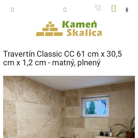
Prejsť
NÁKU
na
obsah
KOŠÍK
Travertín Classic CC 61 cm x 30,5
cm x 1,2 cm - matný, plnený