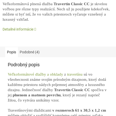
Veľkoformátová plnená dlažba
Travertín Classic CC
je skvelou
voľbou pre rôzne typy realizácií. Nech už ju použijete kdekoľvek,
môžete si byť istí, že vo vašich priestoroch vyčaruje vznešený a
luxusný vzhľad.
Detailné informácie
Popis
Podobné (4)
Podrobný popis
Veľkoformátové dlažby a obklady
z
travertínu
sú vo
všeobecnosti známe svojím prírodným dizajnom, ktorý dodá
každému priestoru nádych príjemnej atmosféry a luxusného
dizajnu. Jedinečnosť dlažby
Travertín Classic CC
spočíva v
jej
plnenom a matnom povrchu
, ktorý je rezaný naprieč
žilou, čo vytvára unikátny vzor.
Travertínovými dlaždicami
v rozmeroch 61 x 30,5 x 1,2 cm
môžete obložiť a vydláždiť kompletne celý priestor, vďaka