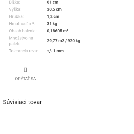
Dĺžka:
61 cm
Výška:
30,5 cm
Hrúbka:
1,2 cm
Hmotnosť m²:
31 kg
Obsah balenia:
0,18605 m²
Množstvo na
29,77 m
2
/ 920 kg
palete:
Tolerancia rezu:
+/- 1 mm
OPÝTAŤ SA
Súvisiaci tovar