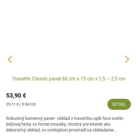
Travertín Classic panel 60 cm x 15 cm x 1,5 – 2,5 cm
53,90 €
Jednotková
29,11 € / 0.54 m2
DETAIL
cena:
Robustný kamenný panel - obklad z travertínu split face svetlo-
béžovej farby vo forme mozaiky, vhodný pre interiér ako
dekoračný obklad, vo vonkajšom prostredí na obkladanie...