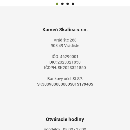
Z
á
p
ä
Kameň Skalica s.r.o.
t
Vrádište 268
i
908 49 Vrádište
e
IČO: 46290001
DIČ: 2023321850
IČDPH: SK2023321850
Bankový účet SLSP:
SK300900000000
5015179405
Otváracie hodiny
pondelok
08:00 - 17:00