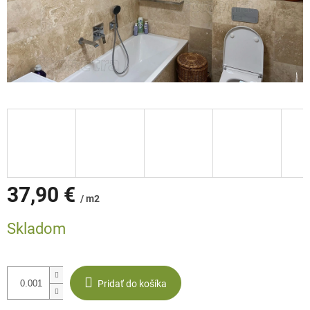
37,90 €
/ m2
Jednotková
Skladom
cena:
Pridať do košíka