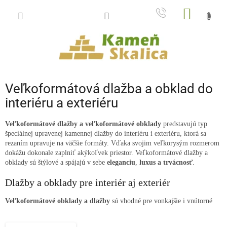
Prejsť
NÁKU
na
obsah
KOŠÍK
Veľkoformátová dlažba a obklad do
interiéru a exteriéru
Veľkoformátové dlažby a veľkoformátové obklady
predstavujú typ
špeciálnej upravenej kamennej dlažby do interiéru i exteriéru, ktorá sa
rezaním upravuje na väčšie formáty. Vďaka svojim veľkorysým rozmerom
dokážu dokonale zaplniť akýkoľvek priestor. Veľkoformátové dlažby a
obklady sú štýlové a spájajú v sebe
eleganciu
,
luxus a trvácnosť
.
Dlažby a obklady pre interiér aj exteriér
Veľkoformátové obklady a dlažby
sú vhodné pre vonkajšie i vnútorné
aplikácie.
V
interiéri
sa často využívajú ako
dlažba do kuchyne,
obývačky
,
do haly alebo chodby
. Mimoriadny efekt dosiahnete použitím