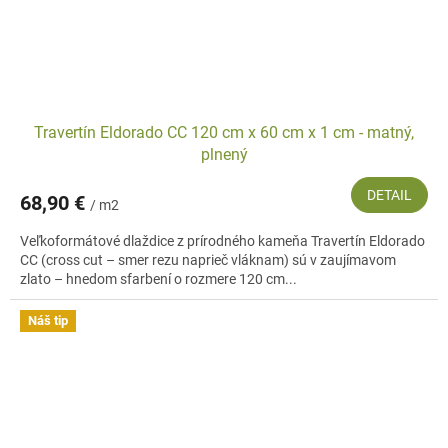
Travertín Eldorado CC 120 cm x 60 cm x 1 cm - matný,
plnený
DETAIL
68,90 €
/ m2
Veľkoformátové dlaždice z prírodného kameňa Travertín Eldorado
CC (cross cut – smer rezu naprieč vláknam) sú v zaujímavom
zlato – hnedom sfarbení o rozmere 120 cm...
Náš tip