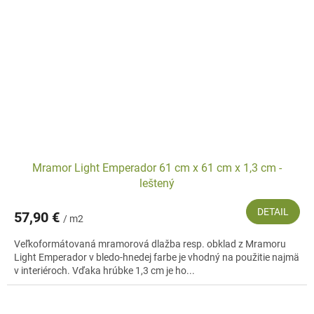
Mramor Light Emperador 61 cm x 61 cm x 1,3 cm -
leštený
DETAIL
57,90 €
/ m2
Veľkoformátovaná mramorová dlažba resp. obklad z Mramoru
Light Emperador v bledo-hnedej farbe je vhodný na použitie najmä
v interiéroch. Vďaka hrúbke 1,3 cm je ho...