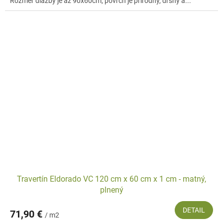
Rozmer dlažby je až 90x60cm, povrch je prírodný, drsný a...
Travertín Eldorado VC 120 cm x 60 cm x 1 cm - matný,
plnený
DETAIL
71,90 €
/ m2