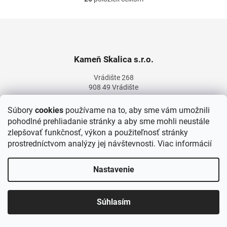
O
v
l
Z
á
á
d
p
a
ä
Kameň Skalica s.r.o.
c
t
i
Vrádište 268
i
e
908 49 Vrádište
e
p
r
IČO: 46290001
v
Súbory
cookies
používame na to, aby sme vám umožnili
DIČ: 2023321850
k
pohodlné prehliadanie stránky a aby sme mohli neustále
IČDPH: SK2023321850
y
zlepšovať funkčnosť, výkon a použiteľnosť stránky
v
prostredníctvom analýzy jej návštevnosti.
Viac informácií
Bankový účet SLSP:
ý
SK300900000000
5015179405
p
i
Nastavenie
s
u
Súhlasím
Otváracie hodiny