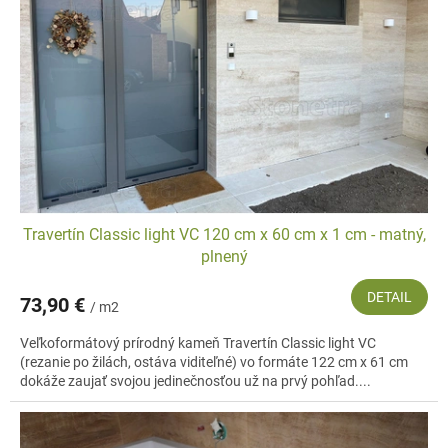
dlhotrvajúcej hodnoty
. Nechajte sa inšpirovať našou širokou ponukou a
vyberte si rozmery a materiály, ktoré najviac zodpovedajú vašim
predstavám.
S výberom vám, samozrejme,
radi poradíme
– či už
osobne
v našom
showroome vo Vrádišti,
e-mailom alebo telefonicky
. Neváhajte nás
kontaktovať
a my vám obratom odpovieme.
Travertín Classic light VC 120 cm x 60 cm x 1 cm - matný,
plnený
DETAIL
73,90 €
/ m2
Veľkoformátový prírodný kameň Travertín Classic light VC
(rezanie po žilách, ostáva viditeľné) vo formáte 122 cm x 61 cm
dokáže zaujať svojou jedinečnosťou už na prvý pohľad....