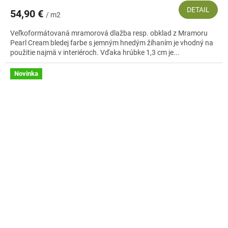
DETAIL
54,90 €
/ m2
Veľkoformátovaná mramorová dlažba resp. obklad z Mramoru
Pearl Cream bledej farbe s jemným hnedým žíhaním je vhodný na
použitie najmä v interiéroch. Vďaka hrúbke 1,3 cm je...
Novinka