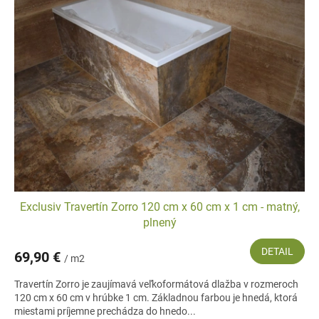
Exclusiv Travertín Zorro 120 cm x 60 cm x 1 cm - matný,
plnený
DETAIL
69,90 €
/ m2
Travertín Zorro je zaujímavá veľkoformátová dlažba v rozmeroch
120 cm x 60 cm v hrúbke 1 cm. Základnou farbou je hnedá, ktorá
miestami príjemne prechádza do hnedo...