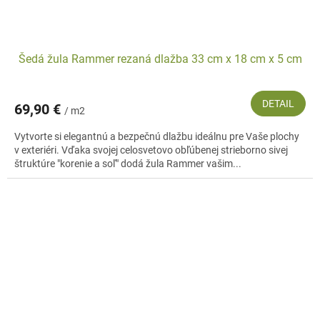
Šedá žula Rammer rezaná dlažba 33 cm x 18 cm x 5 cm
DETAIL
69,90 €
/ m2
Vytvorte si elegantnú a bezpečnú dlažbu ideálnu pre Vaše plochy
v exteriéri. Vďaka svojej celosvetovo obľúbenej strieborno sivej
štruktúre "korenie a soľ" dodá žula Rammer vašim...