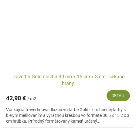
Travertín Gold dlažba 30 cm x 15 cm x 3 cm - sekané
hrany
DETAIL
42,90 €
/ m2
Vonkajšia travertínová dlažba vo farbe Gold - žlto hnedej farby s
bielym melírovaním a výraznou kresbou vo formáte 30,5 x 15,2 x 3
cm hrúbka. Prírodný formátovaný kameň určený...