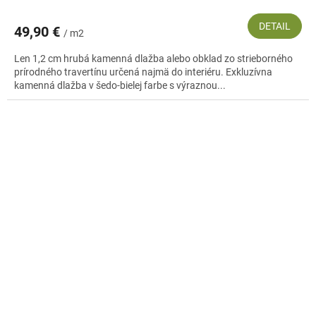
DETAIL
49,90 €
/ m2
Len 1,2 cm hrubá kamenná dlažba alebo obklad zo strieborného
prírodného travertínu určená najmä do interiéru. Exkluzívna
kamenná dlažba v šedo-bielej farbe s výraznou...