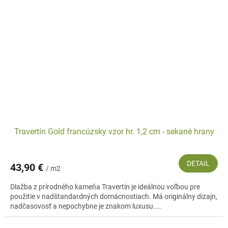
Travertín Gold francúzsky vzor hr. 1,2 cm - sekané hrany
DETAIL
43,90 €
/ m2
Dlažba z prírodného kameňa Travertín je ideálnou voľbou pre
použitie v nadštandardných domácnostiach. Má originálny dizajn,
nadčasovosť a nepochybne je znakom luxusu....