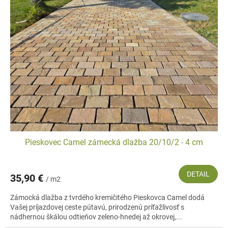
r
i
o
s
d
p
u
r
k
o
t
d
o
u
v
k
t
o
v
Pieskovec Camel zámecká dlažba 20/10/2 - 4 cm
DETAIL
35,90 €
/ m2
Zámocká dlažba z tvrdého kremičitého Pieskovca Camel dodá
Vašej príjazdovej ceste pútavú, prirodzenú príťažlivosť s
nádhernou škálou odtieňov zeleno-hnedej až okrovej,...