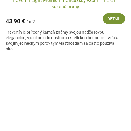
Travertín Light Premium francúzsky vzor hr. 1,2 cm -
sekané hrany
DETAIL
43,90 €
/ m2
Travertín je prírodný kameň známy svojou nadčasovou
eleganciou, vysokou odolnosťou a estetickou hodnotou. Vďaka
svojim jedinečným pórovitým vlastnostiam sa často používa
ako...