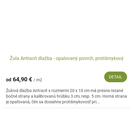
Žula Antracit dlažba - opalovaný povrch, protišmykový
DETAIL
64,90 €
od
/ m2
Žulová dlažba Antracit s rozmermi 20 x 10 cm má presne rezané
bočné strany a kalibrovanú hrúbku 3 cm, resp. 5 cm. Horná strana
je opaľovaná, čím sa dosiahne protišmykovosť pri...