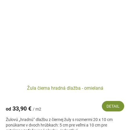
Žula čierna hradná dlažba - omielaná
DETAIL
33,90 €
od
/ m2
Žulovú „hradnú“ dlažbu z čiernej žuly s rozmermi 20 x 10 cm
ponúkame v dvoch hrúbkach: 5 cm pre veľmi a 10 cm pre