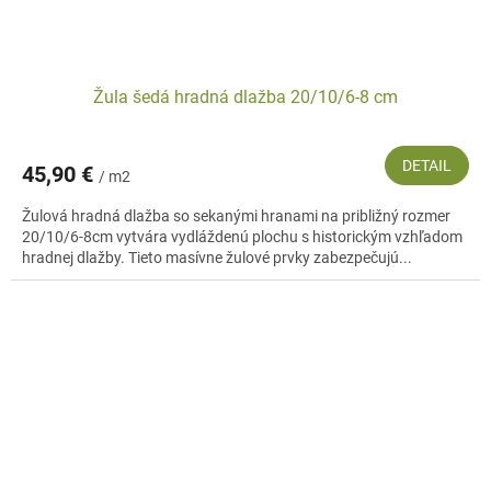
Žula šedá hradná dlažba 20/10/6-8 cm
DETAIL
45,90 €
/ m2
Žulová hradná dlažba so sekanými hranami na približný rozmer
20/10/6-8cm vytvára vydláždenú plochu s historickým vzhľadom
hradnej dlažby. Tieto masívne žulové prvky zabezpečujú...