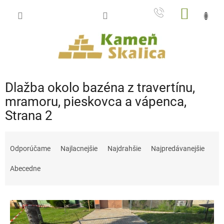
Prejsť
NÁKU
na
obsah
KOŠÍK
Dlažba okolo bazéna z travertínu,
mramoru, pieskovca a vápenca
,
Strana 2
R
a
Odporúčame
Najlacnejšie
Najdrahšie
Najpredávanejšie
d
e
Abecedne
n
i
V
e
ý
p
p