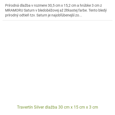
Prírodná dlažba v rozmere 30,5 cm x 15,2 cm a hrúbke 3 cm z
MRAMORU Saturn v bledobéžovej až žltkastej farbe. Tento bledý
prírodný odtieň tzv. Saturn je najobľúbenejší zo...
Travertín Silver dlažba 30 cm x 15 cm x 3 cm