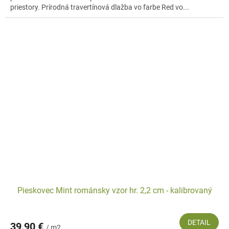
priestory. Prírodná travertínová dlažba vo farbe Red vo...
Pieskovec Mint románsky vzor hr. 2,2 cm - kalibrovaný
DETAIL
39,90 €
/ m2