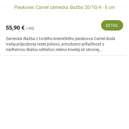
Pieskovec Camel zámecká dlažba 20/10/4 - 6 cm
DETAIL
55,90 €
/ m2
Zámecká dlažba z tvrdého kremičitého pieskovca Camel dodá
Vašej príjazdovej ceste pútavú, prirodzenú príťažlivosť s
nádhernou škálou odtieňov zeleno-hnedej až okrovej,...