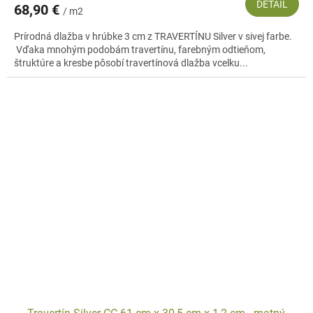
DETAIL
68,90 €
/ m2
Prírodná dlažba v hrúbke 3 cm z TRAVERTÍNU Silver v sivej farbe.
Vďaka mnohým podobám travertínu, farebným odtieňom,
štruktúre a kresbe pôsobí travertínová dlažba vcelku...