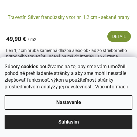
Travertín Silver francúzsky vzor hr. 1,2 cm - sekané hrany
DETAIL
49,90 €
/ m2
Len 1,2 cm hrubá kamenná dlažba alebo obklad zo strieborného
prírodného travertínu určená najmä do interiéru. Exkluzívna
kamenná dlažba v šedo-bielej farbe s výraznou...
Súbory
cookies
používame na to, aby sme vám umožnili
pohodlné prehliadanie stránky a aby sme mohli neustále
zlepšovať funkčnosť, výkon a použiteľnosť stránky
prostredníctvom analýzy jej návštevnosti.
Viac informácií
Nastavenie
Súhlasím