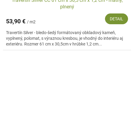
Travertín Silver CC 61 cm x 30,5 cm x 1,2 cm - matný,
plnený
DETAIL
53,90 €
/ m2
Travertín Silver - bledo-šedý formátovaný obkladový kameň,
vyplnený, polomat, s výraznou kresbou, je vhodný do interiéru aj
exteriéru. Rozmer 61 cm x 30,5cm v hrúbke 1,2 cm...