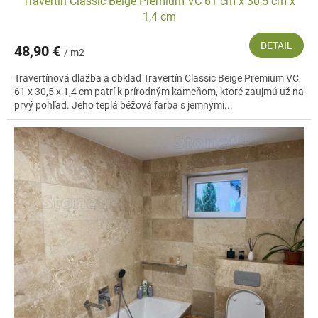
Travertín Classic Beige Premium VC 61 cm x 30,5 cm x
1,4 cm
DETAIL
48,90 €
/ m2
Travertínová dlažba a obklad Travertín Classic Beige Premium VC
61 x 30,5 x 1,4 cm patrí k prírodným kameňom, ktoré zaujmú už na
prvý pohľad. Jeho teplá béžová farba s jemnými...