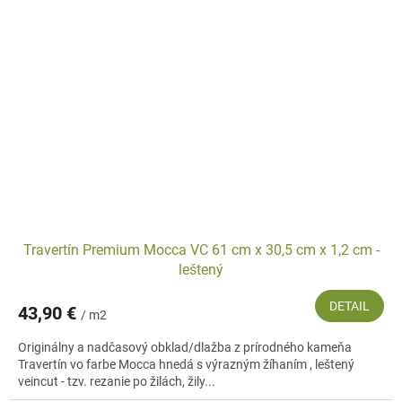
Travertín Premium Mocca VC 61 cm x 30,5 cm x 1,2 cm -
leštený
DETAIL
43,90 €
/ m2
Originálny a nadčasový obklad/dlažba z prírodného kameňa
Travertín vo farbe Mocca hnedá s výrazným žíhaním , leštený
veincut - tzv. rezanie po žilách, žily...