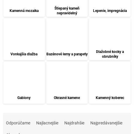
Štiepaný kameň
Kamenná mozaika
Lepenie, impregnácia
nepravidelný
Dlažobné kocky a
Vonkajšia dlažba
Bazénové lemy a parapety
obrubníky
Gabiony
Okrasné kamene
Kamenný koberec
R
a
Odporúčame
Najlacnejšie
Najdrahšie
Najpredávanejšie
d