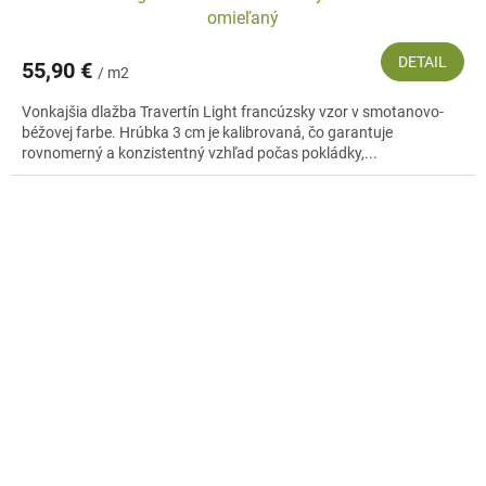
omieľaný
DETAIL
55,90 €
/ m2
Vonkajšia dlažba Travertín Light francúzsky vzor v smotanovo-
béžovej farbe. Hrúbka 3 cm je kalibrovaná, čo garantuje
rovnomerný a konzistentný vzhľad počas pokládky,...