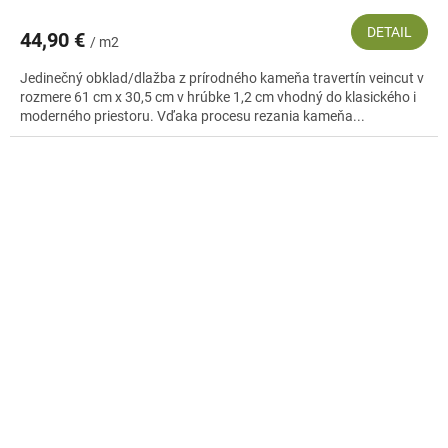
DETAIL
44,90 €
/ m2
Jedinečný obklad/dlažba z prírodného kameňa travertín veincut v
rozmere 61 cm x 30,5 cm v hrúbke 1,2 cm vhodný do klasického i
moderného priestoru. Vďaka procesu rezania kameňa...