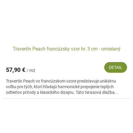
Travertín Peach francúzsky vzor hr. 3 cm - omielaný
DETAIL
57,90 €
/ m2
Travertín Peach vo francúzskom vzore predstavuje unikátnu
voľbu pre tých, ktorí hľadajú harmonické prepojenie teplých
odtieňov prírody a klasického dizajnu. Táto terasová dlažba...