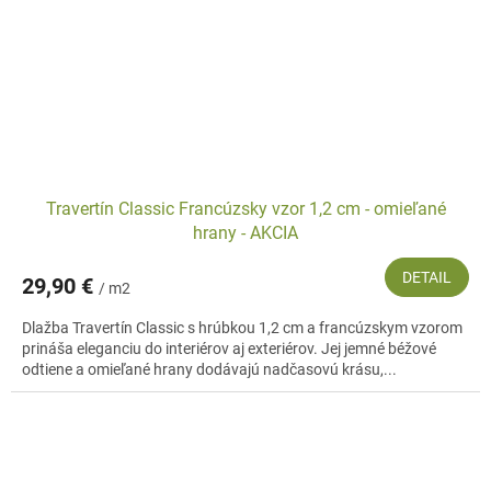
Travertín Classic Francúzsky vzor 1,2 cm - omieľané
hrany - AKCIA
DETAIL
29,90 €
/ m2
Dlažba Travertín Classic s hrúbkou 1,2 cm a francúzskym vzorom
prináša eleganciu do interiérov aj exteriérov. Jej jemné béžové
odtiene a omieľané hrany dodávajú nadčasovú krásu,...