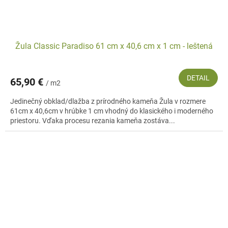
Žula Classic Paradiso 61 cm x 40,6 cm x 1 cm - leštená
DETAIL
65,90 €
/ m2
Jedinečný obklad/dlažba z prírodného kameňa Žula v rozmere
61cm x 40,6cm v hrúbke 1 cm vhodný do klasického i moderného
priestoru. Vďaka procesu rezania kameňa zostáva...