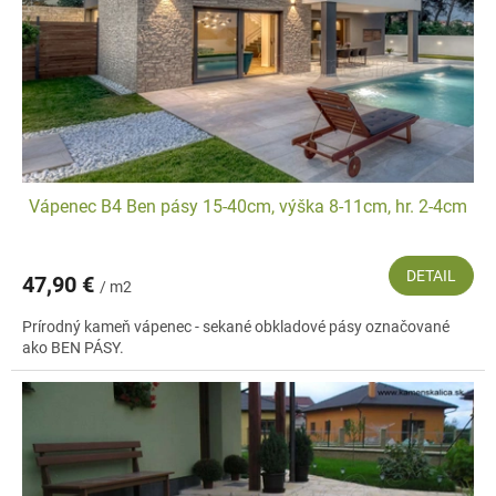
Vápenec B4 Ben pásy 15-40cm, výška 8-11cm, hr. 2-4cm
DETAIL
47,90 €
/ m2
Prírodný kameň vápenec - sekané obkladové pásy označované
ako BEN PÁSY.