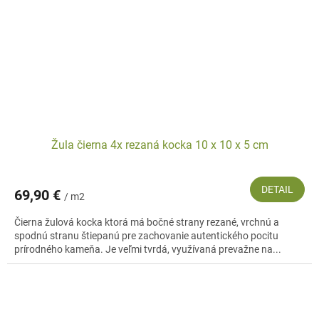
Žula čierna 4x rezaná kocka 10 x 10 x 5 cm
DETAIL
69,90 €
/ m2
Čierna žulová kocka ktorá má bočné strany rezané, vrchnú a
spodnú stranu štiepanú pre zachovanie autentického pocitu
prírodného kameňa. Je veľmi tvrdá, využívaná prevažne na...