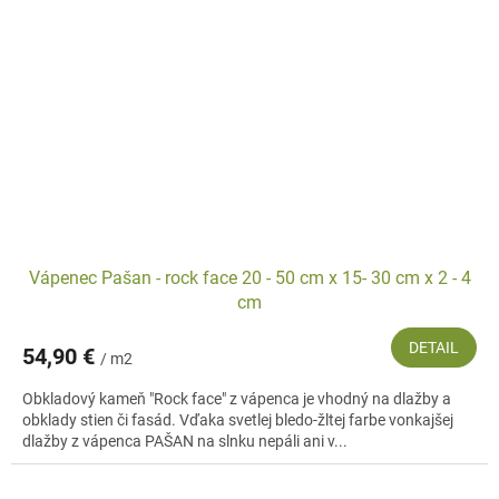
Vápenec Pašan - rock face 20 - 50 cm x 15- 30 cm x 2 - 4
cm
DETAIL
54,90 €
/ m2
Obkladový kameň "Rock face" z vápenca je vhodný na dlažby a
obklady stien či fasád. Vďaka svetlej bledo-žltej farbe vonkajšej
dlažby z vápenca PAŠAN na slnku nepáli ani v...