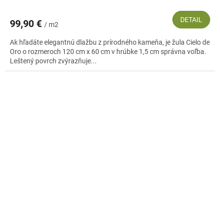
DETAIL
99,90 €
/ m2
Ak hľadáte elegantnú dlažbu z prírodného kameňa, je žula Cielo de
Oro o rozmeroch 120 cm x 60 cm v hrúbke 1,5 cm správna voľba.
Leštený povrch zvýrazňuje...