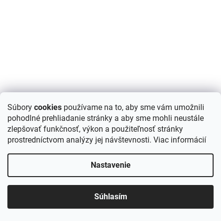
Súbory
cookies
používame na to, aby sme vám umožnili
pohodlné prehliadanie stránky a aby sme mohli neustále
Žula čierna 4x rezaná kocka 10 x 10 x 6 cm
zlepšovať funkčnosť, výkon a použiteľnosť stránky
prostredníctvom analýzy jej návštevnosti.
Viac informácií
DETAIL
76,90 €
Nastavenie
/ m2
Žulové dlažobné kocky v čiernej farbe sú skvelou voľbou pre
vonkajšie spevnené plochy, ktoré si vyžadujú dlhodobú odolnosť a
Súhlasím
estetický vzhľad. Žula ako prírodný kameň je známa...