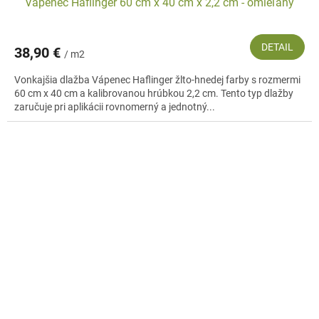
Vápenec Haflinger 60 cm x 40 cm x 2,2 cm - omieľaný
DETAIL
38,90 €
/ m2
Vonkajšia dlažba Vápenec Haflinger žlto-hnedej farby s rozmermi
60 cm x 40 cm a kalibrovanou hrúbkou 2,2 cm. Tento typ dlažby
zaručuje pri aplikácii rovnomerný a jednotný...