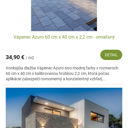
u
v
k
t
o
v
Vápenec Azuro 60 cm x 40 cm x 2,2 cm - omieľaný
DETAIL
34,90 €
/ m2
Vonkajšia dlažba Vápenec Azuro sivo-modrej farby v rozmeroch
60 cm x 40 cm s kalibrovanou hrúbkou 2,2 cm, ktorá počas
aplikácie zabezpečí rovnomerný a konzistentný vzhľad,...