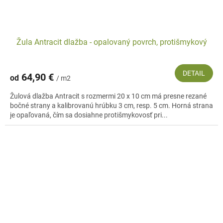
Žula Antracit dlažba - opalovaný povrch, protišmykový
DETAIL
64,90 €
od
/ m2
Žulová dlažba Antracit s rozmermi 20 x 10 cm má presne rezané
bočné strany a kalibrovanú hrúbku 3 cm, resp. 5 cm. Horná strana
je opaľovaná, čím sa dosiahne protišmykovosť pri...