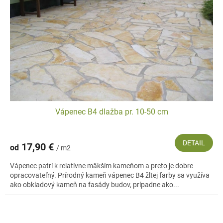
Vápenec B4 dlažba pr. 10-50 cm
DETAIL
17,90 €
od
/ m2
Vápenec patrí k relatívne mäkším kameňom a preto je dobre
opracovateľný. Prírodný kameň vápenec B4 žltej farby sa využíva
ako obkladový kameň na fasády budov, prípadne ako...