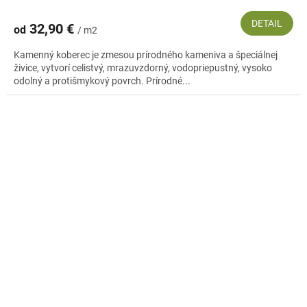
DETAIL
32,90 €
od
/ m2
Kamenný koberec je zmesou prírodného kameniva a špeciálnej
živice, vytvorí celistvý, mrazuvzdorný, vodopriepustný, vysoko
odolný a protišmykový povrch. Prírodné...