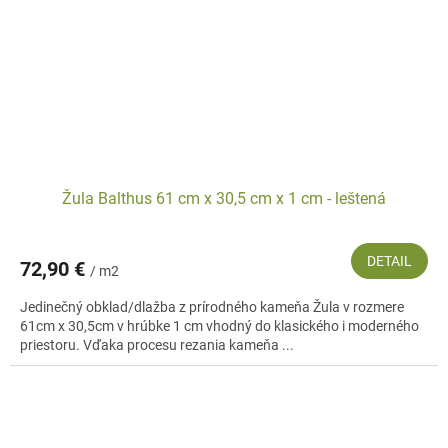
Žula Balthus 61 cm x 30,5 cm x 1 cm - leštená
DETAIL
72,90 €
/ m2
Jedinečný obklad/dlažba z prírodného kameňa Žula v rozmere
61cm x 30,5cm v hrúbke 1 cm vhodný do klasického i moderného
priestoru. Vďaka procesu rezania kameňa ...