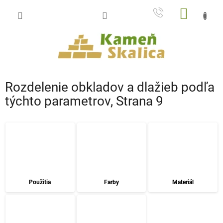
Prejsť
NÁKU
na
obsah
KOŠÍK
Rozdelenie obkladov a dlažieb podľa
týchto parametrov
, Strana 9
Použitia
Farby
Materiál