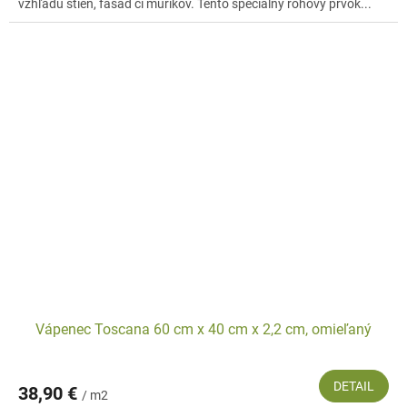
vzhľadu stien, fasád či múrikov. Tento špeciálny rohový prvok...
Vápenec Toscana 60 cm x 40 cm x 2,2 cm, omieľaný
DETAIL
38,90 €
/ m2