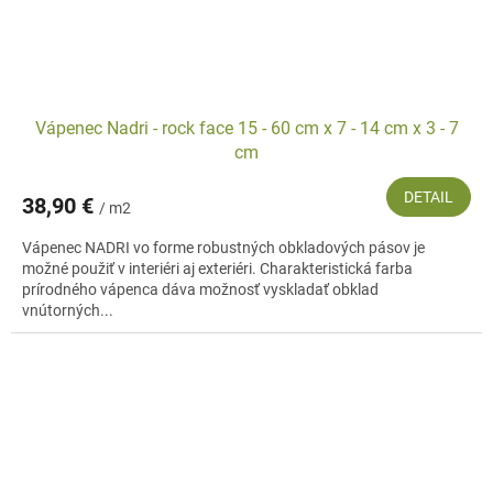
Vápenec Nadri - rock face 15 - 60 cm x 7 - 14 cm x 3 - 7
cm
DETAIL
38,90 €
/ m2
Vápenec NADRI vo forme robustných obkladových pásov je
možné použiť v interiéri aj exteriéri. Charakteristická farba
prírodného vápenca dáva možnosť vyskladať obklad
vnútorných...