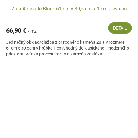
Žula Absolute Black 61 cm x 30,5 cm x 1 cm - leštená
DETAIL
66,90 €
/ m2
Jedinečný obklad/dlažba z prírodného kameňa Žula v rozmere
61cm x 30,5cm v hrúbke 1 cm vhodný do klasického i moderného
priestoru. Vďaka procesu rezania kameňa zostáva...