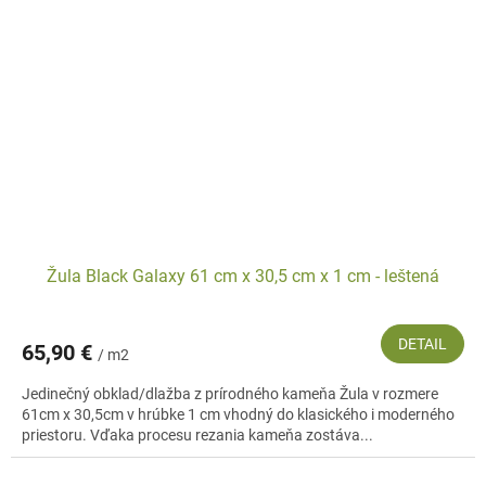
Žula Black Galaxy 61 cm x 30,5 cm x 1 cm - leštená
DETAIL
65,90 €
/ m2
Jedinečný obklad/dlažba z prírodného kameňa Žula v rozmere
61cm x 30,5cm v hrúbke 1 cm vhodný do klasického i moderného
priestoru. Vďaka procesu rezania kameňa zostáva...