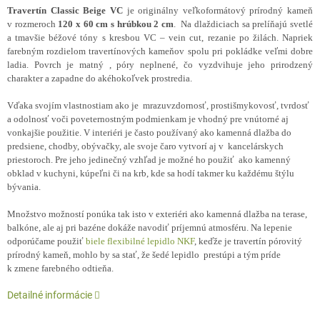
Travertín Classic Beige VC
je originálny veľkoformátový prírodný kameň
v rozmeroch
120 x 60 cm s hrúbkou 2 cm
. Na dlaždiciach sa prelíňajú svetlé
a tmavšie béžové tóny s kresbou VC – vein cut, rezanie po žilách. Napriek
farebným rozdielom travertínových kameňov spolu pri pokládke veľmi dobre
ladia. Povrch je matný , póry neplnené, čo vyzdvihuje jeho prirodzený
charakter a zapadne do akéhokoľvek prostredia.
Vďaka svojím vlastnostiam ako je mrazuvzdornosť, prostišmykovosť, tvrdosť
a odolnosť voči poveternostným podmienkam je vhodný pre vnútorné aj
vonkajšie použitie. V interiéri je často používaný ako kamenná dlažba do
predsiene, chodby, obývačky, ale svoje čaro vytvorí aj v kancelárskych
priestoroch. Pre jeho jedinečný vzhľad je možné ho použiť ako kamenný
obklad v kuchyni, kúpeľni či na krb, kde sa hodí takmer ku každému štýlu
bývania.
Množstvo možností ponúka tak isto v exteriéri ako kamenná dlažba na terase,
balkóne, ale aj pri bazéne dokáže navodiť príjemnú atmosféru. Na lepenie
odporúčame použiť
biele flexibilné lepidlo NKF
, keďže je travertín pórovitý
prírodný kameň, mohlo by sa stať, že šedé lepidlo prestúpi a tým príde
k zmene farebného odtieňa.
Detailné informácie