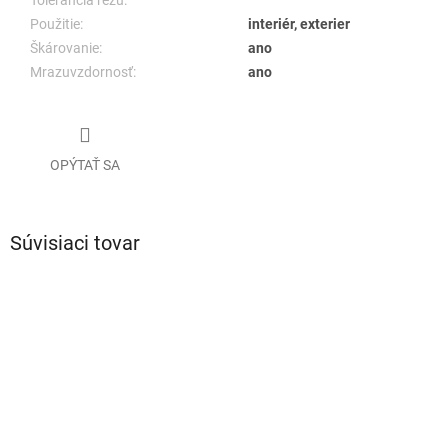
Tolerancia rezu:
Použitie:
interiér, exterier
Škárovanie:
ano
Mrazuvzdornosť:
ano
OPÝTAŤ SA
Súvisiaci tovar