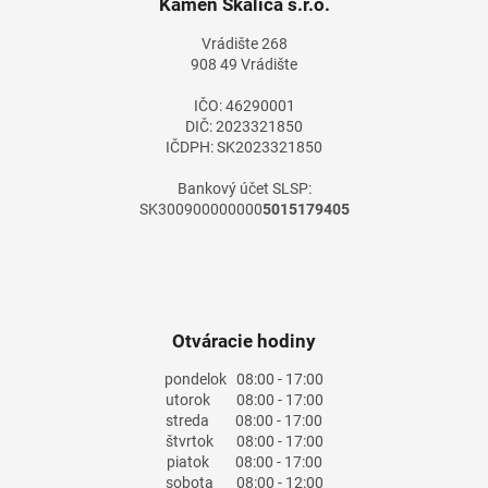
ä
Kameň Skalica s.r.o.
t
Vrádište 268
i
908 49 Vrádište
e
IČO: 46290001
DIČ: 2023321850
IČDPH: SK2023321850
Bankový účet SLSP:
SK300900000000
5015179405
Otváracie hodiny
pondelok
08:00 - 17:00
utorok
08:00 - 17:00
streda
08:00 - 17:00
štvrtok
08:00 - 17:00
piatok
08:00 - 17:00
sobota
08:00 - 12:00