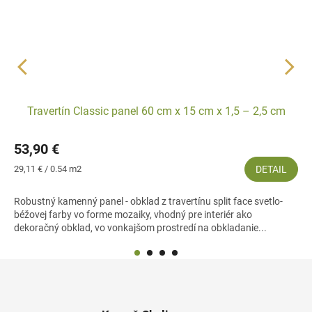
Travertín Classic panel 60 cm x 15 cm x 1,5 – 2,5 cm
53,90 €
Jednotková
29,11 € / 0.54 m2
DETAIL
cena:
Robustný kamenný panel - obklad z travertínu split face svetlo-
béžovej farby vo forme mozaiky, vhodný pre interiér ako
dekoračný obklad, vo vonkajšom prostredí na obkladanie...
Z
á
p