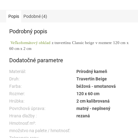
Popis
Podobné (4)
Podrobný popis
Veľkoformátový obklad
z travertínu Classic beige v rozmere 120 cm x
60 cm x 2 cm
Dodatočné parametre
Materiál:
Prírodný kameň
Druh:
Travertín Beige
Farba:
béžová - smotanová
Rozmer:
120 x 60 cm
Hrúbka:
2 cm kalibrovaná
Povrchová úprava:
matný - neplnený
Hrana dlažby :
rezaná
Hmotnosť m²:
množstvo na palete / hmotnosť: