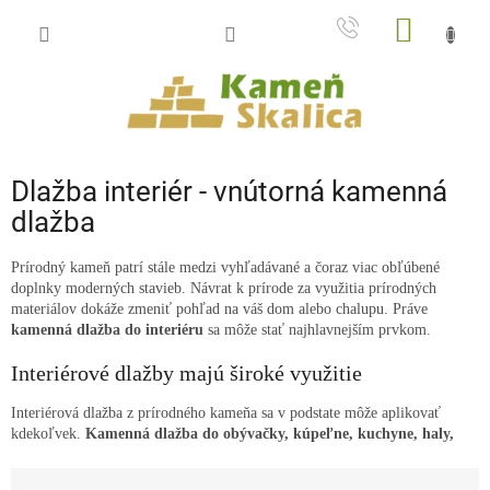
Prejsť
NÁKU
na
obsah
KOŠÍK
Dlažba interiér - vnútorná kamenná
dlažba
Prírodný kameň patrí stále medzi vyhľadávané a čoraz viac obľúbené
doplnky moderných stavieb. Návrat k prírode za využitia prírodných
materiálov dokáže zmeniť pohľad na váš dom alebo chalupu. Práve
kamenná dlažba do interiéru
sa môže stať najhlavnejším prvkom.
Interiérové dlažby majú široké využitie
Interiérová dlažba z prírodného kameňa sa v podstate môže aplikovať
kdekoľvek.
Kamenná dlažba do obývačky, kúpeľne, kuchyne, haly,
predsiene, chodby, na steny alebo na schody
... Vnútorná dlažba
R
z kameňa sa používa aj na schodisko, ktoré je potom veľmi odolné voči