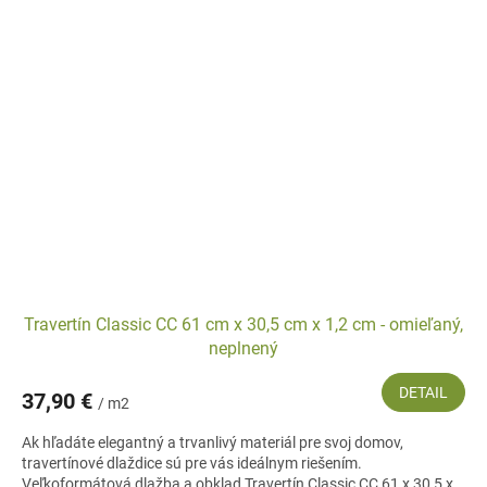
Travertín Classic CC 61 cm x 30,5 cm x 1,2 cm - omieľaný,
neplnený
DETAIL
37,90 €
/ m2
Ak hľadáte elegantný a trvanlivý materiál pre svoj domov,
travertínové dlaždice sú pre vás ideálnym riešením.
Veľkoformátová dlažba a obklad Travertín Classic CC 61 x 30,5 x