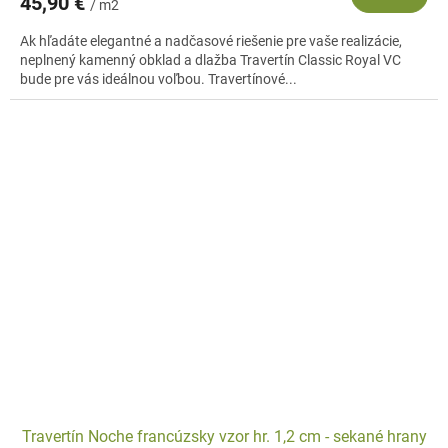
45,90 €
/ m2
Ak hľadáte elegantné a nadčasové riešenie pre vaše realizácie,
neplnený kamenný obklad a dlažba Travertín Classic Royal VC
bude pre vás ideálnou voľbou. Travertínové...
Travertín Noche francúzsky vzor hr. 1,2 cm - sekané hrany