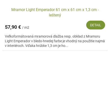
Mramor Light Emperador 61 cm x 61 cm x 1,3 cm -
leštený
DETAIL
57,90 €
/ m2
Veľkoformátovaná mramorová dlažba resp. obklad z Mramoru
Light Emperador v bledo-hnedej farbe je vhodný na použitie najmä
v interiéroch. Vďaka hrúbke 1,3 cm je ho...