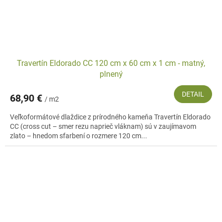
Travertín Eldorado CC 120 cm x 60 cm x 1 cm - matný,
plnený
DETAIL
68,90 €
/ m2
Veľkoformátové dlaždice z prírodného kameňa Travertín Eldorado
CC (cross cut – smer rezu naprieč vláknam) sú v zaujímavom
zlato – hnedom sfarbení o rozmere 120 cm...