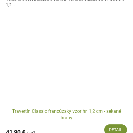
1,2...
Travertín Classic francúzsky vzor hr. 1,2 cm - sekané
hrany
DETAIL
41,90 €
/ m2