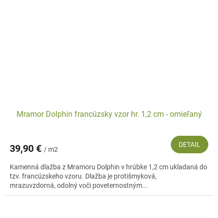
Mramor Dolphin francúzsky vzor hr. 1,2 cm - omieľaný
DETAIL
39,90 €
/ m2
Kamenná dlažba z Mramoru Dolphin v hrúbke 1,2 cm ukladaná do
tzv. francúzskeho vzoru. Dlažba je protišmyková,
mrazuvzdorná, odolný voči poveternostným...