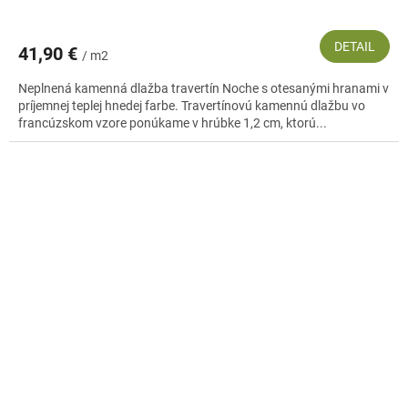
DETAIL
41,90 €
/ m2
Neplnená kamenná dlažba travertín Noche s otesanými hranami v
príjemnej teplej hnedej farbe. Travertínovú kamennú dlažbu vo
francúzskom vzore ponúkame v hrúbke 1,2 cm, ktorú...