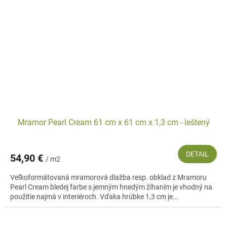
Mramor Pearl Cream 61 cm x 61 cm x 1,3 cm - leštený
DETAIL
54,90 €
/ m2
Veľkoformátovaná mramorová dlažba resp. obklad z Mramoru
Pearl Cream bledej farbe s jemným hnedým žíhaním je vhodný na
použitie najmä v interiéroch. Vďaka hrúbke 1,3 cm je...