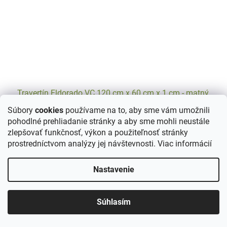
Travertín Eldorado VC 120 cm x 60 cm x 1 cm - matný,
plnený
Súbory
cookies
používame na to, aby sme vám umožnili
pohodlné prehliadanie stránky a aby sme mohli neustále
DETAIL
71,90 €
/ m2
zlepšovať funkčnosť, výkon a použiteľnosť stránky
prostredníctvom analýzy jej návštevnosti.
Viac informácií
Travertín Eldorado VC je luxusný prírodný kameň s výraznou zlato-
hnedou farebnosťou a unikátnou kresbou, ktorá dodáva priestoru
teplý a prirodzený vzhľad. Tento veľkoformátový...
Nastavenie
Súhlasím