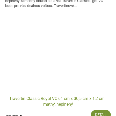
neplnený kamenný obklad a dlažba Travertín Classic Light VC
bude pre vás ideálnou voľbou. Travertínové...
Travertín Classic Royal VC 61 cm x 30,5 cm x 1,2 cm -
matný, neplnený
DETAIL