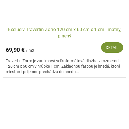
Exclusiv Travertín Zorro 120 cm x 60 cm x 1 cm - matný,
plnený
DETAIL
69,90 €
/ m2
Travertín Zorro je zaujímavá veľkoformátová dlažba v rozmeroch
120 cm x 60 cm v hrúbke 1 cm. Základnou farbou je hnedá, ktorá
miestami príjemne prechádza do hnedo...