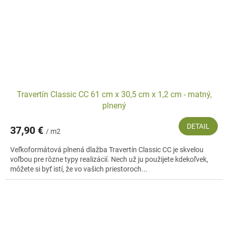
Travertín Classic CC 61 cm x 30,5 cm x 1,2 cm - matný,
plnený
DETAIL
37,90 €
/ m2
Veľkoformátová plnená dlažba Travertín Classic CC je skvelou
voľbou pre rôzne typy realizácií. Nech už ju použijete kdekoľvek,
môžete si byť istí, že vo vašich priestoroch...