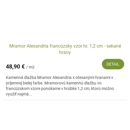
Mramor Alexandria francúzsky vzor hr. 1,2 cm - sekané
hrany
DETAIL
48,90 €
/ m2
Kamenná dlažba Mramor Alexandria s otesanými hranami v
príjemnej bielej farbe. Mramorovú kamennú dlažbu vo
francúzskom vzore ponúkame v hrúbke 1,2 cm, ktorú možno
využiť najmä...