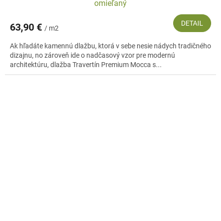
omieľaný
DETAIL
63,90 €
/ m2
Ak hľadáte kamennú dlažbu, ktorá v sebe nesie nádych tradičného
dizajnu, no zároveň ide o nadčasový vzor pre modernú
architektúru, dlažba Travertín Premium Mocca s...