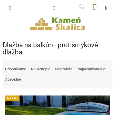
Prejsť
NÁKU
na
obsah
KOŠÍK
Dlažba na balkón - protišmyková
dlažba
R
a
Odporúčame
Najlacnejšie
Najdrahšie
Najpredávanejšie
d
e
Abecedne
n
i
V
e
Náš tip
ý
p
p
r
i
o