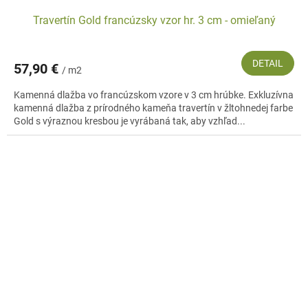
Travertín Gold francúzsky vzor hr. 3 cm - omieľaný
DETAIL
57,90 €
/ m2
Kamenná dlažba vo francúzskom vzore v 3 cm hrúbke. Exkluzívna
kamenná dlažba z prírodného kameňa travertín v žltohnedej farbe
Gold s výraznou kresbou je vyrábaná tak, aby vzhľad...