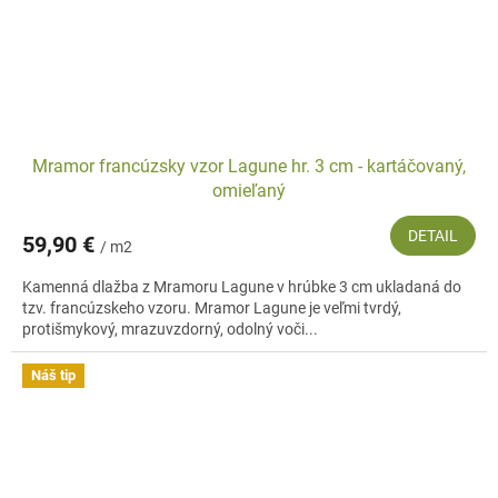
Mramor francúzsky vzor Lagune hr. 3 cm - kartáčovaný,
omieľaný
DETAIL
59,90 €
/ m2
Kamenná dlažba z Mramoru Lagune v hrúbke 3 cm ukladaná do
tzv. francúzskeho vzoru. Mramor Lagune je veľmi tvrdý,
protišmykový, mrazuvzdorný, odolný voči...
Náš tip