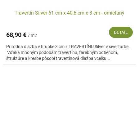
Travertín Silver 61 cm x 40,6 cm x 3 cm - omieľaný
DETAIL
68,90 €
/ m2
Prírodná dlažba v hrúbke 3 cm z TRAVERTÍNU Silver v sivej farbe.
Vďaka mnohým podobám travertínu, farebným odtieňom,
štruktúre a kresbe pôsobí travertínová dlažba vcelku...