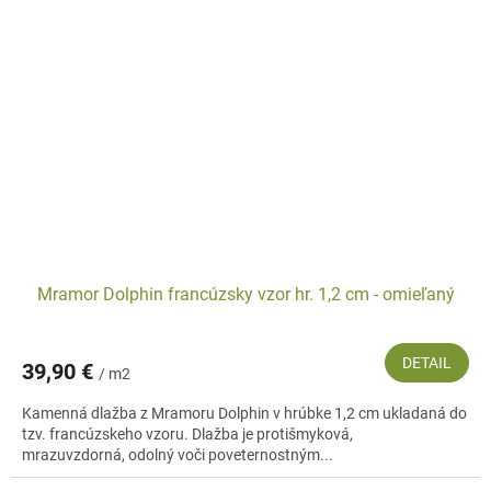
Mramor Dolphin francúzsky vzor hr. 1,2 cm - omieľaný
DETAIL
39,90 €
/ m2
Kamenná dlažba z Mramoru Dolphin v hrúbke 1,2 cm ukladaná do
tzv. francúzskeho vzoru. Dlažba je protišmyková,
mrazuvzdorná, odolný voči poveternostným...