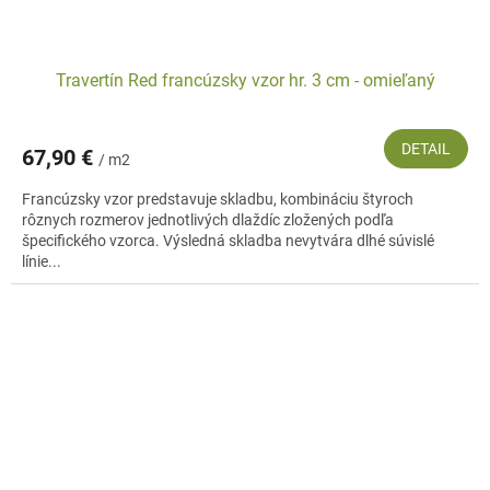
Travertín Red francúzsky vzor hr. 3 cm - omieľaný
DETAIL
67,90 €
/ m2
Francúzsky vzor predstavuje skladbu, kombináciu štyroch
rôznych rozmerov jednotlivých dlaždíc zložených podľa
špecifického vzorca. Výsledná skladba nevytvára dlhé súvislé
línie...