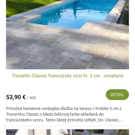
s
d
p
u
r
k
o
t
d
o
u
v
k
t
o
v
Travertín Classic francúzsky vzor hr. 3 cm - omieľaný
DETAIL
53,90 €
/ m2
Prírodná kamenná vonkajšia dlažba na terasu v hrúbke 3 cm z
Travertínu Classic v bledo-béžovej farbe ukladaná do
francúzskeho vzoru. Tento bledý prírodný odtieň, tzv. Classic,...