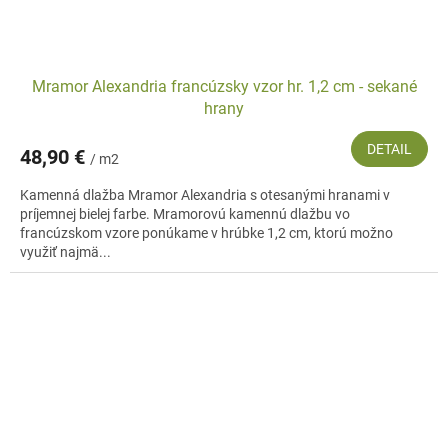
Mramor Alexandria francúzsky vzor hr. 1,2 cm - sekané
hrany
DETAIL
48,90 €
/ m2
Kamenná dlažba Mramor Alexandria s otesanými hranami v
príjemnej bielej farbe. Mramorovú kamennú dlažbu vo
francúzskom vzore ponúkame v hrúbke 1,2 cm, ktorú možno
využiť najmä...