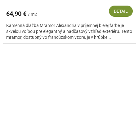
DETAIL
64,90 €
/ m2
Kamenná dlažba Mramor Alexandria v príjemnej bielej farbe je
skvelou voľbou pre elegantný a nadčasový vzhľad exteriéru. Tento
mramor, dostupný vo francúzskom vzore, je v hrúbke...